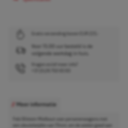
Gratis verzending boven EUR 225,-
Voor 15.00 uur besteld is de
volgende werkdag in huis.
Vragen en/of meer info?
+31 (0)26 750 83 83
Meer informatie
Febi Bilstein Wielbout voor personenwagens met
een sleutelwijdte van 17mm, om de wielen goed aan