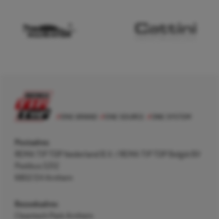
Postadres
REMA TIP TOP Nederland B.V. / REMA TIP TOP België BV
Postbus 5312
6802 EH Arnhem
Bezoekadres
Cleantech Park Arnhem