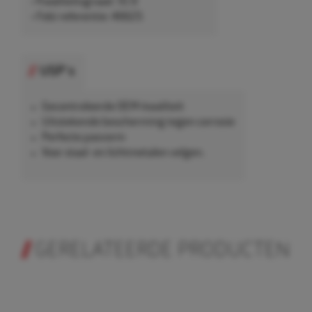
• Kwaliteitsgraad: 10.9
• Febi referentie: 46625
USP's
Gecontroleerde OEM-kwaliteit
Uitstekende bescherming tegen corrosie
Perfecte pasvorm
Voor staal- en lichtmetalen velgen.
GERELATEERDE PRODUCTEN