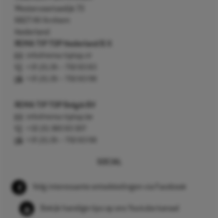
Westervoortsedijk 73
6827 AV Arnhem
Nederland
REMA TIP TOP Nederland B.V.
info@rema-tiptop.nl
+31 (0) 26 – 750 83 83
+31 (0) 26 – 750 83 98
REMA TIP TOP België BV
info@rema-tiptop.be
+32 (0) 380 83 307
+31 (0) 26 – 750 83 98
SOCIAL
Volg interessante ontwikkelingen via Facebook
Bekijk handige tips op ons Youtube kanaal