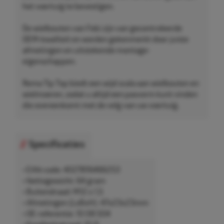
het voertuig te bevestigen.
De wielbouten van Febi zijn van gecontroleerde
OEM-kwaliteit en worden gekenmerkt door juiste
afmetingen en uitstekende montage-
eigenschappen.
Rema Tip Top biedt een wijd scala aan wielbouten en
wielmoeren, zodat u altijd een pasvorm kunt vinden
die overeenkomt met de velg van uw voertuig.
Specificaties
• EAN-code: 4027816466253
• Nettogewicht: 64 gram
• Buitendraad: M12 x 1,5
• Afmetingen (LxBxH): 47x23x23mm
• OE-referentie: 10 08 504