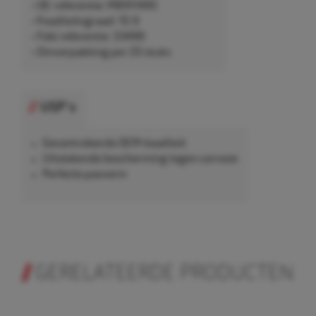
• OE-referentie: MB911495
• Kwaliteitsgraad: 10.9
• Febi referentie: 33499
• Omverpakking per 20 stuks
USP's
Gecontroleerde OEM-kwaliteit
Uitstekende bescherming tegen corrosie
Perfecte pasvorm
GERELATEERDE PRODUCTEN