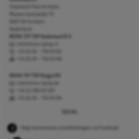
Cleantech Park Arnhem
Westervoortsedijk 73
6827 AV Arnhem
Nederland
REMA TIP TOP Nederland B.V.
info@rema-tiptop.nl
+31 (0) 26 – 750 83 83
+31 (0) 26 – 750 83 98
REMA TIP TOP België BV
info@rema-tiptop.be
+32 (0) 380 83 307
+31 (0) 26 – 750 83 98
SOCIAL
Volg interessante ontwikkelingen via Facebook