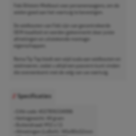
Febi Bilstein Wielbout voor personenwagens, om de
wielen goed aan het voertuig te bevestigen.
De wielbouten van Febi zijn van gecontroleerde
OEM-kwaliteit en worden gekenmerkt door juiste
afmetingen en uitstekende montage-
eigenschappen.
Rema Tip Top biedt een wijd scala aan wielbouten en
wielmoeren, zodat u altijd een pasvorm kunt vinden
die overeenkomt met de velg van uw voertuig.
Specificaties
• EAN-code: 4027816334996
• Nettogewicht: 44 gram
• Buitendraad: M12 x 1,5
• Afmetingen (LxBxH): 145x90x52mm