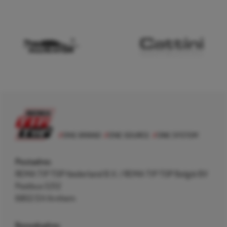
Postadres
REMA TIP TOP Nederland B.V. / REMA TIP TOP België BV
Postbus 5312
6802 EH Arnhem
Bezoekadres