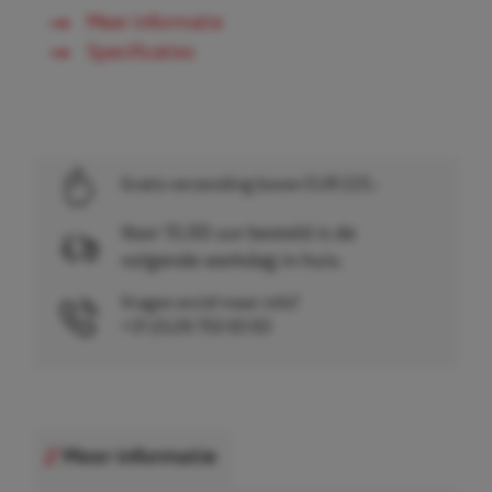
Meer informatie
Specificaties
Gratis verzending boven EUR 225,-
Voor 15.00 uur besteld is de
volgende werkdag in huis.
Vragen en/of meer info?
+31 (0)26 750 83 83
Meer informatie