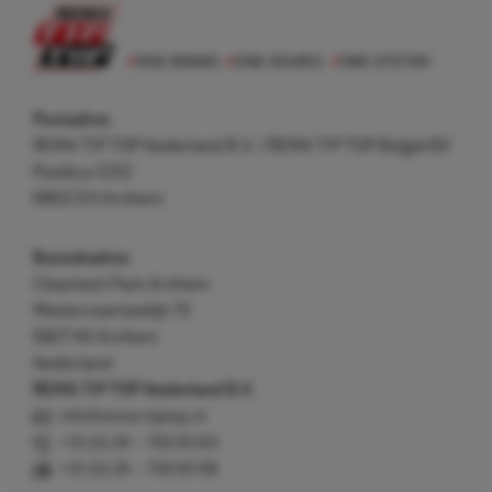
Postadres
REMA TIP TOP Nederland B.V. / REMA TIP TOP België BV
Postbus 5312
6802 EH Arnhem
Bezoekadres
Cleantech Park Arnhem
Westervoortsedijk 73
6827 AV Arnhem
Nederland
REMA TIP TOP Nederland B.V.
info@rema-tiptop.nl
+31 (0) 26 – 750 83 83
+31 (0) 26 – 750 83 98