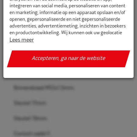
integreren van social media, personaliseren van content
en marketing, informatie op een apparaat opslaan en/of
openen, gepersonaliseerde en niet gepersonaliseerde
1550512
advertenties, advertentiemeting, inzichten in bezoekers
en productontwikkeling. Wij kunnen ook uw geolocatie
Eco Slotmoerenset M12x1,5 Toyota
gegevens gebruiken, indien u hier toestemming voor
Lees meer
17-19mm 27057
geeft.
Eco-line Wielmoer voor personenwagen.
Accepteren, ga naar de website
Als u meer wilt weten over de cookies die wij gebruiken,
de gegevens die daarmee verzameld worden en over uw
Dikte 26mm.
rechten op dit punt, lees dan ons
privacy policy
Geef toestemming of stel uw eigen keuze in. U kunt uw
Binnendraad M12x1.5mm.
voorkeuren opnieuw aanpassen door onderaan de
pagina op
cookie-instellingen.
te klikken.
Sleutel 17mm.
Sleutel 19mm.
Conisch zadel F.