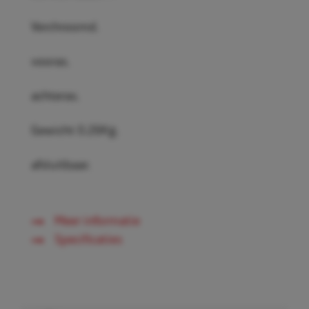
Verchroomd.
vooras.
achteras.
Gewicht 0.26Kg.
afsluitbaar.
Meer informatie
Specificaties