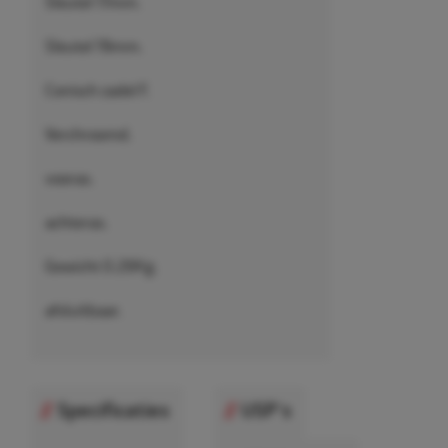
Sleutel 17mm.
Sleutel 19mm.
Conisch zadel F.
Verchroomd.
vooras.
achteras.
Gewicht 0.26Kg.
afsluitbaar.
Specificaties
USP's