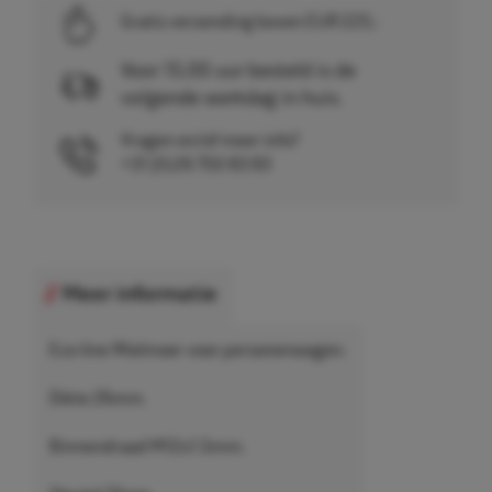
Gratis verzending boven EUR 225,-
Voor 15.00 uur besteld is de
volgende werkdag in huis.
Vragen en/of meer info?
+31 (0)26 750 83 83
Meer informatie
Eco-line Wielmoer voor personenwagen.
Dikte 26mm.
Binnendraad M12x1.5mm.