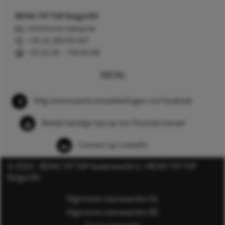
REMA TIP TOP België BV
info@rema-tiptop.be
+32 (0) 380 83 307
+31 (0) 26 – 750 83 98
SOCIAL
Volg interessante ontwikkelingen via Facebook
Bekijk handige tips op ons Youtube kanaal
Connect op LinkedIn
© 2022 - REMA TIP TOP Nederland B.V. / REMA TIP TOP
België BV
Algemene voorwaarden NL
Algemene voorwaarden BE