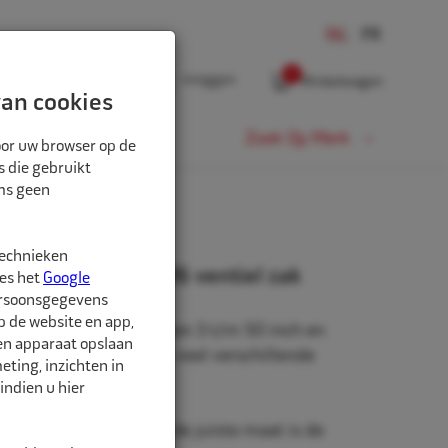
0
Inloggen
Winkelwagen
an cookies
Fiets
Zoek Op Merk
oor uw browser op de
s die gebruikt
oms geen
technieken
 21x9.00/10.00 TR6 ventiel zak
ees het
Google
ersoonsgegevens
p de website en app,
beschikbaar in de maten 3 t/m 50 inch en
een apparaat opslaan
rm. Daarnaast zijn er veel verschillende
ting, inzichten in
hikbaar.
indien u hier
nd is belangrijk. Met de juiste maat is de