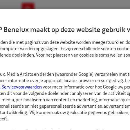
ownloads
Nieuws
Merken
Contact
 Benelux maakt op deze website gebruik v
ndbouw-OTR-EM
Motorfiets
E-Bike
tanden die met pagina’s van deze website worden meegestuurd en d
 computer worden opgeslagen. Er zijn verschillende soorten cookie
lende doeleinden. Voor het plaatsen van cookies is soms wel en s
BANDEN
ECO BINNENBAND 8" 21X9.00/10.00 TR6 VENTIEL ZAK
1580827
x, Media Artists en derden (waaronder Google) verzamelen met 
Eco Binnenband 8"
er informatie over je apparaat, locatie, browser en surfgedrag. L
n Servicevoorwaarden
voor meer informatie over hoe Google uw p
ken dit voor de volgende doeleinden: analyseren van de activiteit o
Eco Binnenbanden zijn 
l media, personaliseren van content en marketing, informatie op 
hebben een goede pasvo
onaliseerde en niet gepersonaliseerde advertenties, advertentieme
soorten ventielen besc
tontwikkeling. Wij kunnen ook uw geolocatie gegevens gebruiken, 
eft.
De juiste maat binnenba