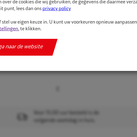
n over de cookies die wij gebruiken, de gegevens die daarmee ver
binnenband van hoge kw
it punt, lees dan ons
privacy policy
 stel uw eigen keuze in. U kunt uw voorkeuren opnieuw aanpasse
Meer informatie
tellingen.
te klikken.
Specificaties
ga naar de website
Voor 15.00 uur besteld is de
volgende werkdag in huis.