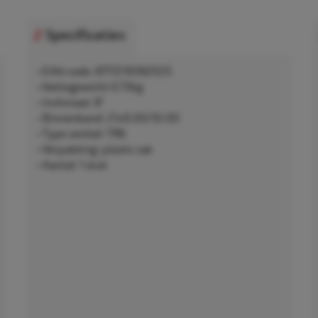
Specificaties
• EAN-code: 8717219392025
• Nettogewicht 0,73kg
• Inchmaat: 8"
• Binnenband: 21x9.00/10.00
• Type ventiel: TR6
• Verpakking: plastic zak
• Aantal: 1 stuk