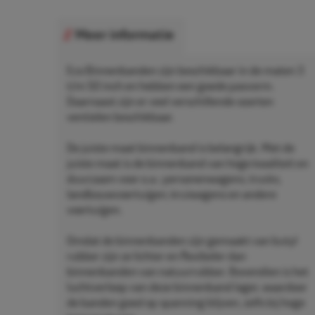
Meer informatie
Eco Binnenbanden zijn beschikbaar in de maten 3
t/m 50 inch en hebben een goede pasvorm.
Daarnaast zijn er veel verschillende soorten
ventielen beschikbaar.
De juiste maat binnenband is belangrijk. Met de
juiste maat is de binnenband van hoge kwaliteit en
duurzaam voor o.a.: personenwagens, trucks,
landbouwvoertuigen, kruiwagens en andere
voertuigen.
Omdat de binnenbanden zijn gemaakt van butyl
rubber zijn ze lichter en flexibeler dan
binnenbanden van natuurrubber. Bovendien is het
luchtverloop van deze binnenband lager, waardoor
de banden goed op spanning blijven, zelfs bij hoge