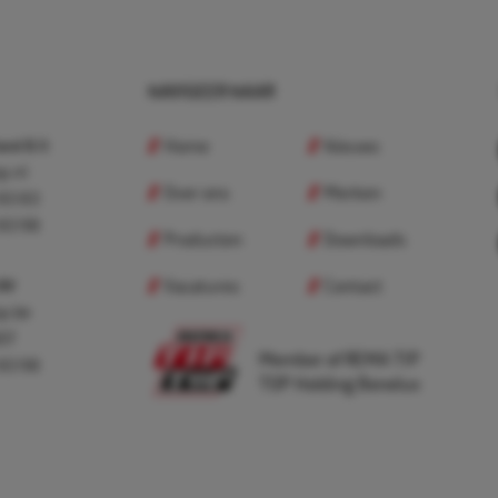
NAVIGEER NAAR
Home
Nieuws
nd B.V.
p.nl
Over ons
Merken
 83 83
 83 98
Producten
Downloads
Vacatures
Contact
 BV
p.be
307
Member of REMA TIP
 83 98
TOP Holding Benelux