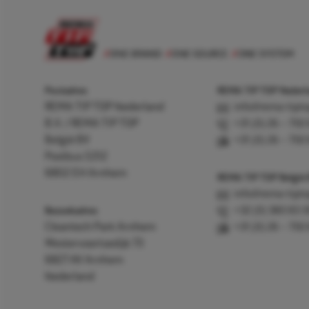
Postadres
REMA TIP TOP Nederla
REMA TIP TOP Nederland
info@rema-tipto
B.V. / REMA TIP TOP
+31 (0) 26 – 750
België BV
+31 (0) 26 – 750
Postbus 5312
6802 EH Arnhem
REMA TIP TOP België
info@rema-tipto
Bezoekadres
+32 (0) 380 83 
Cleantech Park Arnhem
+31 (0) 26 – 750
Westervoortsedijk 73
6827 AV Arnhem
Nederland