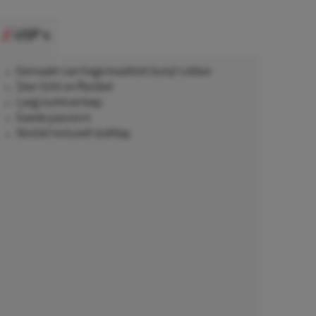
USP's
Gemaakt van hoge kwaliteit butyl rubber
Zeer licht en flexibel
Laag luchtverloop
Goede pasvorm
Ventiel inclusief stofdop