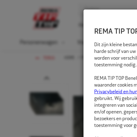
Home
Over ons
D
REMA TIP TOP
Personenwagen
Vrachtwagen
La
Dit zijn kleine bes
harde schrijf van uw
HOME
PERSONENWAGEN
worden voor verschil
BINNEN
TERUG
toestemming nodig.
Prev
REMA TIP TOP Benelu
waaronder cookies me
Privacybeleid en hu
gebruikt. Wij gebrui
integreren van socia
en/of openen, gepers
bezoekers en produc
toestemming voor ge