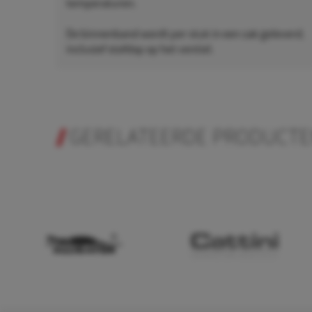
temperaturen.
De binnenband wordt per stuk in een zak geleverd,
inclusief stofdop op het ventiel.
GERELATEERDE PRODUCT