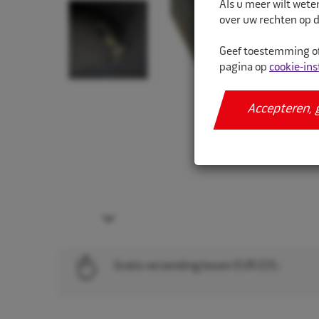
Als u meer wilt wete
over uw rechten op d
Geef toestemming of
pagina op
cookie-ins
Accepteren, 
Next
Gratis verzending boven EUR 225,-