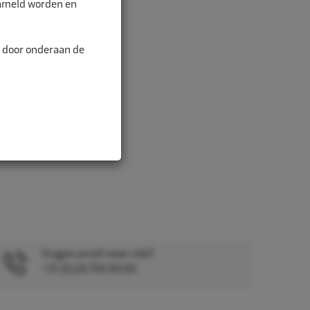
zameld worden en
alitei...
n door onderaan de
Vragen en/of meer info?
+31 (0)26 750 83 83