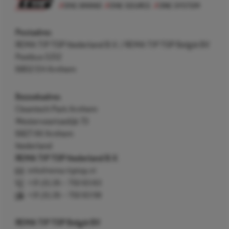
Postadres
REMA TIP TOP Nederland B.V. / REMA TIP TOP België BV
Postbus 5312
6802 EH Arnhem
Bezoekadres
Cleantech Park Arnhem
Westervoortsedijk 73
6827 AV Arnhem
Nederland
REMA TIP TOP Nederland B.V.
info@rema-tiptop.nl
+31 (0) 26 – 750 83 83
+31 (0) 26 – 750 83 98
REMA TIP TOP België BV