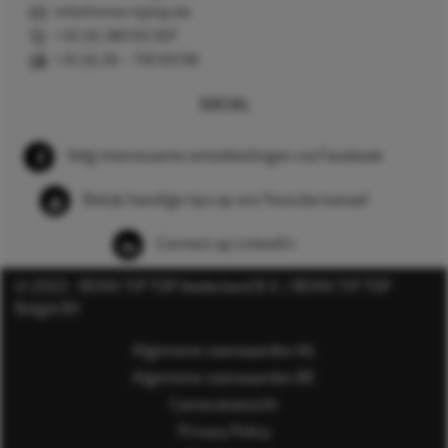
info@rema-tiptop.be
+32 (0) 380 83 307
+31 (0) 26 – 750 83 98
SOCIAL
Volg interessante ontwikkelingen via Facebook
Bekijk handige tips op ons Youtube kanaal
Connect op LinkedIn
© 2022 - REMA TIP TOP Nederland B.V. / REMA TIP TOP
België BV
Algemene voorwaarden NL
Algemene voorwaarden BE
Cameratoezicht
Privacy Policy