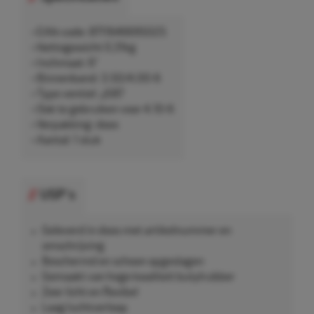
• EAN-code: 8711646695025
• Nettogewicht 0,31kg
• Inchmaat: 6"
• Binnenband: 3.50/4.00-6
• Type ventiel: JS87
• Ook te gebruiken voor 4.10-6
• Verpakking: doos
• Aantal: 1 stuk
USP's
Geleverd in doos met artikelnummer en
omschrijving
Beschermd en schoon opgeslagen
Gemaakt van hoge kwaliteit butylrubber
Zeer licht en flexibel
Laag luchtverloop