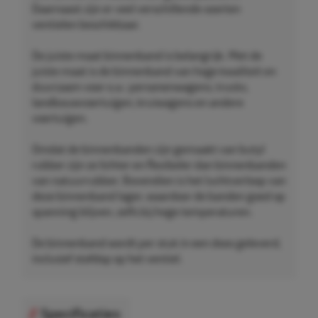
Daarnaast zijn er veel verschillende soorten
ventielen beschikbaar.
De juiste maat binnenband is belangrijk. Met de
juiste maat is de binnenband van hoge kwaliteit en
duurzaam voor o.a.: personenwagens, trucks,
landbouwvoertuigen, kruiwagens en andere
voertuigen.
Omdat de binnenbanden zijn gemaakt van butyl
rubber zijn ze lichter en flexibeler dan binnenbanden
van natuurrubber. Bovendien is het luchtverloop van
deze binnenband lager, waardoor de banden goed op
spanning blijven, zelfs bij hoge temperaturen.
De binnenband wordt per stuk in een doos geleverd,
inclusief stofdop op het ventiel.
Specificaties