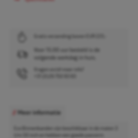
Gratis verzending boven EUR 225,-
Voor 15.00 uur besteld is de
volgende werkdag in huis.
Vragen en/of meer info?
+31 (0)26 750 83 83
Meer informatie
Eco Binnenbanden zijn beschikbaar in de maten 3
t/m 50 inch en hebben een goede pasvorm.