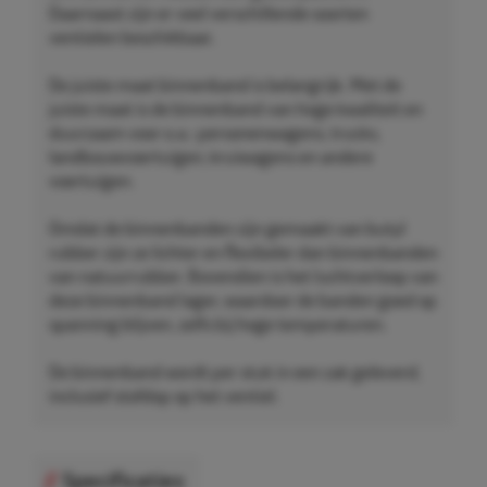
Daarnaast zijn er veel verschillende soorten
ventielen beschikbaar.
De juiste maat binnenband is belangrijk. Met de
juiste maat is de binnenband van hoge kwaliteit en
duurzaam voor o.a.: personenwagens, trucks,
landbouwvoertuigen, kruiwagens en andere
voertuigen.
Omdat de binnenbanden zijn gemaakt van butyl
rubber zijn ze lichter en flexibeler dan binnenbanden
van natuurrubber. Bovendien is het luchtverloop van
deze binnenband lager, waardoor de banden goed op
spanning blijven, zelfs bij hoge temperaturen.
De binnenband wordt per stuk in een zak geleverd,
inclusief stofdop op het ventiel.
Specificaties