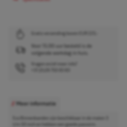
Gratis verzending boven EUR 225,-
Voor 15.00 uur besteld is de
volgende werkdag in huis.
Vragen en/of meer info?
+31 (0)26 750 83 83
Meer informatie
Eco Binnenbanden zijn beschikbaar in de maten 3
t/m 50 inch en hebben een goede pasvorm.