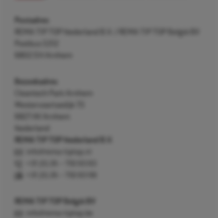
Postadres
REMA TIP TOP Nederland B.V. / REMA TIP TOP België BV
Postbus 5312
6802 EH Arnhem
Bezoekadres
Cleantech Park Arnhem
Westervoortsedijk 73
6827 AV Arnhem
Nederland
REMA TIP TOP Nederland B.V.
info@rema-tiptop.nl
+31 (0) 26 – 750 83 83
+31 (0) 26 – 750 83 98
REMA TIP TOP België BV
info@rema-tiptop.be