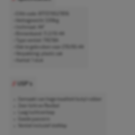
• EAN-code: 8717219527816
• Nettogewicht 3,69kg
• Inchmaat: 44"
• Binnenband: 11.2/10-44
• Type ventiel: TR218A
• Ook te gebruiken voor 270/95-44
• Verpakking: plastic zak
• Aantal: 1 stuk
USP's
Gemaakt van hoge kwaliteit butyl rubber
Zeer licht en flexibel
Laag luchtverloop
Goede pasvorm
Ventiel inclusief stofdop