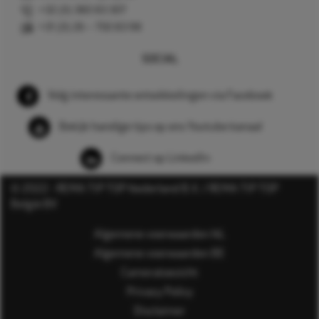
+32 (0) 380 83 307
+31 (0) 26 – 750 83 98
SOCIAL
Volg interessante ontwikkelingen via Facebook
Bekijk handige tips op ons Youtube kanaal
Connect op LinkedIn
© 2022 - REMA TIP TOP Nederland B.V. / REMA TIP TOP
België BV
Algemene voorwaarden NL
Algemene voorwaarden BE
Cameratoezicht
Privacy Policy
Disclaimer