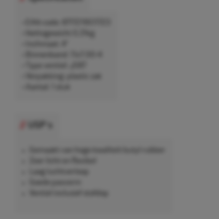
• EAN-code: 8717219511723
• Nettogewicht 0,31kg
• Inchmaat: 4"
• Binnenband: 11x7.00-4
• Type ventiel: JS87
• Verpakking: plastic zak
• Aantal: 1 stuk
USP's
Gemaakt van hoge kwaliteit butyl rubber
Zeer licht en flexibel
Laag luchtverloop
Goede pasvorm
Ventiel inclusief stofdop