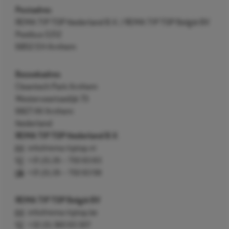
Postadres
REMA TIP TOP Nederland B.V. / REMA TIP TOP België BV
Postbus 5312
6802 EH Arnhem
Bezoekadres
Cleantech Park Arnhem
Westervoortsedijk 73
6827 AV Arnhem
Nederland
REMA TIP TOP Nederland B.V.
info@rema-tiptop.nl
+31 (0) 26 – 750 83 83
+31 (0) 26 – 750 83 98
REMA TIP TOP België BV
info@rema-tiptop.be
+32 (0) 380 83 307