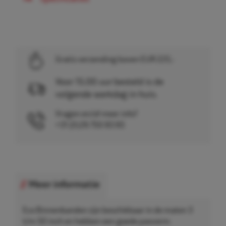
Gratis verzending boven EUR 225,-
Voor 15.00 uur besteld is de
volgende werkdag in huis.
Vragen en/of meer info?
+31 (0)26 750 83 83
Meer informatie
Eco Binnenbanden zijn beschikbaar in de maten 3
t/m 50 inch en hebben een goede pasvorm.