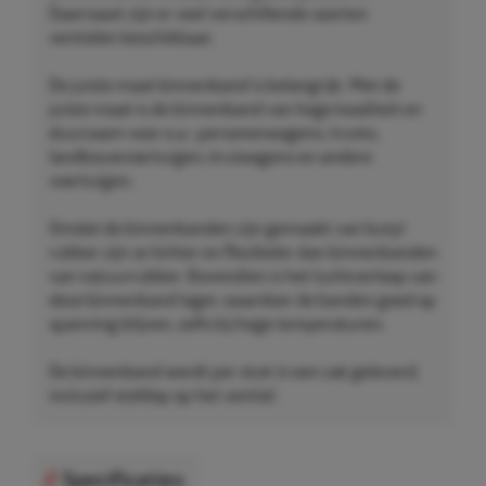
Daarnaast zijn er veel verschillende soorten
ventielen beschikbaar.
De juiste maat binnenband is belangrijk. Met de
juiste maat is de binnenband van hoge kwaliteit en
duurzaam voor o.a.: personenwagens, trucks,
landbouwvoertuigen, kruiwagens en andere
voertuigen.
Omdat de binnenbanden zijn gemaakt van butyl
rubber zijn ze lichter en flexibeler dan binnenbanden
van natuurrubber. Bovendien is het luchtverloop van
deze binnenband lager, waardoor de banden goed op
spanning blijven, zelfs bij hoge temperaturen.
De binnenband wordt per stuk in een zak geleverd,
inclusief stofdop op het ventiel.
Specificaties