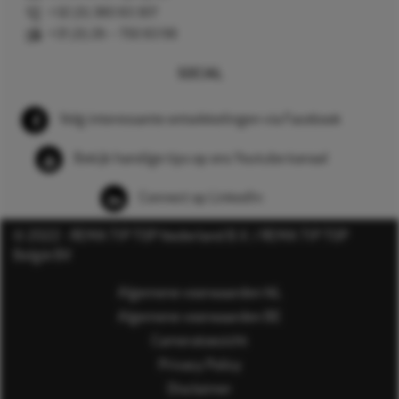
+32 (0) 380 83 307
+31 (0) 26 – 750 83 98
SOCIAL
Volg interessante ontwikkelingen via Facebook
Bekijk handige tips op ons Youtube kanaal
Connect op LinkedIn
© 2022 - REMA TIP TOP Nederland B.V. / REMA TIP TOP
België BV
Algemene voorwaarden NL
Algemene voorwaarden BE
Cameratoezicht
Privacy Policy
Disclaimer