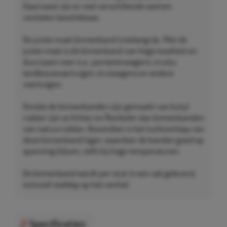
Daarnaast zijn er veel verschillende soorten
ventielen beschikbaar.
De juiste maat binnenband is belangrijk. Met de
juiste maat is de binnenband van hoge kwaliteit en
duurzaam voor o.a.: personenwagens, trucks,
landbouwvoertuigen, kruiwagens en andere
voertuigen.
Omdat de binnenbanden zijn gemaakt van butyl
rubber zijn ze lichter en flexibeler dan binnenbanden
van natuurrubber. Bovendien is het luchtverloop van
deze binnenband lager, waardoor de banden goed op
spanning blijven, zelfs bij hoge temperaturen.
De binnenband wordt per stuk in een zak geleverd,
inclusief stofdop op het ventiel.
Specificaties