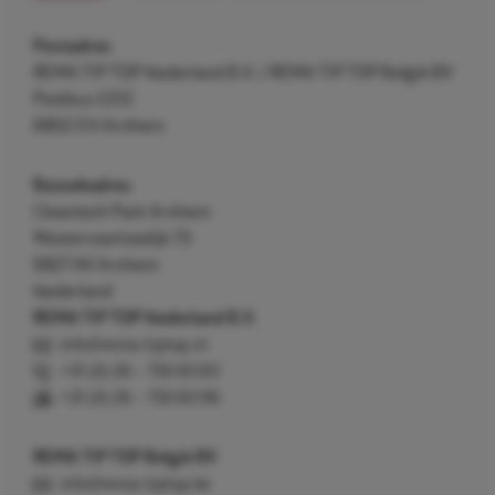
Postadres
REMA TIP TOP Nederland B.V. / REMA TIP TOP België BV
Postbus 5312
6802 EH Arnhem
Bezoekadres
Cleantech Park Arnhem
Westervoortsedijk 73
6827 AV Arnhem
Nederland
REMA TIP TOP Nederland B.V.
info@rema-tiptop.nl
+31 (0) 26 – 750 83 83
+31 (0) 26 – 750 83 98
REMA TIP TOP België BV
info@rema-tiptop.be