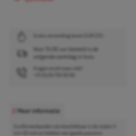
Gratis verzending boven EUR 225,-
Voor 15.00 uur besteld is de
volgende werkdag in huis.
Vragen en/of meer info?
+31 (0)26 750 83 83
Meer informatie
Eco Binnenbanden zijn beschikbaar in de maten 3
t/m 50 inch en hebben een goede pasvorm.