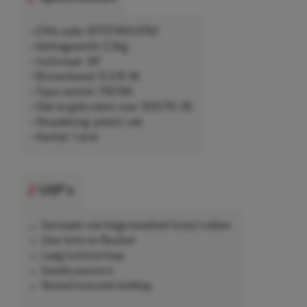
• EAN-code: 8717219553792
• Nettogewicht 3,3kg
• Inchmaat: 36"
• Binnenband: 9.5/9-36
• Type ventiel: TR218A
• Ook te gebruiken voor 300/70-36
• Verpakking: plastic zak
• Aantal: 1 stuk
USP's
Gemaakt van hoge kwaliteit butyl rubber
Zeer licht en flexibel
Laag luchtverloop
Goede pasvorm
Ventiel inclusief stofdop