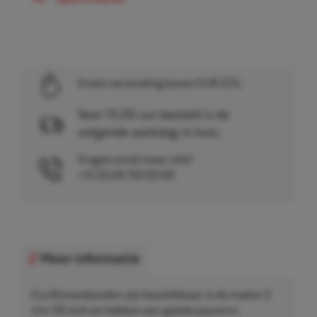
Gratis verzending boven EUR 225,-
Voor 15.00 uur besteld is de
volgende werkdag in huis.
Vragen en/of meer info?
+31 (0)26 750 83 83
Meer informatie
Eco Binnenbanden zijn beschikbaar in de maten 3
t/m 50 inch en hebben een goede pasvorm.