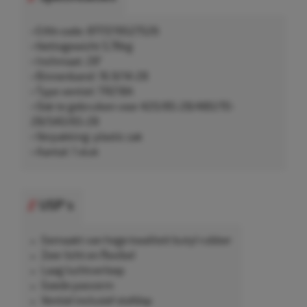
• EAN-code: 8717219527526
• Nettogewicht 5,76kg
• Inchmaat: 28"
• Binnenband: 16.9/14-28
• Type ventiel: TR218A
• Ook te gebruiken voor 420/85-28/480/70-
28/540/65-28
• Verpakking: plastic zak
• Aantal: 1 stuk
USP's
Gemaakt van hoge kwaliteit butyl rubber
Zeer licht en flexibel
Laag luchtverloop
Goede pasvorm
Ventiel inclusief stofdop