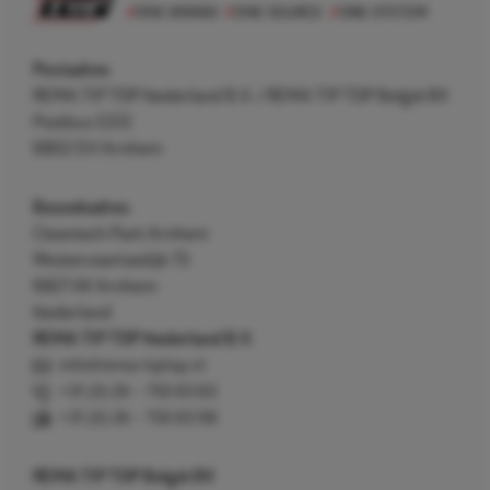
Postadres
REMA TIP TOP Nederland B.V. / REMA TIP TOP België BV
Postbus 5312
6802 EH Arnhem
Bezoekadres
Cleantech Park Arnhem
Westervoortsedijk 73
6827 AV Arnhem
Nederland
REMA TIP TOP Nederland B.V.
info@rema-tiptop.nl
+31 (0) 26 – 750 83 83
+31 (0) 26 – 750 83 98
REMA TIP TOP België BV