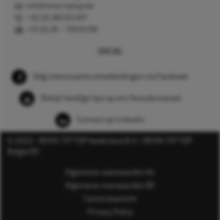
info@rema-tiptop.be
+32 (0) 380 83 307
+31 (0) 26 – 750 83 98
SOCIAL
Volg interessante ontwikkelingen via Facebook
Bekijk handige tips op ons Youtube kanaal
Connect op LinkedIn
© 2022 - REMA TIP TOP Nederland B.V. / REMA TIP TOP
België BV
Algemene voorwaarden NL
Algemene voorwaarden BE
Cameratoezicht
Privacy Policy