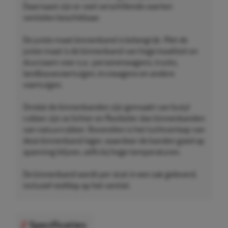
Daarnaast zijn er veel verschillende soorten
ventielen beschikbaar.
De juiste maat binnenband is belangrijk. Met de
juiste maat is de binnenband van hoge kwaliteit en
duurzaam voor o.a.: personenwagens, trucks,
landbouwvoertuigen, kruiwagens en andere
voertuigen.
Omdat de binnenbanden zijn gemaakt van butyl
rubber zijn ze lichter en flexibeler dan binnenbanden
van natuurrubber. Bovendien is het luchtverloop van
deze binnenband lager, waardoor de banden goed op
spanning blijven, zelfs bij hoge temperaturen.
De binnenband wordt per stuk in een zak geleverd,
inclusief stofdop op het ventiel.
Specificaties