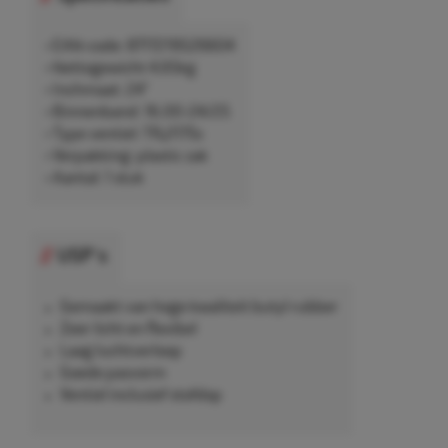
• EAN-code: 8717219526604
• Nettogewicht 4,65kg
• Inchmaat: 24"
• Binnenband: 16.00-24/25
• Type ventiel: TRJ1175c
• Verpakking: plastic zak
• Aantal: 1 stuk
USP's
Gemaakt van hoge kwaliteit butyl rubber
Zeer licht en flexibel
Laag luchtverloop
Goede pasvorm
Ventiel inclusief stofdop