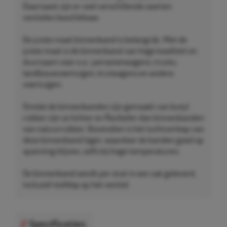
Daarnaast zijn er veel verschillende soorten
ventielen beschikbaar.
De juiste maat binnenband is belangrijk. Met de
juiste maat is de binnenband van hoge kwaliteit en
duurzaam voor o.a.: personenwagens, trucks,
landbouwvoertuigen, kruiwagens en andere
voertuigen.
Omdat de binnenbanden zijn gemaakt van butyl
rubber zijn ze lichter en flexibeler dan binnenbanden
van natuurrubber. Bovendien is het luchtverloop van
deze binnenband lager, waardoor de banden goed op
spanning blijven, zelfs bij hoge temperaturen.
De binnenband wordt per stuk in een zak geleverd,
inclusief stofdop op het ventiel.
Specificaties