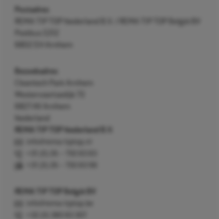
Postadres
REMA TIP TOP Nederland B.V. / REMA TIP TOP België BV
Postbus 5312
6802 EH Arnhem
Bezoekadres
Cleantech Park Arnhem
Westervoortsedijk 73
6827 AV Arnhem
Nederland
REMA TIP TOP Nederland B.V.
info@rema-tiptop.nl
+31 (0) 26 – 750 83 83
+31 (0) 26 – 750 83 98
REMA TIP TOP België BV
info@rema-tiptop.be
+32 (0) 380 83 307