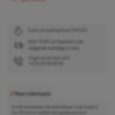
Gratis verzending boven EUR 225,-
Voor 15.00 uur besteld is de
volgende werkdag in huis.
Vragen en/of meer info?
+31 (0)26 750 83 83
Meer informatie
Eco Binnenbanden zijn beschikbaar in de maten 3
t/m 50 inch en hebben een goede pasvorm.