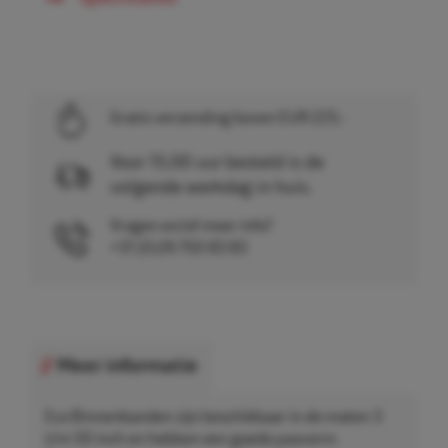
Gratis verzending boven EUR 225,-
Voor 15.00 uur besteld is de
volgende werkdag in huis.
Vragen en/of meer info?
+31 (0)26 750 83 83
Meer informatie
Eco Binnenbanden zijn beschikbaar in de maten 3
t/m 50 inch en hebben een goede pasvorm.