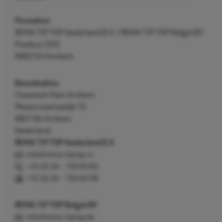
Postadres
REMA TIP TOP Nederland B.V. / REMA TIP TOP België BV
Postbus 5312
6802 EH Arnhem
Bezoekadres
Cleantech Park Arnhem
Westervoortsedijk 73
6827 AV Arnhem
Nederland
REMA TIP TOP Nederland B.V.
info@rema-tiptop.nl
+31 (0) 26 – 750 83 83
+31 (0) 26 – 750 83 98
REMA TIP TOP België BV
info@rema-tiptop.be