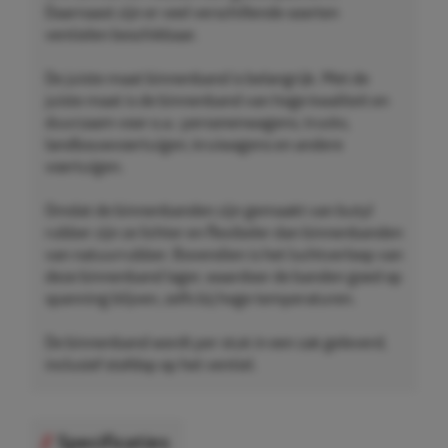
Daarnaast zijn er veel verschillende soorten
ventielen beschikbaar.
De juiste maat binnenband is belangrijk. Met de
juiste maat is de binnenband van hoge kwaliteit en
duurzaam voor o.a.: personenwagens, trucks,
landbouwvoertuigen, kruiwagens en andere
voertuigen.
Omdat de binnenbanden zijn gemaakt van butyl
rubber zijn ze lichter en flexibeler dan binnenbanden
van natuurrubber. Bovendien is het luchtverloop van
deze binnenband lager, waardoor de banden goed op
spanning blijven, zelfs bij hoge temperaturen.
De binnenband wordt per stuk in een zak geleverd,
inclusief stofdop op het ventiel.
Specificaties