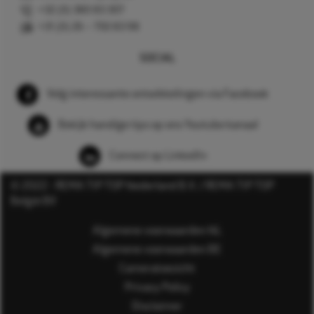
+32 (0) 380 83 307
+31 (0) 26 – 750 83 98
SOCIAL
Volg interessante ontwikkelingen via Facebook
Bekijk handige tips op ons Youtube kanaal
Connect op LinkedIn
© 2022 - REMA TIP TOP Nederland B.V. / REMA TIP TOP
België BV
Algemene voorwaarden NL
Algemene voorwaarden BE
Cameratoezicht
Privacy Policy
Disclaimer