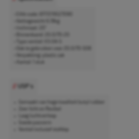
• EAN-code: 8717219527090
• Nettogewicht 6,18kg
• Inchmaat: 20"
• Binnenband: 20.0/70-20
• Type ventiel: V3-04-5
• Ook te gebruiken voor 20.0/70-508
• Verpakking: plastic zak
• Aantal: 1 stuk
USP's
Gemaakt van hoge kwaliteit butyl rubber
Zeer licht en flexibel
Laag luchtverloop
Goede pasvorm
Ventiel inclusief stofdop