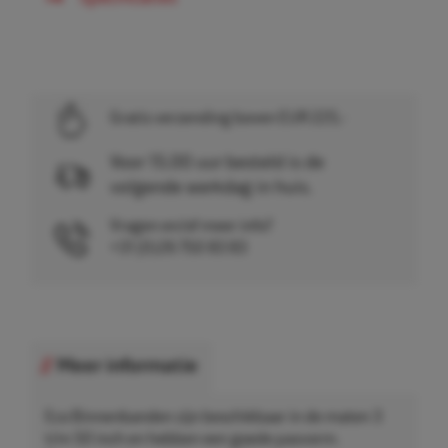
Gratis verzending boven EUR 225,-
Voor 15.00 uur besteld is de
volgende werkdag in huis.
Vragen en/of meer info?
+31 (0)26 750 83 83
Meer informatie
Eco Binnenbanden zijn beschikbaar in de maten 3
t/m 50 inch en hebben een goede pasvorm.