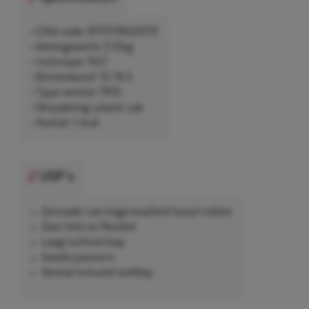
• EAN-code: 8717219526772
• Nettogewicht 3,12kg
• Inchmaat: 19,5"
• Binnenband: 15-19.5
• Type ventiel: TR15
• Verpakking: plastic zak
• Aantal: 1 stuk
USP's
Gemaakt van hoge kwaliteit butyl rubber
Zeer licht en flexibel
Laag luchtverloop
Goede pasvorm
Ventiel inclusief stofdop