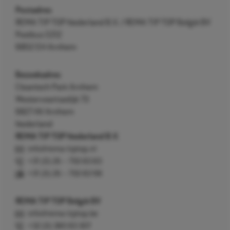
Postadres
REMA TIP TOP Nederland B.V. / REMA TIP TOP België BV
Postbus 5312
6802 EH Arnhem
Bezoekadres
Cleantech Park Arnhem
Westervoortsedijk 73
6827 AV Arnhem
Nederland
REMA TIP TOP Nederland B.V.
info@rema-tiptop.nl
+31 (0) 26 – 750 83 83
+31 (0) 26 – 750 83 98
REMA TIP TOP België BV
info@rema-tiptop.be
+32 (0) 380 83 307