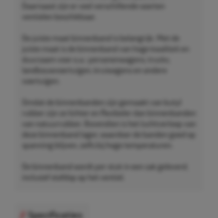
Daarnaast zijn er veel verschillende soorten
ventielen beschikbaar.
De juiste maat binnenband is belangrijk. Met de
juiste maat is de binnenband van hoge kwaliteit en
duurzaam voor o.a.: personenwagens, trucks,
landbouwvoertuigen, kruiwagens en andere
voertuigen.
Omdat de binnenbanden zijn gemaakt van butyl
rubber zijn ze lichter en flexibeler dan binnenbanden
van natuurrubber. Bovendien is het luchtverloop van
deze binnenband lager, waardoor de banden goed op
spanning blijven, zelfs bij hoge temperaturen.
De binnenband wordt per stuk in een zak geleverd,
inclusief stofdop op het ventiel.
Specificaties