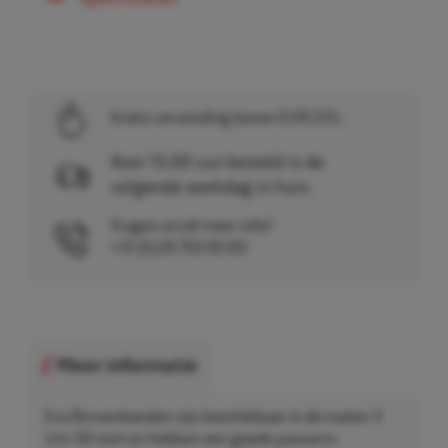
Gratis verzending boven EUR 225,-
Voor 15.00 uur besteld is de
volgende werkdag in huis.
Vragen en/of meer info?
+31 (0)26 750 83 83
Meer informatie
Eco Binnenbanden zijn beschikbaar in de maten 3
t/m 50 inch en hebben een goede pasvorm.