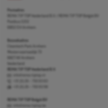
Postadres
REMA TIP TOP Nederland B.V. / REMA TIP TOP België BV
Postbus 5312
6802 EH Arnhem
Bezoekadres
Cleantech Park Arnhem
Westervoortsedijk 73
6827 AV Arnhem
Nederland
REMA TIP TOP Nederland B.V.
info@rema-tiptop.nl
+31 (0) 26 – 750 83 83
+31 (0) 26 – 750 83 98
REMA TIP TOP België BV
info@rema-tiptop.be