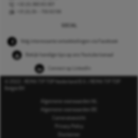
+32 (0) 380 83 307
+31 (0) 26 – 750 83 98
SOCIAL
Volg interessante ontwikkelingen via Facebook
Bekijk handige tips op ons Youtube kanaal
Connect op LinkedIn
© 2022 - REMA TIP TOP Nederland B.V. / REMA TIP TOP
België BV
Algemene voorwaarden NL
Algemene voorwaarden BE
Cameratoezicht
Privacy Policy
Disclaimer