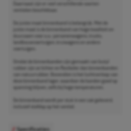
Daarnaast zijn er veel verschillende soorten
ventielen beschikbaar.
De juiste maat binnenband is belangrijk. Met de
juiste maat is de binnenband van hoge kwaliteit en
duurzaam voor o.a.: personenwagens, trucks,
landbouwvoertuigen, kruiwagens en andere
voertuigen.
Omdat de binnenbanden zijn gemaakt van butyl
rubber zijn ze lichter en flexibeler dan binnenbanden
van natuurrubber. Bovendien is het luchtverloop van
deze binnenband lager, waardoor de banden goed op
spanning blijven, zelfs bij hoge temperaturen.
De binnenband wordt per stuk in een zak geleverd,
inclusief stofdop op het ventiel.
Specificaties