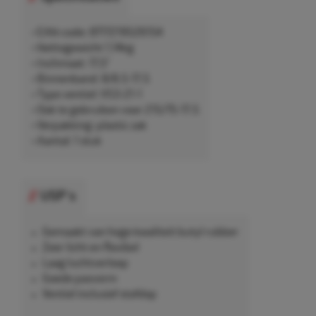
• EAN-code: 8717219526154
• Nettogewicht 1,14kg
• Inchmaat: 17,5"
• Binnenband: 8/8.5-17.5
• Type ventiel: VS3-21-1
• Ook te gebruiken voor 215/75-17.5
• Verpakking: plastic zak
• Aantal: 1 stuk
USP's
Gemaakt van hoge kwaliteit butyl rubber
Zeer licht en flexibel
Laag luchtverloop
Goede pasvorm
Ventiel inclusief stofdop