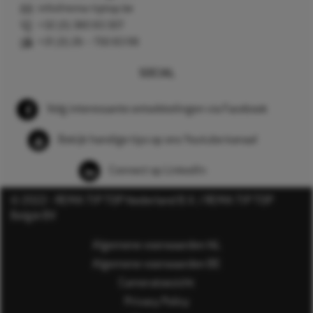
info@rema-tiptop.be
+32 (0) 380 83 307
+31 (0) 26 – 750 83 98
SOCIAL
Volg interessante ontwikkelingen via Facebook
Bekijk handige tips op ons Youtube kanaal
Connect op LinkedIn
© 2022 - REMA TIP TOP Nederland B.V. / REMA TIP TOP
België BV
Algemene voorwaarden NL
Algemene voorwaarden BE
Cameratoezicht
Privacy Policy