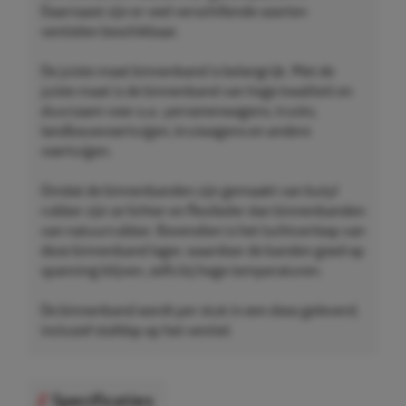
Daarnaast zijn er veel verschillende soorten
ventielen beschikbaar.
De juiste maat binnenband is belangrijk. Met de
juiste maat is de binnenband van hoge kwaliteit en
duurzaam voor o.a.: personenwagens, trucks,
landbouwvoertuigen, kruiwagens en andere
voertuigen.
Omdat de binnenbanden zijn gemaakt van butyl
rubber zijn ze lichter en flexibeler dan binnenbanden
van natuurrubber. Bovendien is het luchtverloop van
deze binnenband lager, waardoor de banden goed op
spanning blijven, zelfs bij hoge temperaturen.
De binnenband wordt per stuk in een doos geleverd,
inclusief stofdop op het ventiel.
Specificaties