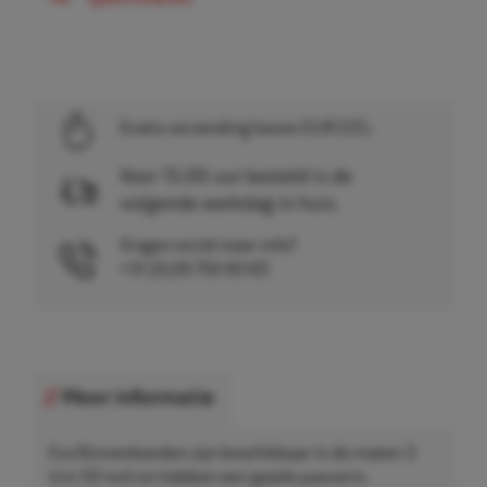
Gratis verzending boven EUR 225,-
Voor 15.00 uur besteld is de
volgende werkdag in huis.
Vragen en/of meer info?
+31 (0)26 750 83 83
Meer informatie
Eco Binnenbanden zijn beschikbaar in de maten 3
t/m 50 inch en hebben een goede pasvorm.