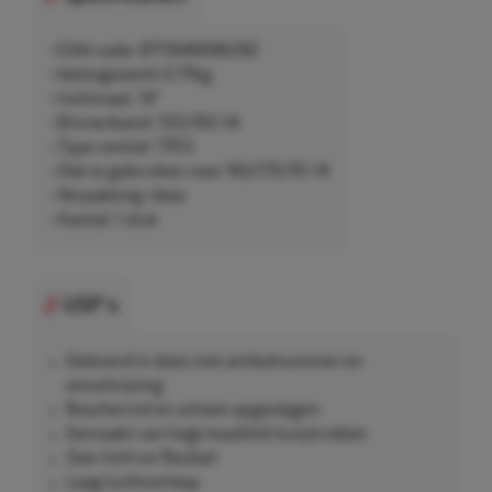
• EAN-code: 8711646696282
• Nettogewicht 0,77kg
• Inchmaat: 14"
• Binnenband: 155/165-14
• Type ventiel: TR13
• Ook te gebruiken voor 165/175/70-14
• Verpakking: doos
• Aantal: 1 stuk
USP's
Geleverd in doos met artikelnummer en
omschrijving
Beschermd en schoon opgeslagen
Gemaakt van hoge kwaliteit butylrubber
Zeer licht en flexibel
Laag luchtverloop