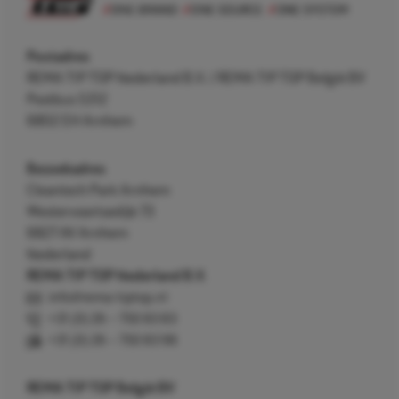
Postadres
REMA TIP TOP Nederland B.V. / REMA TIP TOP België BV
Postbus 5312
6802 EH Arnhem
Bezoekadres
Cleantech Park Arnhem
Westervoortsedijk 73
6827 AV Arnhem
Nederland
REMA TIP TOP Nederland B.V.
info@rema-tiptop.nl
+31 (0) 26 – 750 83 83
+31 (0) 26 – 750 83 98
REMA TIP TOP België BV