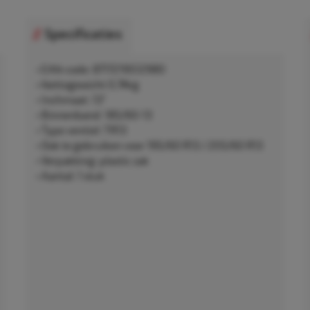
Specificaties
• EAN-code: 8717219512980
• Nettogewicht 0,74kg
• Inchmaat: 13"
• Binnenband: 185/60-13
• Type ventiel: TR13
• Ook te gebruiken voor 195/60 R13 / 205/60 R13
• Verpakking: plastic zak
• Aantal: 1 stuk