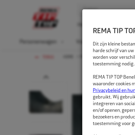
Home
Over ons
D
REMA TIP TOP
Personenwagen
Vrachtwagen
La
Dit zijn kleine bes
harde schrijf van uw
HOME
PERSONENWAGEN
worden voor verschil
BINNEN
TERUG
toestemming nodig.
Prev
REMA TIP TOP Benelu
waaronder cookies me
Privacybeleid en hu
gebruikt. Wij gebrui
integreren van socia
en/of openen, gepers
bezoekers en produc
toestemming voor ge