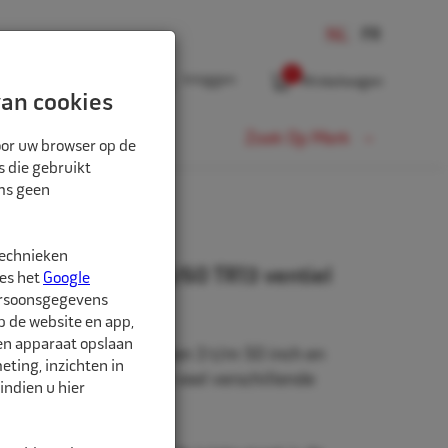
0
Inloggen
Winkelwagen
an cookies
Fiets
Zoek Op Merk
oor uw browser op de
s die gebruikt
oms geen
technieken
" 185/60/195/205/60 TR13 ventiel
ees het
Google
ersoonsgegevens
p de website en app,
een apparaat opslaan
beschikbaar in de maten 3 t/m 50 inch en
ting, inzichten in
rm. Daarnaast zijn er veel verschillende
indien u hier
hikbaar.