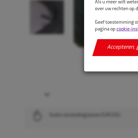
Als u meer wilt wete
over uw rechten op d
Geef toestemming of
pagina op
cookie-ins
Accepteren, 
Next
Gratis verzending boven EUR 225,-