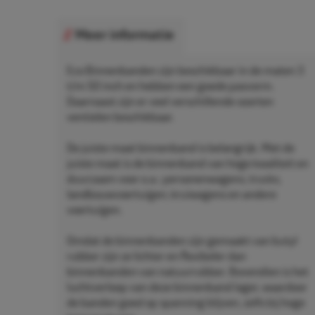
Meer informatie
Eco Binnenbanden zijn beschikbaar in de maten 3
t/m 50 inch en hebben een goede pasvorm.
Daarnaast zijn er veel verschillende soorten
ventielen beschikbaar.
De juiste maat binnenband is belangrijk. Met de
juiste maat is de binnenband van hoge kwaliteit en
duurzaam voor o.a.: personenwagens, trucks,
landbouwvoertuigen, kruiwagens en andere
voertuigen.
Omdat de binnenbanden zijn gemaakt van butyl
rubber zijn ze lichter en flexibeler dan
binnenbanden van natuurrubber. Bovendien is het
luchtverloop van deze binnenband lager, waardoor
de banden goed op spanning blijven, zelfs bij hoge