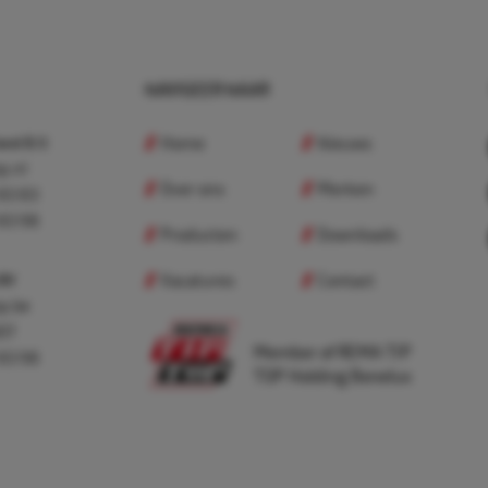
NAVIGEER NAAR
Home
Nieuws
nd B.V.
p.nl
Over ons
Merken
 83 83
 83 98
Producten
Downloads
Vacatures
Contact
 BV
p.be
307
Member of REMA TIP
 83 98
TOP Holding Benelux