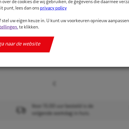
n over de cookies die wij gebruiken, de gegevens die daarmee ver
De juiste maat binnenba
it punt, lees dan ons
privacy policy
binnenband van hoge kw
 stel uw eigen keuze in. U kunt uw voorkeuren opnieuw aanpasse
tellingen.
te klikken.
Meer informatie
Specificaties
ga naar de website
Voor 15.00 uur besteld is de
volgende werkdag in huis.