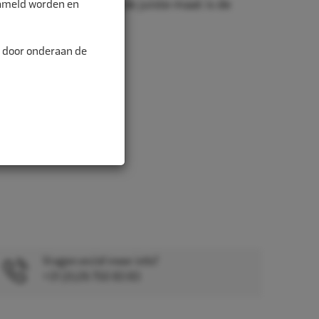
zameld worden en
nd is belangrijk. Met de juiste maat is de
alitei...
n door onderaan de
Vragen en/of meer info?
+31 (0)26 750 83 83