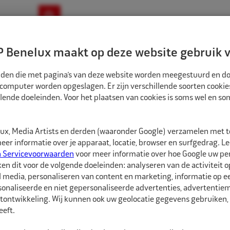
ownloads
Nieuws
Merken
Contact
 Benelux maakt op deze website gebruik v
ndbouw-OTR-EM
Motorfiets
E-Bike
tanden die met pagina’s van deze website worden meegestuurd en d
 computer worden opgeslagen. Er zijn verschillende soorten cookie
lende doeleinden. Voor het plaatsen van cookies is soms wel en s
BANDEN
ECO BINNENBAND 13" 185/60/195/205/60 TR13 VENTIEL ZAK
1581308
x, Media Artists en derden (waaronder Google) verzamelen met 
Eco Binnenband 13
er informatie over je apparaat, locatie, browser en surfgedrag. L
zak
n Servicevoorwaarden
voor meer informatie over hoe Google uw p
ken dit voor de volgende doeleinden: analyseren van de activiteit o
l media, personaliseren van content en marketing, informatie op 
Eco Binnenbanden zijn 
onaliseerde en niet gepersonaliseerde advertenties, advertentieme
hebben een goede pasvo
tontwikkeling. Wij kunnen ook uw geolocatie gegevens gebruiken, 
soorten ventielen besc
eft.