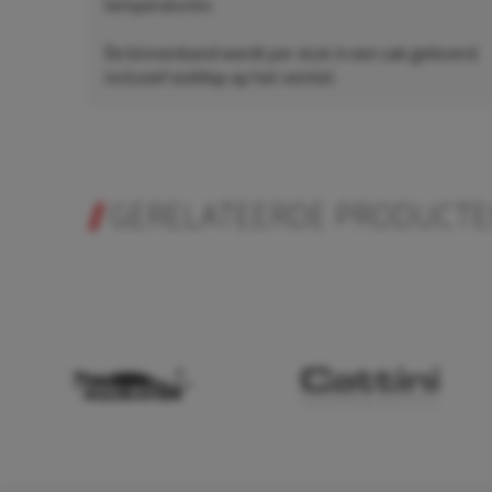
temperaturen.
De binnenband wordt per stuk in een zak geleverd,
inclusief stofdop op het ventiel.
GERELATEERDE PRODUCT