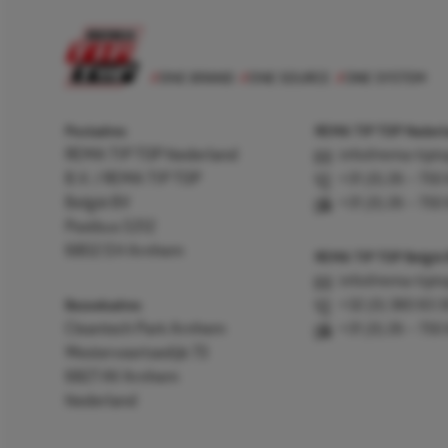
Postadres
REMA TIP TOP Nederla
REMA TIP TOP Nederland
info@rema-tipto
B.V. / REMA TIP TOP
+31 (0) 26 – 750
België BV
+31 (0) 26 – 750
Postbus 5312
6802 EH Arnhem
REMA TIP TOP België
info@rema-tipto
Bezoekadres
+32 (0) 380 83 
Cleantech Park Arnhem
+31 (0) 26 – 750
Westervoortsedijk 73
6827 AV Arnhem
Nederland