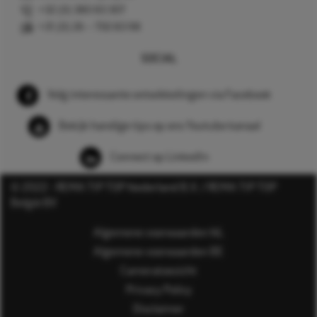
+32 (0) 380 83 307
+31 (0) 26 – 750 83 98
SOCIAL
Volg interessante ontwikkelingen via Facebook
Bekijk handige tips op ons Youtube kanaal
Connect op LinkedIn
© 2022 - REMA TIP TOP Nederland B.V. / REMA TIP TOP
België BV
Algemene voorwaarden NL
Algemene voorwaarden BE
Cameratoezicht
Privacy Policy
Disclaimer