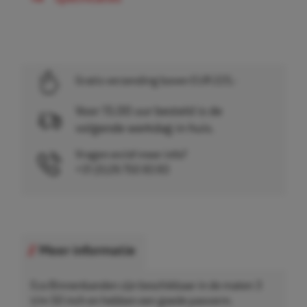
Gratis verzending boven EUR 225,-
Voor 15.00 uur besteld is de
volgende werkdag in huis.
Vragen en/of meer info?
+31 (0)26 750 83 83
Meer informatie
Eco Binnenbanden zijn beschikbaar in de maten 3
t/m 50 inch en hebben een goede pasvorm.