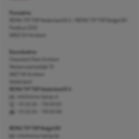
Postadres
REMA TIP TOP Nederland B.V. / REMA TIP TOP België BV
Postbus 5312
6802 EH Arnhem
Bezoekadres
Cleantech Park Arnhem
Westervoortsedijk 73
6827 AV Arnhem
Nederland
REMA TIP TOP Nederland B.V.
info@rema-tiptop.nl
+31 (0) 26 – 750 83 83
+31 (0) 26 – 750 83 98
REMA TIP TOP België BV
info@rema-tiptop.be