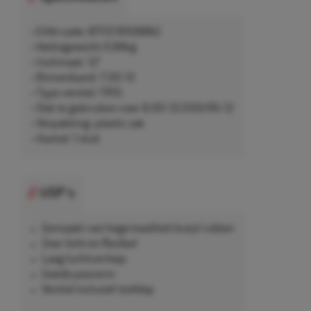
• EAN-code: 8717219108862
• Nettogewicht 0,84kg
• Inchmaat: 12"
• Binnenband: 7.00-12
• Type ventiel: TR15
• Ook te gebruiken voor 8.00-12/200/95-12
• Verpakking: plastic zak
• Aantal: 1 stuk
USP's
Gemaakt van hoge kwaliteit butyl rubber
Zeer licht en flexibel
Laag luchtverloop
Goede pasvorm
Ventiel inclusief stofdop