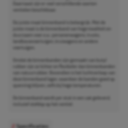
Daarnaast zijn er veel verschillende soorten
ventielen beschikbaar.
De juiste maat binnenband is belangrijk. Met de
juiste maat is de binnenband van hoge kwaliteit en
duurzaam voor o.a.: personenwagens, trucks,
landbouwvoertuigen, kruiwagens en andere
voertuigen.
Omdat de binnenbanden zijn gemaakt van butyl
rubber zijn ze lichter en flexibeler dan binnenbanden
van natuurrubber. Bovendien is het luchtverloop van
deze binnenband lager, waardoor de banden goed op
spanning blijven, zelfs bij hoge temperaturen.
De binnenband wordt per stuk in een zak geleverd,
inclusief stofdop op het ventiel.
Specificaties