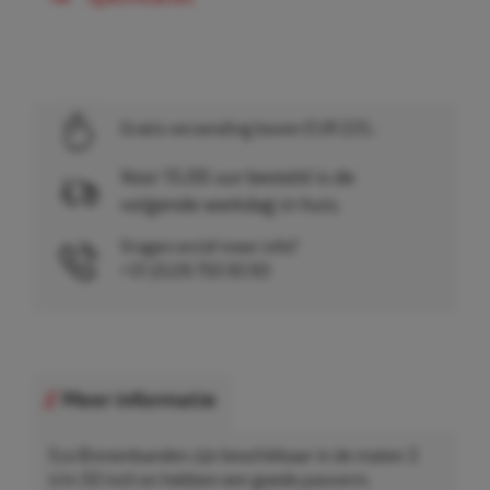
Gratis verzending boven EUR 225,-
Voor 15.00 uur besteld is de
volgende werkdag in huis.
Vragen en/of meer info?
+31 (0)26 750 83 83
Meer informatie
Eco Binnenbanden zijn beschikbaar in de maten 3
t/m 50 inch en hebben een goede pasvorm.