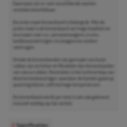
Daarnaast zijn er veel verschillende soorten
ventielen beschikbaar.
De juiste maat binnenband is belangrijk. Met de
juiste maat is de binnenband van hoge kwaliteit en
duurzaam voor o.a.: personenwagens, trucks,
landbouwvoertuigen, kruiwagens en andere
voertuigen.
Omdat de binnenbanden zijn gemaakt van butyl
rubber zijn ze lichter en flexibeler dan binnenbanden
van natuurrubber. Bovendien is het luchtverloop van
deze binnenband lager, waardoor de banden goed op
spanning blijven, zelfs bij hoge temperaturen.
De binnenband wordt per stuk in een zak geleverd,
inclusief stofdop op het ventiel.
Specificaties