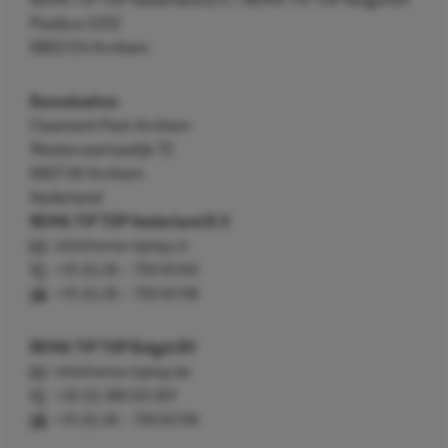
REMA TIP TOP Nederland B.V. / REMA TIP TOP België BV
Postbus 5312
6802 EH Arnhem
Bezoekadres
Cleantech Park Arnhem
Westervoortsedijk 73
6827 AV Arnhem
Nederland
REMA TIP TOP Nederland B.V.
info@rema-tiptop.nl
+31 (0) 26 – 750 83 83
+31 (0) 26 – 750 83 98
REMA TIP TOP België BV
info@rema-tiptop.be
+32 (0) 380 83 307
+31 (0) 26 – 750 83 98