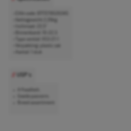
• EAN-code: 8717219526345
• Nettogewicht 2,26kg
• Inchmaat: 22,5"
• Binnenband: 10-22.5
• Type ventiel: VS3-21-1
• Verpakking: plastic zak
• Aantal: 1 stuk
USP's
A Kwaliteit.
Goede pasvorm.
Breed assortiment