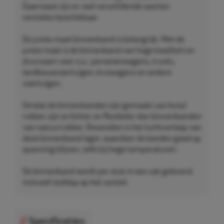
Daarnaast zijn er veel verschillende soorten
ventielen beschikbaar.
De juiste maat binnenband is belangrijk. Met de
juiste maat is de binnenband van hoge kwaliteit en
duurzaam voor o.a.: personenwagens, trucks,
landbouwvoertuigen, kruiwagens en andere
voertuigen.
Omdat de binnenbanden zijn gemaakt van butyl
rubber zijn ze lichter en flexibeler dan binnenbanden
van natuurrubber. Bovendien is het luchtverloop van
deze binnenband lager, waardoor de banden goed op
spanning blijven, zelfs bij hoge temperaturen.
De binnenband wordt per stuk in een zak geleverd,
inclusief stofdop op het ventiel.
Specificaties