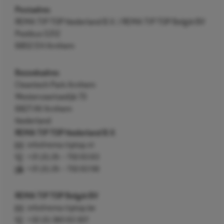
Postadres
REMA TIP TOP Nederland B.V. / REMA TIP TOP België BV
Postbus 5312
6802 EH Arnhem
Bezoekadres
Cleantech Park Arnhem
Westervoortsedijk 73
6827 AV Arnhem
Nederland
REMA TIP TOP Nederland B.V.
info@rema-tiptop.nl
+31 (0) 26 – 750 83 83
+31 (0) 26 – 750 83 98
REMA TIP TOP België BV
info@rema-tiptop.be
+32 (0) 380 83 307