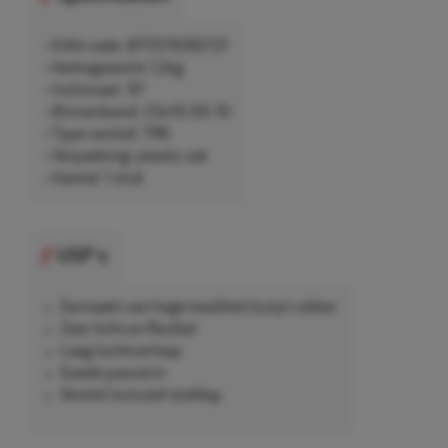
• EAN-code: 8717219392131
• Nettogewicht 1,2kg
• Inchmaat: 10"
• Binnenband: 23x10.00-10
• Type ventiel: TR6
• Verpakking: plastic zak
• Aantal: 1 stuk
USP's
Gemaakt van hoge kwaliteit butyl rubber
Zeer licht en flexibel
Laag luchtverloop
Goede pasvorm
Ventiel inclusief stofdop