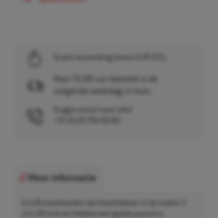
Gratis verzending boven EUR 225,-
Voor 15.00 uur besteld is de
volgende werkdag in huis.
Vragen en/of meer info?
+31 (0)26 750 83 83
Meer informatie
Eco Binnenbanden zijn beschikbaar in de maten 3
t/m 50 inch en hebben een goede pasvorm.