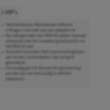
USP's
Vibratiereductie: Minimaliseert effectief
trillingen in het wiel voor een soepelere rit
Op maat gemaakt voor MINI SE-wielen: Speciaal
ontworpen voor het nauwkeurig balanceren van
het MINI SE-wiel
Verbeterd rijcomfort: Pakt onevenwichtigheden
aan om een comfortabelere rijervaring te
garanderen
Eenvoudig gebruik: Beveelt één gereedschap
per wiel aan voor eenvoudig en efficiënt
balanceren