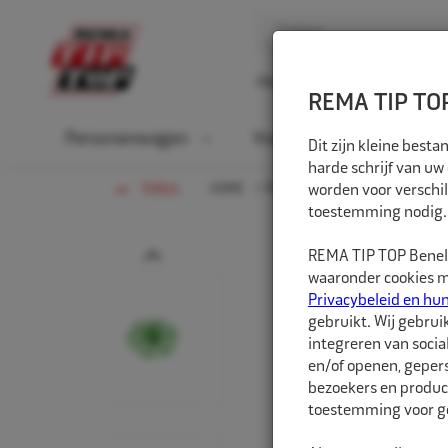
Home
Over ons
D
REMA TIP TOP
Personenwagen
Vrachtwagen
La
Dit zijn kleine bes
harde schrijf van uw
HOME
PERSONENWAGEN
worden voor verschil
WERKPLA
TERUG
toestemming nodig.
Prev
REMA TIP TOP Benelu
waaronder cookies me
Privacybeleid en hu
gebruikt. Wij gebrui
integreren van socia
en/of openen, gepers
bezoekers en produc
toestemming voor ge