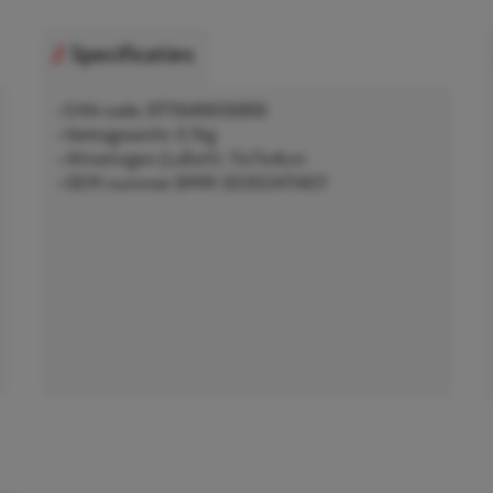
Specificaties
• EAN-code: 8711646656866
• Nettogewicht: 0,7kg
• Afmetingen (LxBxH): 11x11x4cm
• OEM-nummer BMW: 83302471407