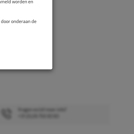
zameld worden en
n door onderaan de
Vragen en/of meer info?
+31 (0)26 750 83 83