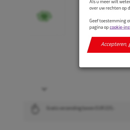
Als u meer wilt wete
over uw rechten op d
Geef toestemming of
pagina op
cookie-ins
Accepteren, 
Next
Gratis verzending boven EUR 225,-