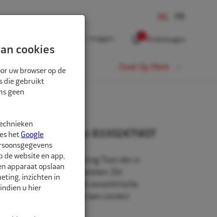
0
Inloggen
Winkelwagen
an cookies
Fiets
Zoek Op Merk
oor uw browser op de
s die gebruikt
oms geen
407
technieken
apter F56 BMW-Mini 83302471407
ees het
Google
ersoonsgegevens
p de website en app,
jervaring met de Balancing Tool die is
een apparaat opslaan
6 MINI SE met Corona wielen. Dit
ting, inzichten in
rt het gewicht van het excentrische
indien u hier
alanceren en zorgt voor een correct