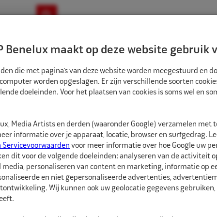
ownloads
Nieuws
Merken
Contact
 Benelux maakt op deze website gebruik v
ndbouw-OTR-EM
Motorfiets
E-Bike
tanden die met pagina’s van deze website worden meegestuurd en d
 computer worden opgeslagen. Er zijn verschillende soorten cookie
lende doeleinden. Voor het plaatsen van cookies is soms wel en s
ATSGEREEDSCHAPPEN
ECO BALANCEER ADAPTER F56 BMW-MINI 83302471
1519977
x, Media Artists en derden (waaronder Google) verzamelen met 
Eco Balanceer ad
er informatie over je apparaat, locatie, browser en surfgedrag. L
n Servicevoorwaarden
voor meer informatie over hoe Google uw p
ken dit voor de volgende doeleinden: analyseren van de activiteit o
Bereik een soepelere ri
l media, personaliseren van content en marketing, informatie op 
ontworpen voor het F5
onaliseerde en niet gepersonaliseerde advertenties, advertentieme
gereedschap compensee
tontwikkeling. Wij kunnen ook uw geolocatie gegevens gebruiken, 
midden kapje bij het b
eft.
uitgebalanceerd wi...