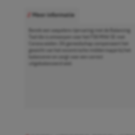
Meer informatie
Bereik een soepelere rijervaring met de Balancing
Tool die is ontworpen voor het F56 MINI SE met
Corona wielen. Dit gereedschap compenseert het
gewicht van het excentrische midden kapje bij het
balanceren en zorgt voor een correct
uitgebalanceerd wiel.