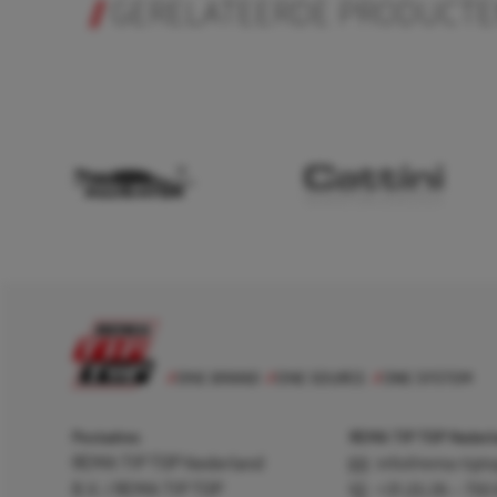
GERELATEERDE PRODUCT
Postadres
REMA TIP TOP Nederla
REMA TIP TOP Nederland
info@rema-tipto
B.V. / REMA TIP TOP
+31 (0) 26 – 750