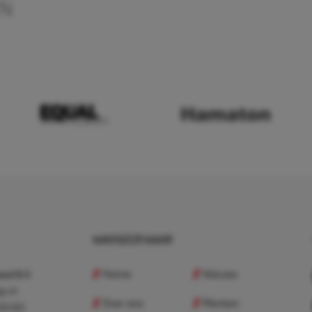
EN
NAVIGEER NAAR
Home
Nieuws
nd B.V.
p.nl
Over ons
Merken
 83 83