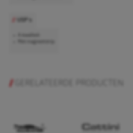
USP's
A-kwaliteit
Met magneetstrip
GERELATEERDE PRODUCTEN