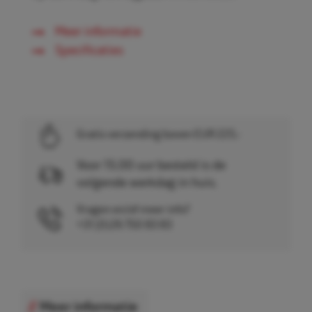
Meer informatie
Specificaties
Gratis verzending boven EUR 225,-
Voor 15.00 uur besteld is de
volgende werkdag in huis.
Vragen en/of meer info?
+31 (0)26 750 83 83
Meer informatie