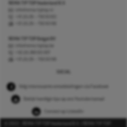
REMA TIP TOP Nederland B.V.
info@rema-tiptop.nl
+31 (0) 26 – 750 83 83
+31 (0) 26 – 750 83 98
REMA TIP TOP België BV
info@rema-tiptop.be
+32 (0) 380 83 307
+31 (0) 26 – 750 83 98
SOCIAL
Volg interessante ontwikkelingen via Facebook
Bekijk handige tips op ons Youtube kanaal
Connect op LinkedIn
© 2022 - REMA TIP TOP Nederland B.V. / REMA TIP TOP