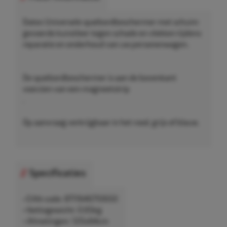
Datex Universele spatbordbeschermer met schuim
gevoerde kunstleer tegen schade en vlekken tijdens
reparatie en onderhoud van uw personenwagen.
De spatbordbeschermer is aan de bovenkant
voorzien van een magneetstrip
.
Op aanvraag verkrijgbaar in het rood, grijs of blauw.
Specificaties
• EAN-code: 8711646710650
• Nettogewicht: 0,65kg
• Afmetingen: 120x64cm