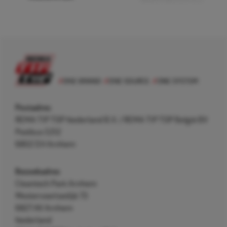
Postadres
REMA TIP TOP Nederland B.V. / REMA TIP TOP België BV
Postbus 5312
6802 EH Arnhem
Bezoekadres
Cleantech Park Arnhem
Westervoortsedijk 73
6827 AV Arnhem
Nederland