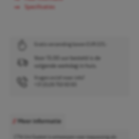
Specificaties
Gratis verzending boven EUR 225,-
Voor 15.00 uur besteld is de
volgende werkdag in huis.
Vragen en/of meer info?
+31 (0)26 750 83 83
Meer informatie
CTN Uni Gasket is ontworpen voor toepassing als