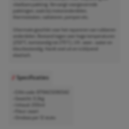
vloeibare pakking. Vervangt voorgevormde
pakkingen, zoals bij motoronderdelen,
thermostaten, radiatoren, pompen etc.
Uitermate geschikt voor het repareren van rubberen
onderdelen. Bestand tegen zeer hoge temperaturen
(250°C, kortstondig tot 275°C), UV-, weer-, water en
kleurbestendig. Hardt snel uit en is blijvend
elastisch.
Specificaties
• EAN-code: 8719425090542
• Gewicht: 0,3kg
• Inhoud: 200ml
• Kleur: zwart
• Omdoos per 12 stuks