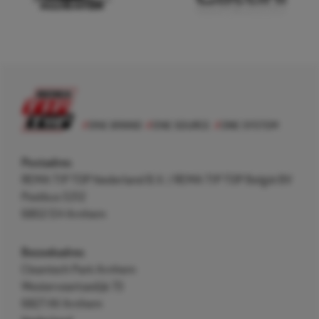
Postadres
REMA TIP TOP Nederland B.V. / REMA TIP TOP België BV
Postbus 5312
6802 EH Arnhem
Bezoekadres
Cleantech Park Arnhem
Westervoortsedijk 73
6827 AV Arnhem