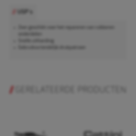
USP's
Zeer geschikt voor het repareren van rubberen
onderdelen
Snelle uitharding
Gebruiksvriendelijk drukpatroon
GERELATEERDE PRODUCTEN