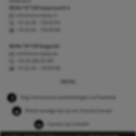
Nederland
REMA TIP TOP Nederland B.V.
info@rema-tiptop.nl
+31 (0) 26 – 750 83 83
+31 (0) 26 – 750 83 98
REMA TIP TOP België BV
info@rema-tiptop.be
+32 (0) 380 83 307
+31 (0) 26 – 750 83 98
SOCIAL
Volg interessante ontwikkelingen via Facebook
Bekijk handige tips op ons Youtube kanaal
Connect op LinkedIn