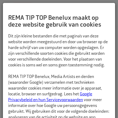
REMA TIP TOP Benelux maakt op
deze website gebruik van cookies
TERUG
Dit zijn kleine bestanden die met pagina’s van deze
website worden meegestuurd en door uw browser op de
harde schrijf van uw computer worden opgeslagen. Er
zijn verschillende soorten cookies die gebruikt worden
voor verschillende doeleinden. Voor het plaatsen van
cookies is soms wel en soms geen toestemming nodig.
REMA TIP TOP Benelux, Media Artists en derden
(waaronder Google) verzamelen met technieken
waaronder cookies meer informatie over je apparaat,
locatie, browser en surfgedrag. Lees het
Google
Privacybeleid en hun Servicevoorwaarden
voor meer
informatie over hoe Google uw persoonsgegevens
gebruikt. Wij gebruiken dit voor de volgende doeleinden:
analyseren van de activiteit op de website en app,