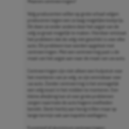
Waarom centreerringen?
Velg producenten willen op grote schaal velgen
produceren tegen een zo laag mogelijke kostprijs.
Dit doen ze onder andere door het asgat van de
velg zo groot mogelijk te maken. Hierdoor ontstaat
het probleem dat de velg niet geschikt is voor elke
auto. Dit probleem kan worden opgelost met
centreerringen. Met een centreerring past u de
maat van het asgat aan naar de maat van uw auto.
Centreerringen zijn niet alleen een hulpstuk voor
het monteren van je velg, ze zijn onmisbaar voor
uw auto. Zonder centreerring is het onmogelijk
een velg exact in het midden te monteren. Een
kleine afwijking kan al voor grote problemen
zorgen naarmate de auto hogere snelheden
bereikt. Denk hierbij aan hevig trillen maar op
lange termijn ook aan kapotte wiellagers.
Kunststof of aluminium centreerringen: