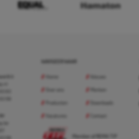
NAVIGEER NAAR
Home
Nieuws
nd B.V.
p.nl
Over ons
Merken
 83 83
 83 98
Producten
Downloads
Vacatures
Contact
 BV
p.be
307
Member of REMA TIP
 83 98