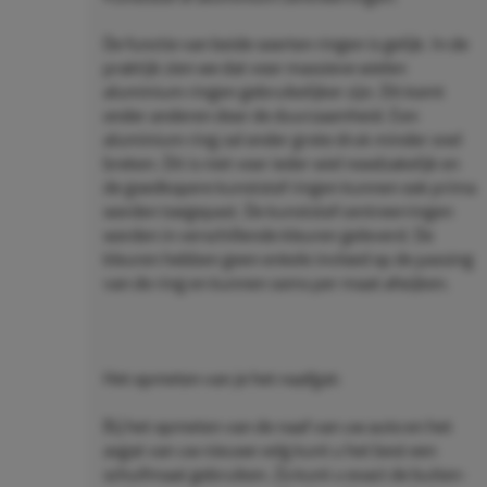
De functie van beide soorten ringen is gelijk. In de
praktijk zien we dat voor massieve wielen
aluminium ringen gebruikelijker zijn. Dit komt
onder anderen door de duurzaamheid. Een
aluminium ring zal onder grote druk minder snel
breken. Dit is niet voor ieder wiel noodzakelijk en
de goedkopere kunststof ringen kunnen ook prima
worden toegepast. De kunststof centreerringen
worden in verschillende kleuren geleverd. De
kleuren hebben geen enkele invloed op de passing
van de ring en kunnen soms per maat afwijken.
Het opmeten van je het naafgat:
Bij het opmeten van de naaf van uw auto en het
asgat van uw nieuwe velg kunt u het best een
schuifmaat gebruiken. Zo kunt u exact de buiten-