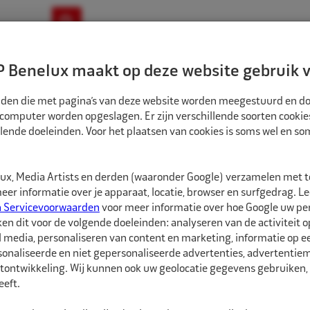
ownloads
Nieuws
Merken
Contact
 Benelux maakt op deze website gebruik v
ndbouw-OTR-EM
Motorfiets
E-Bike
tanden die met pagina’s van deze website worden meegestuurd en d
 computer worden opgeslagen. Er zijn verschillende soorten cookie
lende doeleinden. Voor het plaatsen van cookies is soms wel en s
TREERRINGEN
ECO NAAF CENTREERRINGEN 76,0MM-58,1MM 4ST MET RAND
CR760581R
x, Media Artists en derden (waaronder Google) verzamelen met 
Eco Naaf centree
er informatie over je apparaat, locatie, browser en surfgedrag. L
rand
n Servicevoorwaarden
voor meer informatie over hoe Google uw p
ken dit voor de volgende doeleinden: analyseren van de activiteit o
l media, personaliseren van content en marketing, informatie op 
Rema Tip Top centreerr
onaliseerde en niet gepersonaliseerde advertenties, advertentieme
velgmontage.
tontwikkeling. Wij kunnen ook uw geolocatie gegevens gebruiken, 
eft.
Door het gebruik van d