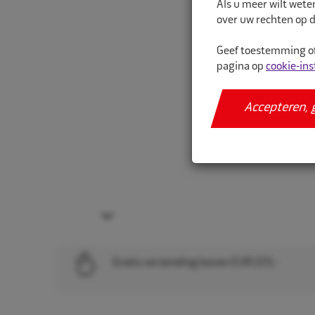
Als u meer wilt wete
over uw rechten op d
Geef toestemming of
pagina op
cookie-ins
Accepteren, 
Next
Gratis verzending boven EUR 225,-