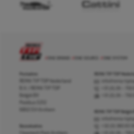
Postadres
REMA TIP TOP Nederla
REMA TIP TOP Nederland
info@rema-tipto
B.V. / REMA TIP TOP
+31 (0) 26 – 750
België BV
+31 (0) 26 – 750
Postbus 5312
6802 EH Arnhem
REMA TIP TOP België
info@rema-tipto
Bezoekadres
+32 (0) 380 83 
Cleantech Park Arnhem
+31 (0) 26 – 750