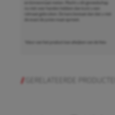
en binnenmaat meten. Mocht u dit gereedschap
nu niet voor handen hebben dan kunt u een
rolmaat gebruiken. De kans bestaat dan dat u niet
de exact de juiste maat opmeet.
*kleur van het product kan afwijken van de foto
GERELATEERDE PRODUCT