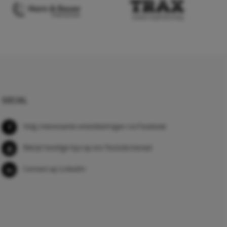
SOCIAL
Volg interessante ontwikkelingen via Facebook
Bekijk handige tips op ons Youtube kanaal
Connect op LinkedIn