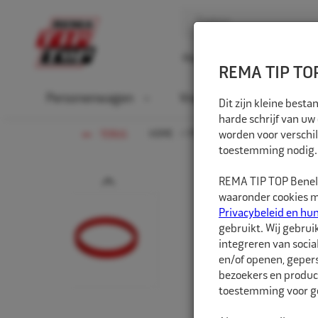
Home
Over ons
D
REMA TIP TOP
Personenwagen
Vrachtwagen
La
Dit zijn kleine bes
harde schrijf van uw
HOME
PERSONENWAGEN
worden voor verschil
NAAFCEN
TERUG
toestemming nodig.
Prev
REMA TIP TOP Benelu
waaronder cookies me
Privacybeleid en hu
gebruikt. Wij gebrui
integreren van socia
en/of openen, gepers
bezoekers en produc
toestemming voor ge