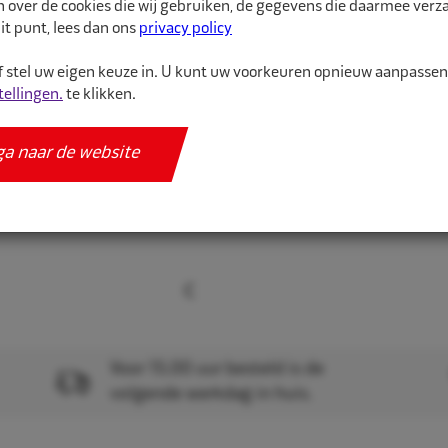
n over de cookies die wij gebruiken, de gegevens die daarmee ver
zonder onbalans te ver
it punt, lees dan ons
privacy policy
Dit voorkomt vervelende
 stel uw eigen keuze in. U kunt uw voorkeuren opnieuw aanpasse
tellingen.
te klikken.
In ons assortiment van 
ga naar de website
Meer informatie
Specificaties
Voor 15.00 uur besteld is de
volgende werkdag in huis.