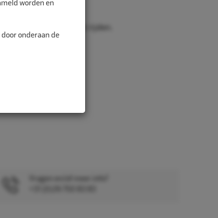
zameld worden en
oorzaken.
 trillingen tijdens het rijden.
n door onderaan de
kunsts...
Vragen en/of meer info?
+31 (0)26 750 83 83