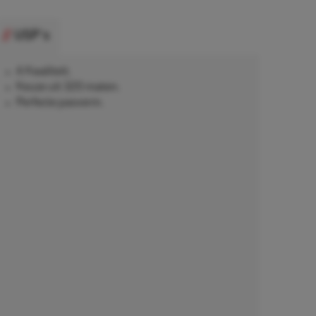
USP's
A Kwaliteit.
Keuze uit 320 maten.
Perfecte pasvorm.