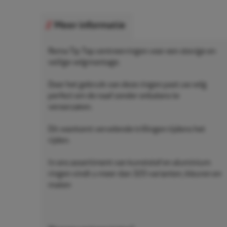
Meer informatie
Rema Tip Top centreerringen voor een stevige en
veilige velgmontage.
Door het gebruik van deze ringen past uw velg
perfect om de naaf zonder onbalans te
veroorzaken.
Dit voorkomt vervelende trillingen tijdens het
rijden.
In ons assortiment van kunststof en aluminium
ringen vindt u meer dan 320 varianten, kleuren en
maten