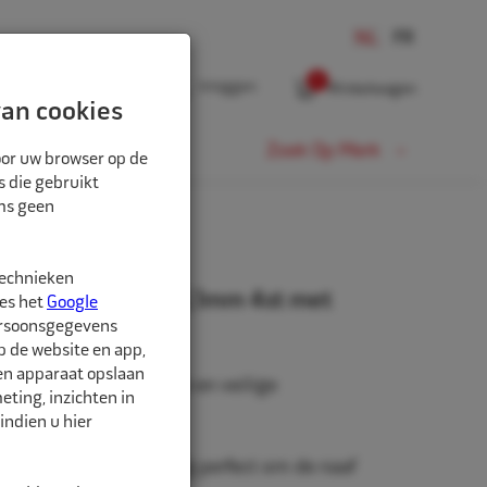
0
Inloggen
Winkelwagen
an cookies
Fiets
Zoek Op Merk
oor uw browser op de
s die gebruikt
oms geen
technieken
rringen 76,0mm-58,1mm 4st met
ees het
Google
ersoonsgegevens
p de website en app,
een apparaat opslaan
ingen voor een stevige en veilige
ting, inzichten in
indien u hier
eze ringen past uw velg perfect om de naaf