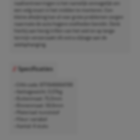
naafcentreerringen is het namelijk onmogelijk om
een velg exact in het midden te monteren. Een
kleine afwijking kan al voor grote problemen zorgen
naarmate de auto hogere snelheden bereikt. Denk
hierbij aan hevig trillen van het wiel en op lange
termijn veroorzaakt dit extra slijtage aan de
wielophanging.
Specificaties
• EAN-code: 8711646664199
• Nettogewicht: 0,07kg
• Buitenmaat: 75,0mm
• Binnenmaat: 56,6mm
• Materiaal: kunststof
• Kleur: variabel
• Aantal: 4 stuks