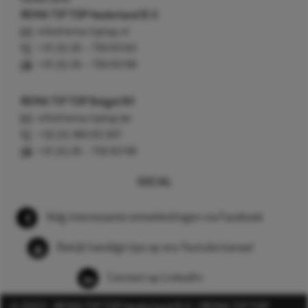
REMA TIP TOP Nederland B.V.
info@rema-tiptop.nl
+31 (0) 26 – 750 83 83
+31 (0) 26 – 750 83 98
REMA TIP TOP België BV
info@rema-tiptop.be
+32 (0) 380 83 307
+31 (0) 26 – 750 83 98
SOCIAL
Volg interessante ontwikkelingen via Facebook
Bekijk handige tips op ons Youtube kanaal
Connect op LinkedIn