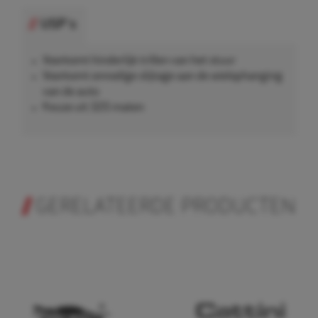
USP's
Voorkomt hinderlijk trillen van het stuur
Voorkomt onnodige slijtage aan de wielophanging
van de auto
Keuze uit 320 maten
GERELATEERDE PRODUCTEN