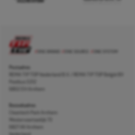
Postadres
REMA TIP TOP Nederland B.V. / REMA TIP TOP België BV
Postbus 5312
6802 EH Arnhem
Bezoekadres
Cleantech Park Arnhem
Westervoortsedijk 73
6827 AV Arnhem
Nederland