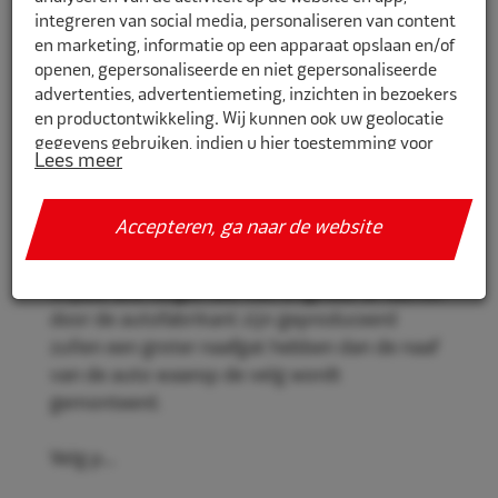
integreren van social media, personaliseren van content
en marketing, informatie op een apparaat opslaan en/of
openen, gepersonaliseerde en niet gepersonaliseerde
9750566
advertenties, advertentiemeting, inzichten in bezoekers
en productontwikkeling. Wij kunnen ook uw geolocatie
Eco Naaf centreerringen 75,0mm-
gegevens gebruiken, indien u hier toestemming voor
56,6mm 4st
Lees meer
geeft.
Eco Naaf centreerringen, voor een stevige en
Als u meer wilt weten over de cookies die wij gebruiken,
Accepteren, ga naar de website
veilige velgmontage.
de gegevens die daarmee verzameld worden en over uw
rechten op dit punt, lees dan ons
privacy policy
Vrijwel alle velgen die niet origineel af-fabriek
Geef toestemming of stel uw eigen keuze in. U kunt uw
door de autofabrikant zijn geproduceerd
voorkeuren opnieuw aanpassen door onderaan de
zullen een groter naafgat hebben dan de naaf
pagina op
cookie-instellingen.
te klikken.
van de auto waarop de velg wordt
gemonteerd.
Velg p...