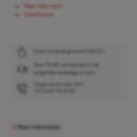
Meer informatie
Specificaties
Gratis verzending boven EUR 225,-
Voor 15.00 uur besteld is de
volgende werkdag in huis.
Vragen en/of meer info?
+31 (0)26 750 83 83
Meer informatie