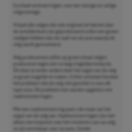
Eco Naaf centreerringen, voor een stevige en veilige
velgmontage.
Vrijwel alle velgen die niet origineel af-fabriek door
de autofabrikant zijn geproduceerd zullen een groter
naafgat hebben dan de naaf van de auto waarop de
velg wordt gemonteerd.
Velg producenten willen op grote schaal velgen
produceren tegen een zo laag mogelijke kostprijs.
Dit doen ze onder andere door het asgat van de velg
zo groot mogelijk te maken. Echter ontstaat hierdoor
het probleem dat de velg niet geschikt is voor elk
type auto. Dit probleem kan worden opgelost met
naafcentreerringen.
Met een naafcentreerring past u de maat van het
asgat van de velg aan. Naafcentreerringen zijn niet
alleen een hulpstuk voor het monteren van uw velg,
ze zijn onmisbaar voor uw auto. Zonder