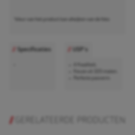
*kleur van het product kan afwijken van de foto
Specificaties
USP's
•
A Kwaliteit.
Keuze uit 320 maten.
Perfecte pasvorm.
GERELATEERDE PRODUCTEN