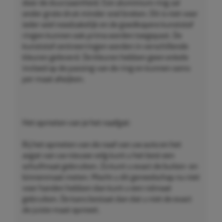
door de duurzaamheid. Een aluminium ring zal
onder grote druk minder snel breken. Dit is niet voor
ieder wiel noodzakelijk en de goedkopere kunststof
ringen kunnen ook prima worden toegepast. De
kunststof centreerringen worden in verschillende
kleuren geleverd. De kleuren hebben geen enkele
invloed op de passing van de ring en kunnen soms
per maat afwijken.
Het opmeten van je het naafgat:
Bij het opmeten van de naaf van uw auto en het
asgat van uw nieuwe velg kunt u het best een
schuifmaat gebruiken. Zo kunt u exact de buiten- en
binnenmaat meten. Mocht u dit gereedschap nu niet
voor handen hebben dan kunt u een rolmaat
gebruiken. De kans bestaat dan dat u niet de exact
de juiste maat opmeet.