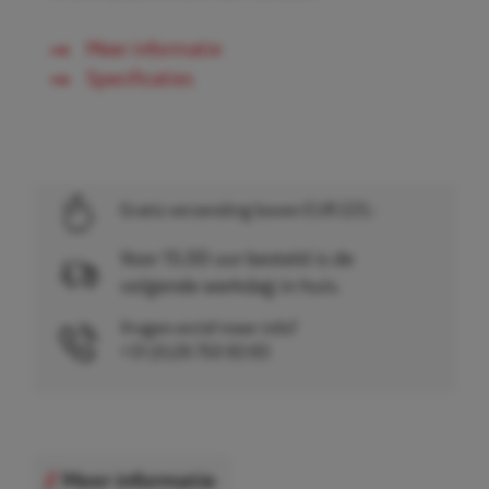
Meer informatie
Specificaties
Gratis verzending boven EUR 225,-
Voor 15.00 uur besteld is de
volgende werkdag in huis.
Vragen en/of meer info?
+31 (0)26 750 83 83
Meer informatie