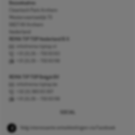
Bezoekadres
Cleantech Park Arnhem
Westervoortsedijk 73
6827 AV Arnhem
Nederland
REMA TIP TOP Nederland B.V.
info@rema-tiptop.nl
+31 (0) 26 – 750 83 83
+31 (0) 26 – 750 83 98
REMA TIP TOP België BV
info@rema-tiptop.be
+32 (0) 380 83 307
+31 (0) 26 – 750 83 98
SOCIAL
Volg interessante ontwikkelingen via Facebook