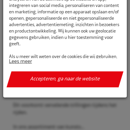
integreren van social media, personaliseren van content
en marketing, informatie op een apparaat opslaan en/of
openen, gepersonaliseerde en niet gepersonaliseerde
CR741711SR
advertenties, advertentiemeting, inzichten in bezoekers
en productontwikkeling. Wij kunnen ook uw geolocatie
Eco Naaf centreerringen 74,1mm-
gegevens gebruiken, indien u hier toestemming voor
71,1mm 4st smalle rand
geeft.
Rema Tip Top centreerringen voor een stevige
Als u meer wilt weten over de cookies die wij gebruiken,
Lees meer
en veilige velgmontage.
de gegevens die daarmee verzameld worden en over uw
rechten op dit punt, lees dan ons
privacy policy
Door het gebruik van deze ringen past uw velg
Accepteren, ga naar de website
Geef toestemming of stel uw eigen keuze in. U kunt uw
perfect om de naaf zonder onbalans te
voorkeuren opnieuw aanpassen door onderaan de
veroorzaken.
pagina op
cookie-instellingen.
te klikken.
Dit voorkomt vervelende trillingen tijdens het
rijden.
In ons assortiment van kunsts...