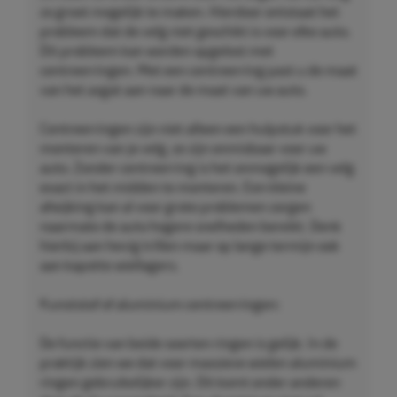
zo groot mogelijk te maken. Hierdoor ontstaat het
probleem dat de velg niet geschikt is voor elke auto.
Dit probleem kan worden opgelost met
centreerringen. Met een centreerring past u de maat
van het asgat aan naar de maat van uw auto.
Centreerringen zijn niet alleen een hulpstuk voor het
monteren van je velg, ze zijn onmisbaar voor uw
auto. Zonder centreerring is het onmogelijk een velg
exact in het midden te monteren. Een kleine
afwijking kan al voor grote problemen zorgen
naarmate de auto hogere snelheden bereikt. Denk
hierbij aan hevig trillen maar op lange termijn ook
aan kapotte wiellagers.
Kunststof of aluminium centreerringen:
De functie van beide soorten ringen is gelijk. In de
praktijk zien we dat voor massieve wielen aluminium
ringen gebruikelijker zijn. Dit komt onder anderen