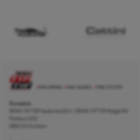
Postadres
REMA TIP TOP Nederland B.V. / REMA TIP TOP België BV
Postbus 5312
6802 EH Arnhem