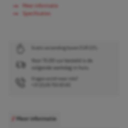
Meer informatie
Specificaties
Gratis verzending boven EUR 225,-
Voor 15.00 uur besteld is de
volgende werkdag in huis.
Vragen en/of meer info?
+31 (0)26 750 83 83
Meer informatie