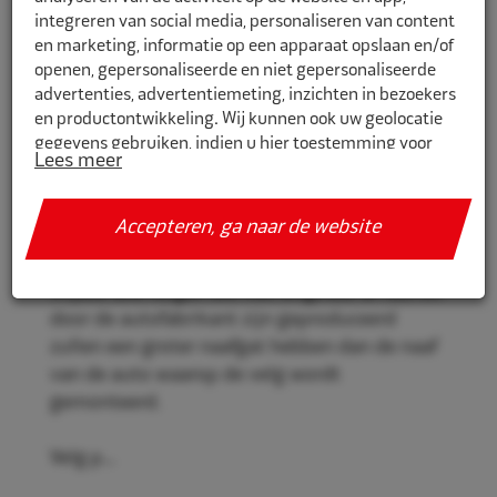
integreren van social media, personaliseren van content
en marketing, informatie op een apparaat opslaan en/of
openen, gepersonaliseerde en niet gepersonaliseerde
CR741601
advertenties, advertentiemeting, inzichten in bezoekers
en productontwikkeling. Wij kunnen ook uw geolocatie
Eco Naaf centreerringen 74,1mm-
gegevens gebruiken, indien u hier toestemming voor
60,1mm 4st
Lees meer
geeft.
Eco Naaf centreerringen, voor een stevige en
Als u meer wilt weten over de cookies die wij gebruiken,
Accepteren, ga naar de website
veilige velgmontage.
de gegevens die daarmee verzameld worden en over uw
rechten op dit punt, lees dan ons
privacy policy
Vrijwel alle velgen die niet origineel af-fabriek
Geef toestemming of stel uw eigen keuze in. U kunt uw
door de autofabrikant zijn geproduceerd
voorkeuren opnieuw aanpassen door onderaan de
zullen een groter naafgat hebben dan de naaf
pagina op
cookie-instellingen.
te klikken.
van de auto waarop de velg wordt
gemonteerd.
Velg p...