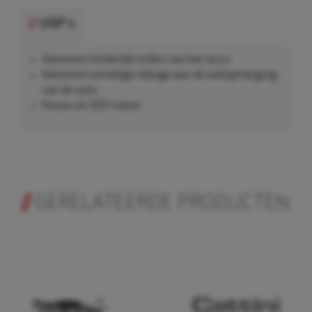
USP's
Voorkomt hinderlijk trillen van het stuur
Voorkomt onnodige slijtage aan de wielophanging
van de auto
Keuze uit 320 maten
GERELATEERDE PRODUCTEN