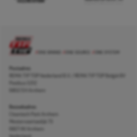
Postadres
REMA TIP TOP Nederland B.V. / REMA TIP TOP België BV
Postbus 5312
6802 EH Arnhem
Bezoekadres
Cleantech Park Arnhem
Westervoortsedijk 73
6827 AV Arnhem
Nederland