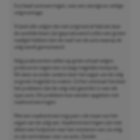
Eco Naaf centreerringen, voor een stevige en veilige
velgmontage.
Vrijwel alle velgen die niet origineel af-fabriek door
de autofabrikant zijn geproduceerd zullen een groter
naafgat hebben dan de naaf van de auto waarop de
velg wordt gemonteerd.
Velg producenten willen op grote schaal velgen
produceren tegen een zo laag mogelijke kostprijs.
Dit doen ze onder andere door het asgat van de velg
zo groot mogelijk te maken. Echter ontstaat hierdoor
het probleem dat de velg niet geschikt is voor elk
type auto. Dit probleem kan worden opgelost met
naafcentreerringen.
Met een naafcentreerring past u de maat van het
asgat van de velg aan. Naafcentreerringen zijn niet
alleen een hulpstuk voor het monteren van uw velg,
ze zijn onmisbaar voor uw auto. Zonder