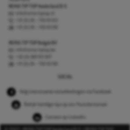
REMA TIP TOP Nederland B.V.
info@rema-tiptop.nl
+31 (0) 26 – 750 83 83
+31 (0) 26 – 750 83 98
REMA TIP TOP België BV
info@rema-tiptop.be
+32 (0) 380 83 307
+31 (0) 26 – 750 83 98
SOCIAL
Volg interessante ontwikkelingen via Facebook
Bekijk handige tips op ons Youtube kanaal
Connect op LinkedIn