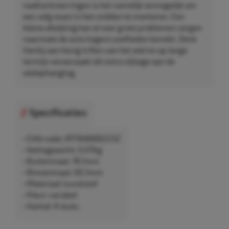
naafcentreerringen is het namelijk onmogelijk om
een velg exact in het midden te monteren. Een
kleine afwijking kan al voor grote problemen zorgen
naarmate de auto hogere snelheden bereikt. Denk
hierbij aan hevig trillen van het wiel en op lange
termijn veroorzaakt dit extra slijtage aan de
wielophanging.
Specificaties
• EAN-code: 8711646662232
• Nettogewicht: 0,07kg
• Buitenmaat: 74,1mm
• Binnenmaat: 60,1mm
• Materiaal: kunststof
• Kleur: variabel
• Aantal: 4 stuks