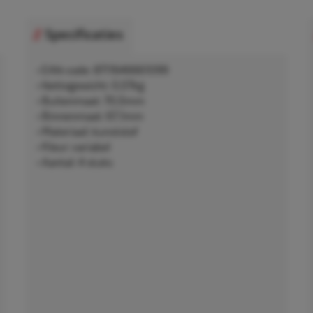
Specificaties
• EAN-code: 8711646661099
• Nettogewicht: 0,07kg
• Buitenmaat: 70,0mm
• Binnenmaat: 67,1mm
• Materiaal: kunststof
• Kleur: variabel
• Aantal: 4 stuks