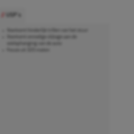
USP's
Voorkomt hinderlijk trillen van het stuur
Voorkomt onnodige slijtage aan de
wielophanging van de auto
Keuze uit 320 maten