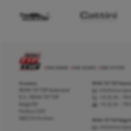
Postadres
REMA TIP TOP Nederla
REMA TIP TOP Nederland
info@rema-tipto
B.V. / REMA TIP TOP
+31 (0) 26 – 750
België BV
+31 (0) 26 – 750
Postbus 5312
6802 EH Arnhem
REMA TIP TOP België
info@rema-tipto