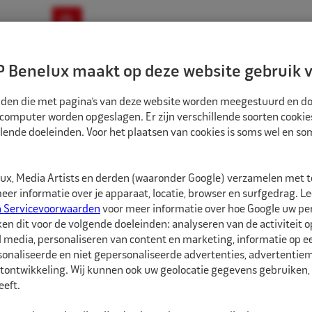
ownloads
Nieuws
Merken
Contact
 Benelux maakt op deze website gebruik v
ndbouw-OTR-EM
Motorfiets
E-Bike
tanden die met pagina’s van deze website worden meegestuurd en d
 computer worden opgeslagen. Er zijn verschillende soorten cookie
lende doeleinden. Voor het plaatsen van cookies is soms wel en s
TREERRINGEN
ECO NAAF CENTREERRINGEN 70,0MM-67,1MM 4ST
CR700671
x, Media Artists en derden (waaronder Google) verzamelen met 
Eco Naaf centree
er informatie over je apparaat, locatie, browser en surfgedrag. L
n Servicevoorwaarden
voor meer informatie over hoe Google uw p
ken dit voor de volgende doeleinden: analyseren van de activiteit o
Eco Naaf centreerringe
l media, personaliseren van content en marketing, informatie op 
onaliseerde en niet gepersonaliseerde advertenties, advertentieme
Vrijwel alle velgen die 
tontwikkeling. Wij kunnen ook uw geolocatie gegevens gebruiken, 
autofabrikant zijn gep
eft.
dan de naaf van de au