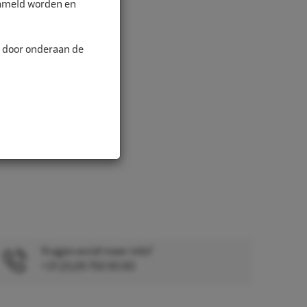
zameld worden en
n door onderaan de
Vragen en/of meer info?
+31 (0)26 750 83 83