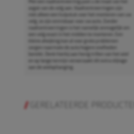
Met een naafcentreerring past u de maat van het
asgat van de velg aan. Naafcentreerringen zijn
niet alleen een hulpstuk voor het monteren van uw
velg, ze zijn onmisbaar voor uw auto. Zonder
naafcentreerringen is het namelijk onmogelijk om
een velg exact in het midden te monteren. Een
kleine afwijking kan al voor grote problemen
zorgen naarmate de auto hogere snelheden
bereikt. Denk hierbij aan hevig trillen van het wiel
en op lange termijn veroorzaakt dit extra slijtage
aan de wielophanging.
GERELATEERDE PRODUCT