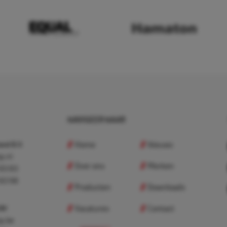
NAVIGEER NAAR
Home
Nieuws
nd B.V.
p.nl
Over ons
Merken
 83 83
 83 98
Producten
Downloads
Vacatures
Contact
 BV
p.be