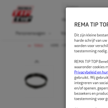
Home
Over ons
D
REMA TIP TOP
Personenwagen
Vrachtwagen
La
Dit zijn kleine bes
harde schrijf van uw
HOME
PERSONENWAGEN
worden voor verschil
NAAFCEN
TERUG
toestemming nodig.
Prev
REMA TIP TOP Benelu
waaronder cookies me
Privacybeleid en hu
gebruikt. Wij gebrui
integreren van socia
en/of openen, gepers
bezoekers en produc
toestemming voor ge