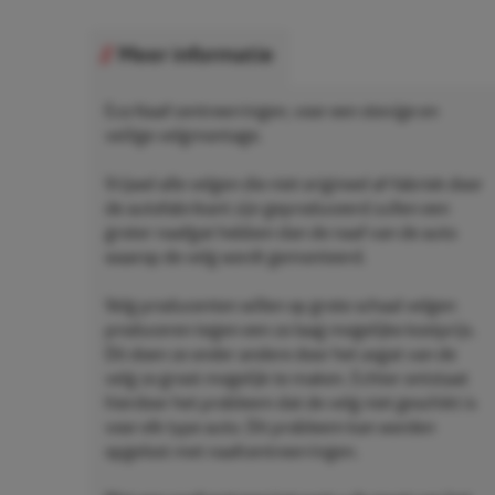
Meer informatie
Eco Naaf centreerringen, voor een stevige en
veilige velgmontage.
Vrijwel alle velgen die niet origineel af-fabriek door
de autofabrikant zijn geproduceerd zullen een
groter naafgat hebben dan de naaf van de auto
waarop de velg wordt gemonteerd.
Velg producenten willen op grote schaal velgen
produceren tegen een zo laag mogelijke kostprijs.
Dit doen ze onder andere door het asgat van de
velg zo groot mogelijk te maken. Echter ontstaat
hierdoor het probleem dat de velg niet geschikt is
voor elk type auto. Dit probleem kan worden
opgelost met naafcentreerringen.