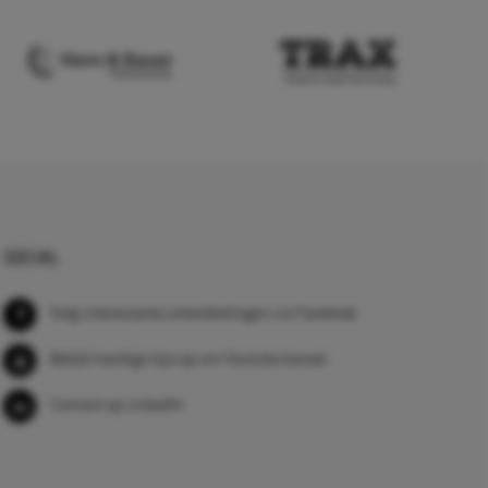
SOCIAL
Volg interessante ontwikkelingen via Facebook
Bekijk handige tips op ons Youtube kanaal
Connect op LinkedIn