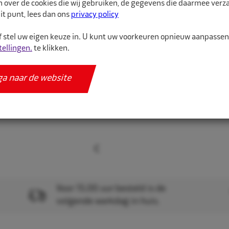
n over de cookies die wij gebruiken, de gegevens die daarmee ver
it punt, lees dan ons
privacy policy
Velg p...
 stel uw eigen keuze in. U kunt uw voorkeuren opnieuw aanpasse
tellingen.
te klikken.
Meer informatie
Specificaties
ga naar de website
Voor 15.00 uur besteld is de
volgende werkdag in huis.