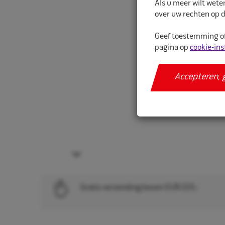
Als u meer wilt wete
over uw rechten op d
Geef toestemming of
pagina op
cookie-ins
Accepteren, 
Next
Gratis verzending boven EUR 225,-