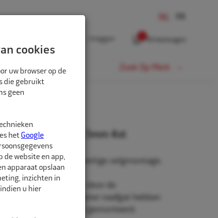
0
Inloggen
Winkelwagen
an cookies
Fiets
Zoek Op Merk
oor uw browser op de
s die gebruikt
oms geen
technieken
rringen 70,0mm-67,1mm 4st
ees het
Google
ersoonsgegevens
p de website en app,
n, voor een stevige en veilige velgmontage.
een apparaat opslaan
ting, inzichten in
niet origineel af-fabriek door de
indien u hier
roduceerd zullen een groter naafgat hebben
to waarop de velg wordt gemonteerd.