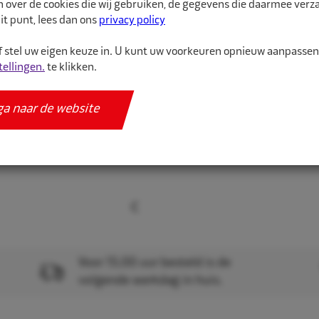
n over de cookies die wij gebruiken, de gegevens die daarmee ver
it punt, lees dan ons
privacy policy
Velg p...
 stel uw eigen keuze in. U kunt uw voorkeuren opnieuw aanpasse
tellingen.
te klikken.
Meer informatie
Specificaties
ga naar de website
Voor 15.00 uur besteld is de
volgende werkdag in huis.