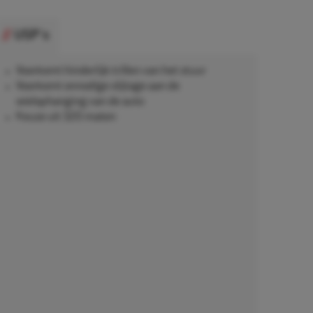
USP's
Voorkomt hinderlijk trillen van het stuur
Voorkomt onnodige slijtage aan de
wielophanging van de auto
Keuze uit 320 maten