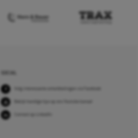
SOCIAL
Volg interessante ontwikkelingen via Facebook
Bekijk handige tips op ons Youtube kanaal
Connect op LinkedIn