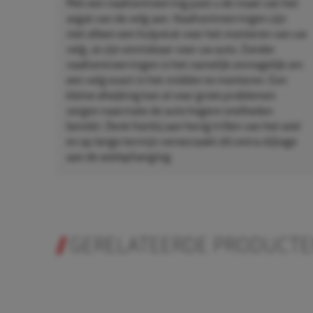
Met een naafcentreerring past u de maat van het
asgat van de velg aan. Naafcentreerringen zijn
niet alleen een hulpstuk voor het monteren van uw
velg, ze zijn onmisbaar voor uw auto. Zonder
naafcentreerringen is het namelijk onmogelijk om
een velg exact in het midden te monteren. Een
kleine afwijking kan al voor grote problemen
zorgen naarmate de auto hogere snelheden
bereikt. Denk hierbij aan hevig trillen van het wiel
en op lange termijn veroorzaakt dit extra slijtage
aan de wielophanging.
GERELATEERDE PRODUCT