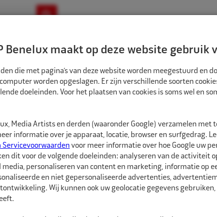
ownloads
Nieuws
Merken
Contact
 Benelux maakt op deze website gebruik v
ndbouw-OTR-EM
Motorfiets
E-Bike
tanden die met pagina’s van deze website worden meegestuurd en d
 computer worden opgeslagen. Er zijn verschillende soorten cookie
lende doeleinden. Voor het plaatsen van cookies is soms wel en s
TREERRINGEN
ECO NAAF CENTREERRINGEN 64,0MM-58,6MM 4ST
CR640586
x, Media Artists en derden (waaronder Google) verzamelen met 
Eco Naaf centree
er informatie over je apparaat, locatie, browser en surfgedrag. L
n Servicevoorwaarden
voor meer informatie over hoe Google uw p
ken dit voor de volgende doeleinden: analyseren van de activiteit o
Eco Naaf centreerringe
l media, personaliseren van content en marketing, informatie op 
onaliseerde en niet gepersonaliseerde advertenties, advertentieme
Vrijwel alle velgen die 
tontwikkeling. Wij kunnen ook uw geolocatie gegevens gebruiken, 
autofabrikant zijn gep
eft.
dan de naaf van de au