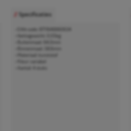
Specificaties
• EAN-code: 8711646660634
• Nettogewicht: 0,05kg
• Buitenmaat: 64,0mm
• Binnenmaat: 58,6mm
• Materiaal: kunststof
• Kleur: variabel
• Aantal: 4 stuks