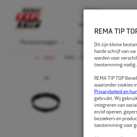
Home
Over ons
D
REMA TIP TOP
Personenwagen
Vrachtwagen
La
Dit zijn kleine bes
harde schrijf van uw
HOME
PERSONENWAGEN
worden voor verschil
NAAFCEN
TERUG
toestemming nodig.
Prev
REMA TIP TOP Benelu
waaronder cookies me
Privacybeleid en hu
gebruikt. Wij gebrui
integreren van socia
en/of openen, gepers
bezoekers en produc
toestemming voor ge