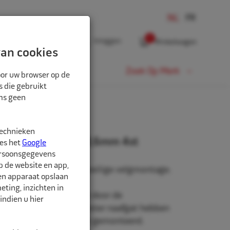
0
Inloggen
Winkelwagen
an cookies
Fiets
Zoek Op Merk
oor uw browser op de
s die gebruikt
oms geen
technieken
rringen 64,0mm-58,6mm 4st
ees het
Google
ersoonsgegevens
p de website en app,
n, voor een stevige en veilige velgmontage.
een apparaat opslaan
ting, inzichten in
niet origineel af-fabriek door de
indien u hier
roduceerd zullen een groter naafgat hebben
to waarop de velg wordt gemonteerd.