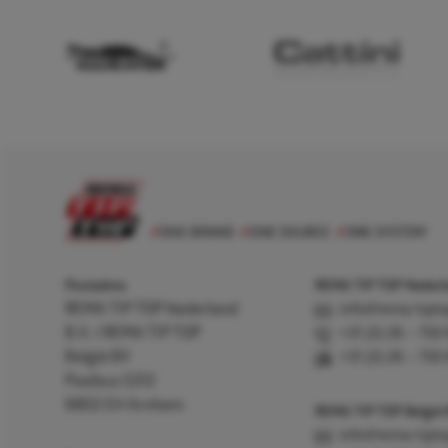
Postadres
REMA TIP TOP Nederla
REMA TIP TOP Nederland
info@rema-tipto
B.V. / REMA TIP TOP
+31 (0) 26 – 750
België BV
+31 (0) 26 – 750
Postbus 5312
6802 EH Arnhem
REMA TIP TOP België
info@rema-tipto