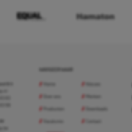
NAVIGEER NAAR
Home
Nieuws
nd B.V.
p.nl
Over ons
Merken
 83 83
 83 98
Producten
Downloads
Vacatures
Contact
 BV
p.be