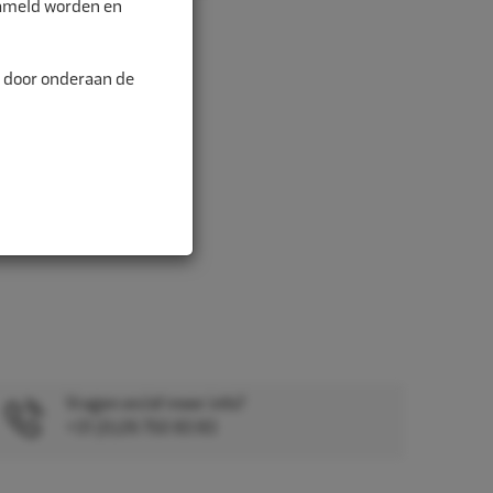
zameld worden en
n door onderaan de
Vragen en/of meer info?
+31 (0)26 750 83 83