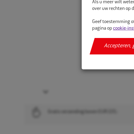
Als u meer wilt wete
over uw rechten op d
Geef toestemming of
pagina op
cookie-ins
Accepteren, 
Next
Gratis verzending boven EUR 225,-