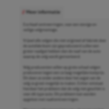
Meer informatie
Eco Naaf centreerringen, voor een stevige en
veilige velgmontage.
Vrijwel alle velgen die niet origineel af-fabriek door
de autofabrikant zijn geproduceerd zullen een
groter naafgat hebben dan de naaf van de auto
waarop de velg wordt gemonteerd.
Velg producenten willen op grote schaal velgen
produceren tegen een zo laag mogelijke kostprijs.
Dit doen ze onder andere door het asgat van de
velg zo groot mogelijk te maken. Echter ontstaat
hierdoor het probleem dat de velg niet geschikt is
voor elk type auto. Dit probleem kan worden
opgelost met naafcentreerringen.