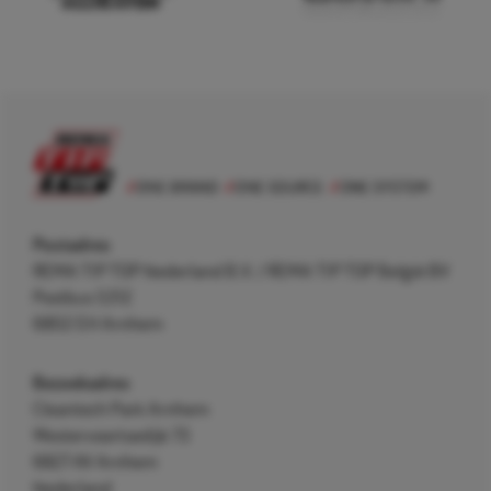
Postadres
REMA TIP TOP Nederland B.V. / REMA TIP TOP België BV
Postbus 5312
6802 EH Arnhem
Bezoekadres
Cleantech Park Arnhem
Westervoortsedijk 73
6827 AV Arnhem
Nederland