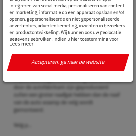
integreren van social media, personaliseren van content
en marketing, informatie op een apparaat opslaan en/of
openen, gepersonaliseerde en niet gepersonaliseerde
CR634571
advertenties, advertentiemeting, inzichten in bezoekers
en productontwikkeling. Wij kunnen ook uw geolocatie
Eco Naaf centreerringen 63,4mm-
gegevens gebruiken, indien u hier toestemming voor
57,1mm 4st
Lees meer
geeft.
Eco Naaf centreerringen, voor een stevige en
Als u meer wilt weten over de cookies die wij gebruiken,
Accepteren, ga naar de website
veilige velgmontage.
de gegevens die daarmee verzameld worden en over uw
rechten op dit punt, lees dan ons
privacy policy
Vrijwel alle velgen die niet origineel af-fabriek
Geef toestemming of stel uw eigen keuze in. U kunt uw
door de autofabrikant zijn geproduceerd
voorkeuren opnieuw aanpassen door onderaan de
zullen een groter naafgat hebben dan de naaf
pagina op
cookie-instellingen.
te klikken.
van de auto waarop de velg wordt
gemonteerd.
Velg p...