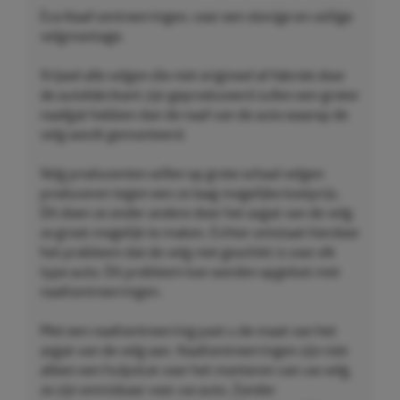
Eco Naaf centreerringen, voor een stevige en veilige
velgmontage.
Vrijwel alle velgen die niet origineel af-fabriek door
de autofabrikant zijn geproduceerd zullen een groter
naafgat hebben dan de naaf van de auto waarop de
velg wordt gemonteerd.
Velg producenten willen op grote schaal velgen
produceren tegen een zo laag mogelijke kostprijs.
Dit doen ze onder andere door het asgat van de velg
zo groot mogelijk te maken. Echter ontstaat hierdoor
het probleem dat de velg niet geschikt is voor elk
type auto. Dit probleem kan worden opgelost met
naafcentreerringen.
Met een naafcentreerring past u de maat van het
asgat van de velg aan. Naafcentreerringen zijn niet
alleen een hulpstuk voor het monteren van uw velg,
ze zijn onmisbaar voor uw auto. Zonder