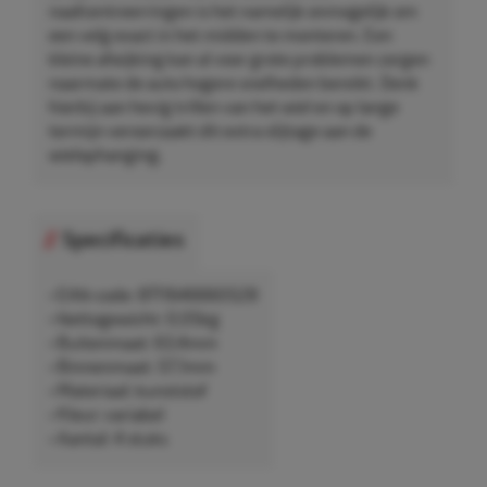
naafcentreerringen is het namelijk onmogelijk om
een velg exact in het midden te monteren. Een
kleine afwijking kan al voor grote problemen zorgen
naarmate de auto hogere snelheden bereikt. Denk
hierbij aan hevig trillen van het wiel en op lange
termijn veroorzaakt dit extra slijtage aan de
wielophanging.
Specificaties
• EAN-code: 8711646660528
• Nettogewicht: 0,05kg
• Buitenmaat: 63,4mm
• Binnenmaat: 57,1mm
• Materiaal: kunststof
• Kleur: variabel
• Aantal: 4 stuks