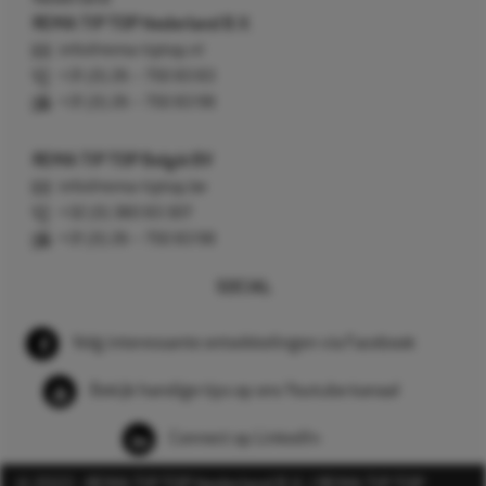
REMA TIP TOP Nederland B.V.
info@rema-tiptop.nl
+31 (0) 26 – 750 83 83
+31 (0) 26 – 750 83 98
REMA TIP TOP België BV
info@rema-tiptop.be
+32 (0) 380 83 307
+31 (0) 26 – 750 83 98
SOCIAL
Volg interessante ontwikkelingen via Facebook
Bekijk handige tips op ons Youtube kanaal
Connect op LinkedIn