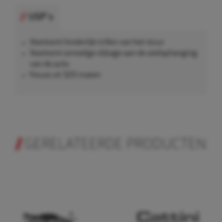
USP's
Voorkomt hinderlijk trillen van het stuur
Voorkomt onnodige slijtage aan de wielophanging
van de auto
Keuze uit 320 maten
GERELATEERDE PRODUCTEN