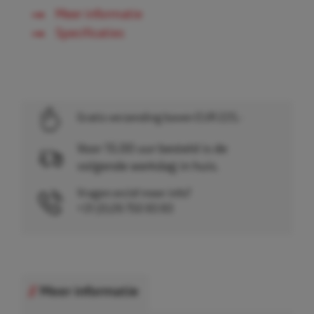
Meer informatie
Specificaties
Gratis verzending boven EUR 225,-
Voor 15.00 uur besteld is de
volgende werkdag in huis.
Vragen en/of meer info?
+31 (0)26 750 83 83
Meer informatie