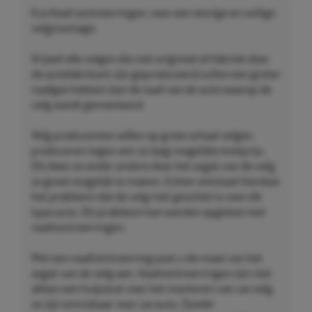
Eco Naaf centreerringen, voor een stevige en veilige
velgmontage.
Vrijwel alle velgen die niet origineel af-fabriek door
de autofabrikant zijn geproduceerd zullen een groter
naafgat hebben dan de naaf van de auto waarop de
velg wordt gemonteerd.
Velg producenten willen op grote schaal velgen
produceren tegen een zo laag mogelijke kostprijs.
Dit doen ze onder andere door het asgat van de velg
zo groot mogelijk te maken. Echter ontstaat hierdoor
het probleem dat de velg niet geschikt is voor elk
type auto. Dit probleem kan worden opgelost met
naafcentreerringen.
Met een naafcentreerring past u de maat van het
asgat van de velg aan. Naafcentreerringen zijn niet
alleen een hulpstuk voor het monteren van uw velg,
ze zijn onmisbaar voor uw auto. Zonder