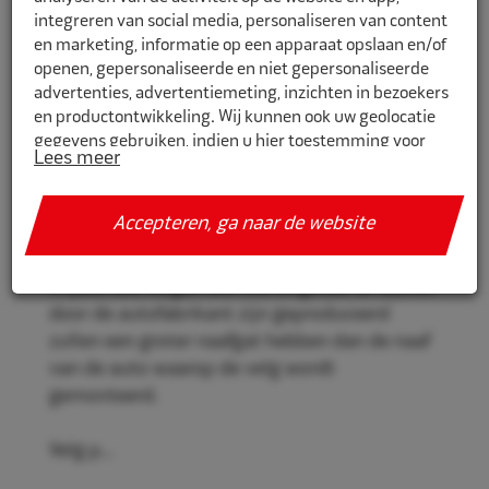
integreren van social media, personaliseren van content
en marketing, informatie op een apparaat opslaan en/of
openen, gepersonaliseerde en niet gepersonaliseerde
CR634561
advertenties, advertentiemeting, inzichten in bezoekers
en productontwikkeling. Wij kunnen ook uw geolocatie
Eco Naaf centreerringen 63,4mm-
gegevens gebruiken, indien u hier toestemming voor
56,1mm 4st
Lees meer
geeft.
Eco Naaf centreerringen, voor een stevige en
Als u meer wilt weten over de cookies die wij gebruiken,
Accepteren, ga naar de website
veilige velgmontage.
de gegevens die daarmee verzameld worden en over uw
rechten op dit punt, lees dan ons
privacy policy
Vrijwel alle velgen die niet origineel af-fabriek
Geef toestemming of stel uw eigen keuze in. U kunt uw
door de autofabrikant zijn geproduceerd
voorkeuren opnieuw aanpassen door onderaan de
zullen een groter naafgat hebben dan de naaf
pagina op
cookie-instellingen.
te klikken.
van de auto waarop de velg wordt
gemonteerd.
Velg p...