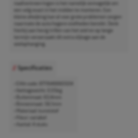
naafcentreerringen is het namelijk onmogelijk om
een velg exact in het midden te monteren. Een
kleine afwijking kan al voor grote problemen zorgen
naarmate de auto hogere snelheden bereikt. Denk
hierbij aan hevig trillen van het wiel en op lange
termijn veroorzaakt dit extra slijtage aan de
wielophanging.
Specificaties
• EAN-code: 8711646660504
• Nettogewicht: 0,05kg
• Buitenmaat: 63,4mm
• Binnenmaat: 56,1mm
• Materiaal: kunststof
• Kleur: variabel
• Aantal: 4 stuks