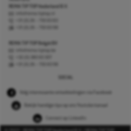
REMA TIP TOP Nederland B.V.
info@rema-tiptop.nl
+31 (0) 26 – 750 83 83
+31 (0) 26 – 750 83 98
REMA TIP TOP België BV
info@rema-tiptop.be
+32 (0) 380 83 307
+31 (0) 26 – 750 83 98
SOCIAL
Volg interessante ontwikkelingen via Facebook
Bekijk handige tips op ons Youtube kanaal
Connect op LinkedIn