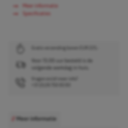
Meer informatie
Specificaties
Gratis verzending boven EUR 225,-
Voor 15.00 uur besteld is de
volgende werkdag in huis.
Vragen en/of meer info?
+31 (0)26 750 83 83
Meer informatie