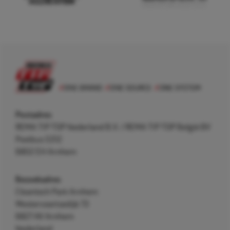
Postadres
REMA TIP TOP Nederland B.V. / REMA TIP TOP België BV
Postbus 5312
6802 EH Arnhem
Bezoekadres
Cleantech Park Arnhem
Westervoortsedijk 73
6827 AV Arnhem
Nederland