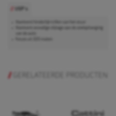
USP's
Voorkomt hinderlijk trillen van het stuur
Voorkomt onnodige slijtage aan de wielophanging
van de auto
Keuze uit 320 maten
GERELATEERDE PRODUCTEN