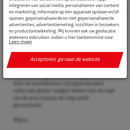
integreren van social media, personaliseren van content
en marketing, informatie op een apparaat opslaan en/of
openen, gepersonaliseerde en niet gepersonaliseerde
CR634541
advertenties, advertentiemeting, inzichten in bezoekers
en productontwikkeling. Wij kunnen ook uw geolocatie
Eco Naaf centreerringen 63,4mm-
gegevens gebruiken, indien u hier toestemming voor
54,1mm 4st
Lees meer
geeft.
Eco Naaf centreerringen, voor een stevige en
Als u meer wilt weten over de cookies die wij gebruiken,
Accepteren, ga naar de website
veilige velgmontage.
de gegevens die daarmee verzameld worden en over uw
rechten op dit punt, lees dan ons
privacy policy
Vrijwel alle velgen die niet origineel af-fabriek
Geef toestemming of stel uw eigen keuze in. U kunt uw
door de autofabrikant zijn geproduceerd
voorkeuren opnieuw aanpassen door onderaan de
zullen een groter naafgat hebben dan de naaf
pagina op
cookie-instellingen.
te klikken.
van de auto waarop de velg wordt
gemonteerd.
Velg p...