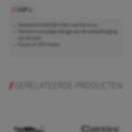
USP's
Voorkomt hinderlijk trillen van het stuur
Voorkomt onnodige slijtage aan de wielophanging
van de auto
Keuze uit 320 maten
GERELATEERDE PRODUCTEN