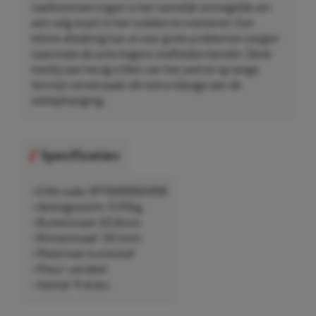
naafcentreerringen is het namelijk onmogelijk om
een velg exact in het midden te monteren. Een
kleine afwijking kan al voor grote problemen zorgen
naarmate de auto hogere snelheden bereikt. Denk
hierbij aan hevig trillen van het wiel en op lange
termijn veroorzaakt dit extra slijtage aan de
wielophanging.
Specificaties
• EAN-code: 8711646660498
• Nettogewicht: 0,05kg
• Buitenmaat: 63,4mm
• Binnenmaat: 54,1mm
• Materiaal: kunststof
• Kleur: variabel
• Aantal: 4 stuks