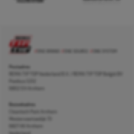
Postadres
REMA TIP TOP Nederland B.V. / REMA TIP TOP België BV
Postbus 5312
6802 EH Arnhem
Bezoekadres
Cleantech Park Arnhem
Westervoortsedijk 73
6827 AV Arnhem
Nederland