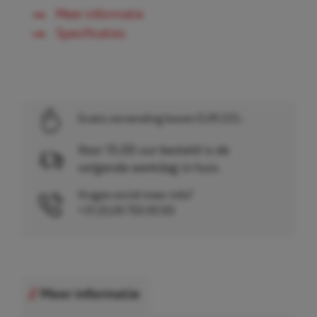
Meer informatie
Specificaties
Gratis verzending boven EUR 225,-
Voor 15.00 uur besteld is de
volgende werkdag in huis.
Vragen en/of meer info?
+31 (0)26 750 83 83
Meer informatie