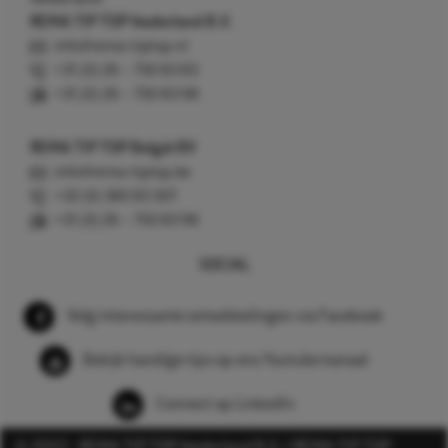
REMA TIP TOP Nederland B.V.
info@rema-tiptop.nl
+31 (0) 26 – 750 83 83
+31 (0) 26 – 750 83 98
REMA TIP TOP België BV
info@rema-tiptop.be
+32 (0) 380 83 307
+31 (0) 26 – 750 83 98
SOCIAL
Volg interessante ontwikkelingen via Facebook
Bekijk handige tips op ons Youtube kanaal
Connect op LinkedIn