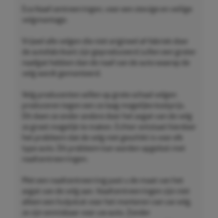
Eco Naaf centreerringen, voor een stevige en veilige
velgmontage.
Vrijwel alle velgen die niet origineel af-fabriek door
de autofabrikant zijn geproduceerd zullen een groter
naafgat hebben dan de naaf van de auto waarop de
velg wordt gemonteerd.
Velg producenten willen op grote schaal velgen
produceren tegen een zo laag mogelijke kostprijs.
Dit doen ze onder andere door het asgat van de velg
zo groot mogelijk te maken. Echter ontstaat hierdoor
het probleem dat de velg niet geschikt is voor elk
type auto. Dit probleem kan worden opgelost met
naafcentreerringen.
Met een naafcentreerring past u de maat van het
asgat van de velg aan. Naafcentreerringen zijn niet
alleen een hulpstuk voor het monteren van uw velg,
ze zijn onmisbaar voor uw auto. Zonder