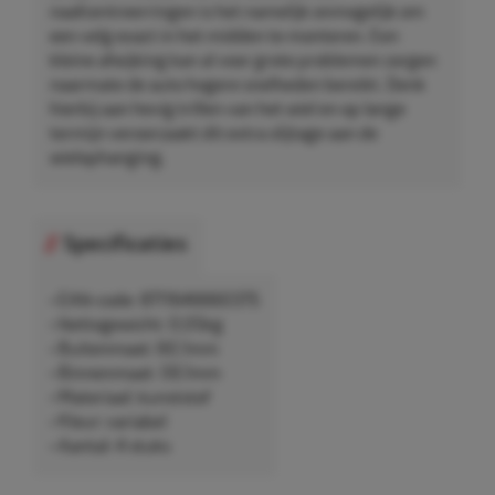
naafcentreerringen is het namelijk onmogelijk om
een velg exact in het midden te monteren. Een
kleine afwijking kan al voor grote problemen zorgen
naarmate de auto hogere snelheden bereikt. Denk
hierbij aan hevig trillen van het wiel en op lange
termijn veroorzaakt dit extra slijtage aan de
wielophanging.
Specificaties
• EAN-code: 8711646660375
• Nettogewicht: 0,05kg
• Buitenmaat: 60,1mm
• Binnenmaat: 59,1mm
• Materiaal: kunststof
• Kleur: variabel
• Aantal: 4 stuks