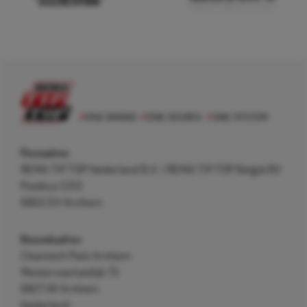
Postadres
REMA TIP TOP Nederland B.V. / REMA TIP TOP België BV
Postbus 5312
6802 EH Arnhem
Bezoekadres
Cleantech Park Arnhem
Westervoortsedijk 73
6827 AV Arnhem
Nederland