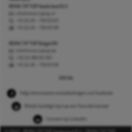
REMA TIP TOP Nederland B.V.
info@rema-tiptop.nl
+31 (0) 26 – 750 83 83
+31 (0) 26 – 750 83 98
REMA TIP TOP België BV
info@rema-tiptop.be
+32 (0) 380 83 307
+31 (0) 26 – 750 83 98
SOCIAL
Volg interessante ontwikkelingen via Facebook
Bekijk handige tips op ons Youtube kanaal
Connect op LinkedIn