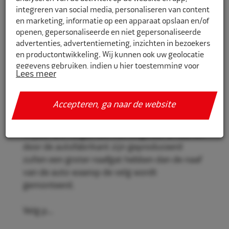
integreren van social media, personaliseren van content
en marketing, informatie op een apparaat opslaan en/of
openen, gepersonaliseerde en niet gepersonaliseerde
CR601591
advertenties, advertentiemeting, inzichten in bezoekers
en productontwikkeling. Wij kunnen ook uw geolocatie
Eco Naaf centreerringen 60,1mm-
gegevens gebruiken, indien u hier toestemming voor
59,1mm 4st
Lees meer
geeft.
Eco Naaf centreerringen, voor een stevige en
Als u meer wilt weten over de cookies die wij gebruiken,
Accepteren, ga naar de website
veilige velgmontage.
de gegevens die daarmee verzameld worden en over uw
rechten op dit punt, lees dan ons
privacy policy
Vrijwel alle velgen die niet origineel af-fabriek
Geef toestemming of stel uw eigen keuze in. U kunt uw
door de autofabrikant zijn geproduceerd
voorkeuren opnieuw aanpassen door onderaan de
zullen een groter naafgat hebben dan de naaf
pagina op
cookie-instellingen.
te klikken.
van de auto waarop de velg wordt
gemonteerd.
Velg p...