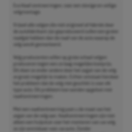
Eco Naaf centreerringen, voor een stevige en veilige
velgmontage.
Vrijwel alle velgen die niet origineel af-fabriek door
de autofabrikant zijn geproduceerd zullen een groter
naafgat hebben dan de naaf van de auto waarop de
velg wordt gemonteerd.
Velg producenten willen op grote schaal velgen
produceren tegen een zo laag mogelijke kostprijs.
Dit doen ze onder andere door het asgat van de velg
zo groot mogelijk te maken. Echter ontstaat hierdoor
het probleem dat de velg niet geschikt is voor elk
type auto. Dit probleem kan worden opgelost met
naafcentreerringen.
Met een naafcentreerring past u de maat van het
asgat van de velg aan. Naafcentreerringen zijn niet
alleen een hulpstuk voor het monteren van uw velg,
ze zijn onmisbaar voor uw auto. Zonder