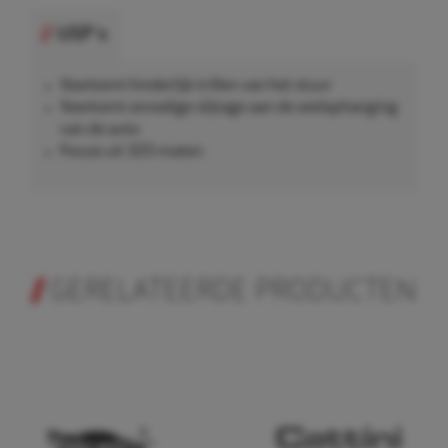
USP's
Voorkomt hinderlijk trillen van het stuur
Voorkomt onnodige slijtage aan de wielophanging
van de auto
Keuze uit 320 maten
GERELATEERDE PRODUCTEN