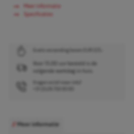
Meer informatie
Specificaties
Gratis verzending boven EUR 225,-
Voor 15.00 uur besteld is de
volgende werkdag in huis.
Vragen en/of meer info?
+31 (0)26 750 83 83
Meer informatie