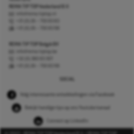
REMA TIP TOP Nederland B.V.
info@rema-tiptop.nl
+31 (0) 26 – 750 83 83
+31 (0) 26 – 750 83 98
REMA TIP TOP België BV
info@rema-tiptop.be
+32 (0) 380 83 307
+31 (0) 26 – 750 83 98
SOCIAL
Volg interessante ontwikkelingen via Facebook
Bekijk handige tips op ons Youtube kanaal
Connect op LinkedIn