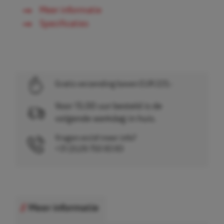
Meer informatie
Specificaties
Gratis verzending boven EUR 225,-
Voor 15.00 uur besteld is de
volgende werkdag in huis.
Vragen en/of meer info?
+31 (0)26 750 83 83
Meer informatie