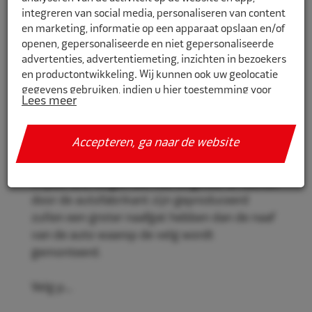
integreren van social media, personaliseren van content
en marketing, informatie op een apparaat opslaan en/of
openen, gepersonaliseerde en niet gepersonaliseerde
CR601541
advertenties, advertentiemeting, inzichten in bezoekers
en productontwikkeling. Wij kunnen ook uw geolocatie
Eco Naaf centreerringen 60,1mm-
gegevens gebruiken, indien u hier toestemming voor
54,1mm 4st
Lees meer
geeft.
Eco Naaf centreerringen, voor een stevige en
Als u meer wilt weten over de cookies die wij gebruiken,
Accepteren, ga naar de website
veilige velgmontage.
de gegevens die daarmee verzameld worden en over uw
rechten op dit punt, lees dan ons
privacy policy
Vrijwel alle velgen die niet origineel af-fabriek
Geef toestemming of stel uw eigen keuze in. U kunt uw
door de autofabrikant zijn geproduceerd
voorkeuren opnieuw aanpassen door onderaan de
zullen een groter naafgat hebben dan de naaf
pagina op
cookie-instellingen.
te klikken.
van de auto waarop de velg wordt
gemonteerd.
Velg p...