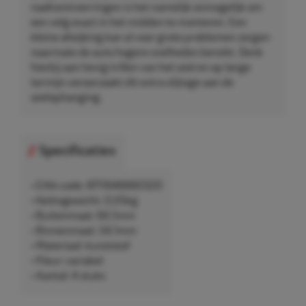
naafcentreerringen is het namelijk onmogelijk om
een velg exact in het midden te monteren. Een
kleine afwijking kan al voor grote problemen zorgen
naarmate de auto hogere snelheden bereikt. Denk
hierbij aan hevig trillen van het wiel en op lange
termijn veroorzaakt dit extra slijtage aan de
wielophanging.
Specificaties
• EAN-code: 8711646660320
• Nettogewicht: 0,05kg
• Buitenmaat: 60,1mm
• Binnenmaat: 54,1mm
• Materiaal: kunststof
• Kleur: variabel
• Aantal: 4 stuks