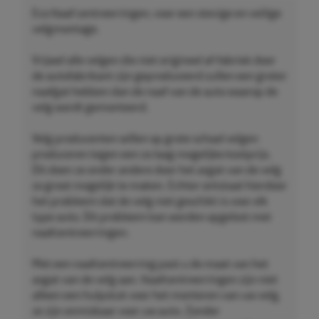
Eco Naaf centreerringen, voor een stevige en veilige
velgmontage.
Vrijwel alle velgen die niet origineel af-fabriek door
de autofabrikant zijn geproduceerd zullen een groter
naafgat hebben dan de naaf van de auto waarop de
velg wordt gemonteerd.
Velg producenten willen op grote schaal velgen
produceren tegen een zo laag mogelijke kostprijs.
Dit doen ze onder andere door het asgat van de velg
zo groot mogelijk te maken. Echter ontstaat hierdoor
het probleem dat de velg niet geschikt is voor elk
type auto. Dit probleem kan worden opgelost met
naafcentreerringen.
Met een naafcentreerring past u de maat van het
asgat van de velg aan. Naafcentreerringen zijn niet
alleen een hulpstuk voor het monteren van uw velg,
ze zijn onmisbaar voor uw auto. Zonder