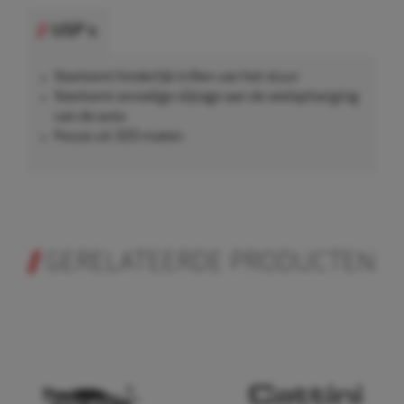
USP's
Voorkomt hinderlijk trillen van het stuur
Voorkomt onnodige slijtage aan de wielophanging
van de auto
Keuze uit 320 maten
GERELATEERDE PRODUCTEN