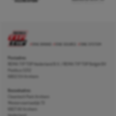
Postadres
REMA TIP TOP Nederland B.V. / REMA TIP TOP België BV
Postbus 5312
6802 EH Arnhem
Bezoekadres
Cleantech Park Arnhem
Westervoortsedijk 73
6827 AV Arnhem
Nederland