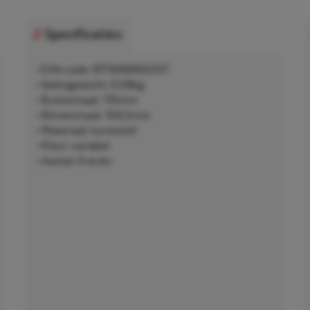
Specificaties
• EAN-code: 8711646660207
• Nettogewicht: 0,08kg
• Buitenmaat: 110mm
• Binnenmaat: 104,5mm
• Materiaal: kunststof
• Kleur: variabel
• Aantal: 4 stuks