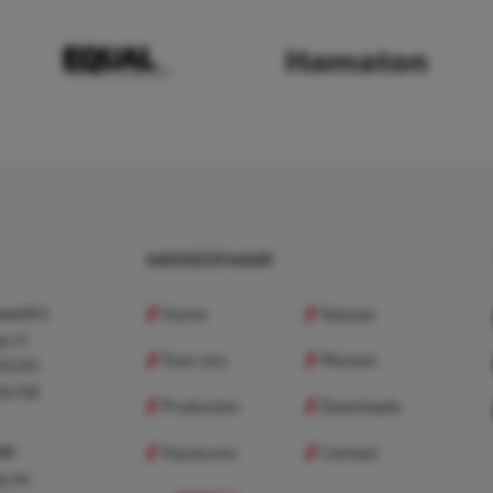
NAVIGEER NAAR
Home
Nieuws
nd B.V.
p.nl
Over ons
Merken
 83 83
 83 98
Producten
Downloads
Vacatures
Contact
 BV
p.be