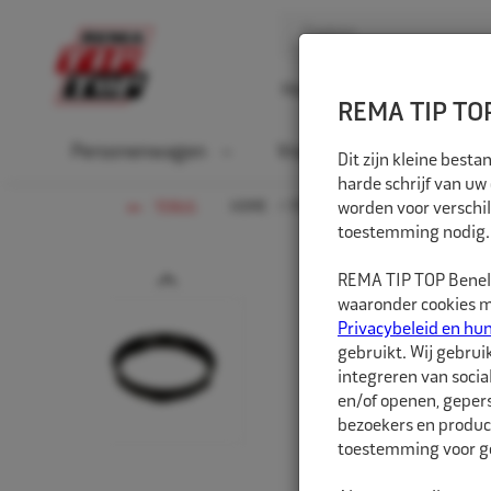
Home
Over ons
D
REMA TIP TOP
Personenwagen
Vrachtwagen
La
Dit zijn kleine bes
harde schrijf van uw
HOME
PERSONENWAGEN
worden voor verschil
NAAFCEN
TERUG
toestemming nodig.
Prev
REMA TIP TOP Benelu
waaronder cookies me
Privacybeleid en hu
gebruikt. Wij gebrui
integreren van socia
en/of openen, gepers
bezoekers en produc
toestemming voor ge