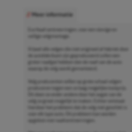
Meer informatie
Eco Naaf centreerringen, voor een stevige en
veilige velgmontage.
Vrijwel alle velgen die niet origineel af-fabriek door
de autofabrikant zijn geproduceerd zullen een
groter naafgat hebben dan de naaf van de auto
waarop de velg wordt gemonteerd.
Velg producenten willen op grote schaal velgen
produceren tegen een zo laag mogelijke kostprijs.
Dit doen ze onder andere door het asgat van de
velg zo groot mogelijk te maken. Echter ontstaat
hierdoor het probleem dat de velg niet geschikt is
voor elk type auto. Dit probleem kan worden
opgelost met naafcentreerringen.