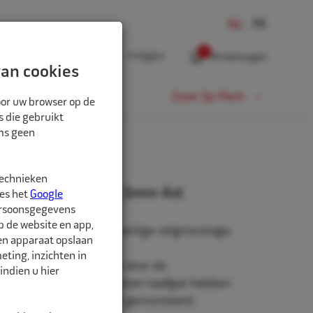
0
Inloggen
Winkelwagen
an cookies
Fiets
Zoek Op Merk
oor uw browser op de
s die gebruikt
oms geen
technieken
rringen 110mm-104,5mm 4st
ees het
Google
ersoonsgegevens
p de website en app,
n, voor een stevige en veilige velgmontage.
een apparaat opslaan
ting, inzichten in
niet origineel af-fabriek door de
indien u hier
roduceerd zullen een groter naafgat hebben
to waarop de velg wordt gemonteerd.