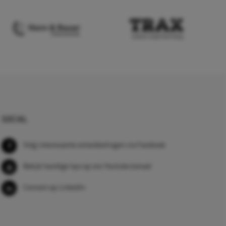
SOCIAL
Volg interessante ontwikkelingen via Facebook
Bekijk handige tips op ons Youtube kanaal
Connect op LinkedIn