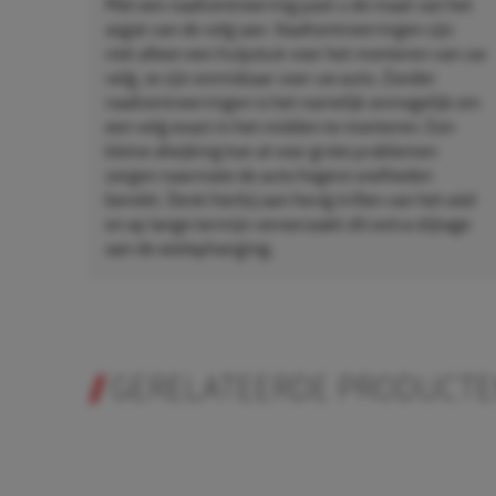
Met een naafcentreerring past u de maat van het
asgat van de velg aan. Naafcentreerringen zijn
niet alleen een hulpstuk voor het monteren van uw
velg, ze zijn onmisbaar voor uw auto. Zonder
naafcentreerringen is het namelijk onmogelijk om
een velg exact in het midden te monteren. Een
kleine afwijking kan al voor grote problemen
zorgen naarmate de auto hogere snelheden
bereikt. Denk hierbij aan hevig trillen van het wiel
en op lange termijn veroorzaakt dit extra slijtage
aan de wielophanging.
GERELATEERDE PRODUCT