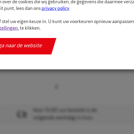
n over de cookies die wij gebruiken, de gegevens die daarmee ver
it punt, lees dan ons
privacy policy
Velg p...
 stel uw eigen keuze in. U kunt uw voorkeuren opnieuw aanpasse
tellingen.
te klikken.
Meer informatie
Specificaties
ga naar de website
Voor 15.00 uur besteld is de
volgende werkdag in huis.