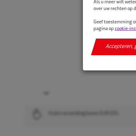
Als u meer wilt wete
over uw rechten op d
Geef toestemming of
pagina op
cookie-ins
Accepteren, 
Next
Gratis verzending boven EUR 225,-