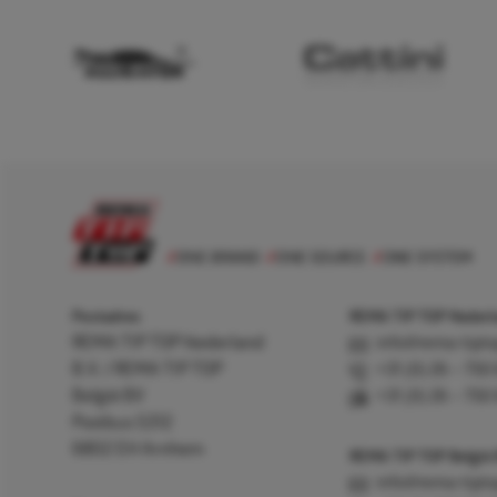
Postadres
REMA TIP TOP Nederla
REMA TIP TOP Nederland
info@rema-tipto
B.V. / REMA TIP TOP
+31 (0) 26 – 750
België BV
+31 (0) 26 – 750
Postbus 5312
6802 EH Arnhem
REMA TIP TOP België
info@rema-tipto