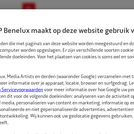
ownloads
Nieuws
Merken
Contact
 Benelux maakt op deze website gebruik v
ndbouw-OTR-EM
Motorfiets
E-Bike
tanden die met pagina’s van deze website worden meegestuurd en d
 computer worden opgeslagen. Er zijn verschillende soorten cookie
lende doeleinden. Voor het plaatsen van cookies is soms wel en s
TREERRINGEN
ECO NAAF CENTREERRINGEN 110MM-104,5MM 4ST
CR1101045
x, Media Artists en derden (waaronder Google) verzamelen met 
Eco Naaf centree
er informatie over je apparaat, locatie, browser en surfgedrag. L
n Servicevoorwaarden
voor meer informatie over hoe Google uw p
ken dit voor de volgende doeleinden: analyseren van de activiteit o
Eco Naaf centreerringe
l media, personaliseren van content en marketing, informatie op 
onaliseerde en niet gepersonaliseerde advertenties, advertentieme
Vrijwel alle velgen die 
tontwikkeling. Wij kunnen ook uw geolocatie gegevens gebruiken, 
autofabrikant zijn gep
eft.
dan de naaf van de au