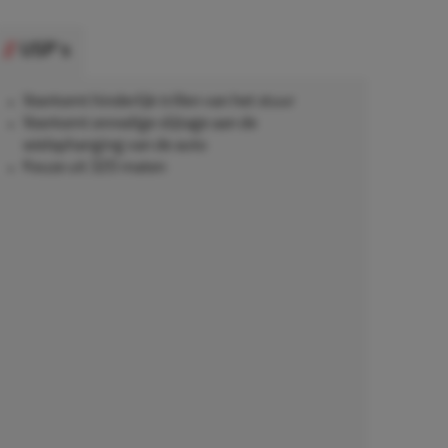
USP's
Voorkomt hinderlijk trillen van het stuur
Voorkomt onnodige slijtage aan de
wielophanging van de auto
Keuze uit 320 maten