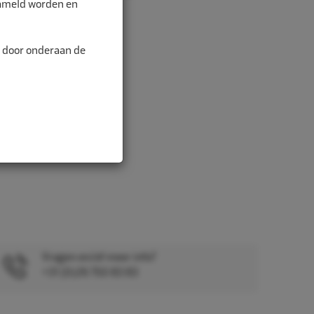
zameld worden en
n door onderaan de
Vragen en/of meer info?
+31 (0)26 750 83 83