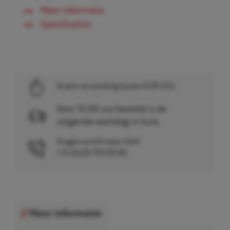
Meer informatie
Specificaties
Gratis verzending boven EUR 225,-
Voor 15.00 uur besteld is de
volgende werkdag in huis.
Vragen en/of meer info?
+31 (0)26 750 83 83
Meer informatie