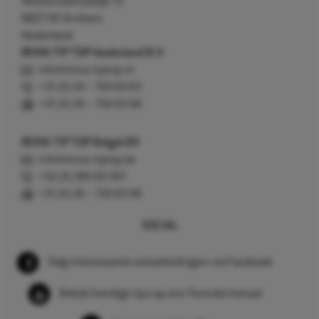
Westervoortsedijk 73
6827 AV Arnhem
Nederland
REMA TIP TOP Nederland B.V.
info@rema-tiptop.nl
+31 (0) 26 – 750 83 83
+31 (0) 26 – 750 83 98
REMA TIP TOP België BV
info@rema-tiptop.be
+32 (0) 380 83 307
+31 (0) 26 – 750 83 98
SOCIAL
Volg interessante ontwikkelingen via Facebook
Bekijk handige tips op ons Youtube kanaal