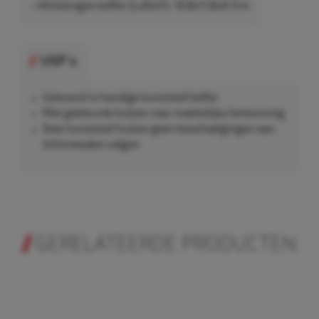
• Afmetingen koffer (LxBxH): 14,8x11,8x4,7cm
USP's
Geleverd in handige kunststof koffer
Met gekleurde hulzen voor makkelijke herkenning
Door kunststof hulzen geen beschadigingen aan
lichtmetalen velgen
GERELATEERDE PRODUCTEN