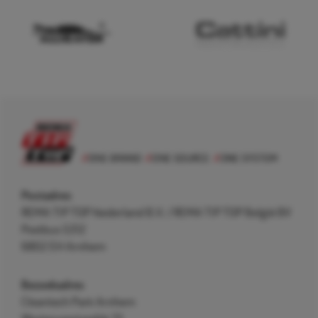
Postadres
REMA TIP TOP Nederland B.V. / REMA TIP TOP België BV
Postbus 5312
6802 EH Arnhem
Bezoekadres
Cleantech Park Arnhem