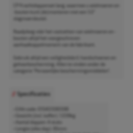
CP Krachtdoppenset lang, waarmee u wielmoeren en
-bouten kunt (de)monteren met een 1/2"
slagmoersleutel.
Raadpleeg vóór het vastzetten van wielmoeren en -
bouten altijd het voorgeschreven
aanhaalkoppelmoment van de fabrikant.
Gebruik altijd een veiligheidsbril, handschoenen en
gehoorbescherming. Allen te vinden onder de
categorie "Persoonlijke beschermingsmiddelen".
Specificaties
• EAN-code: 015451590598
• Gewicht (incl. koffer): 1,039kg
• Aantal doppen: 4 stuks
• Lengte (elke dop): 85mm