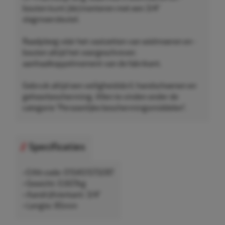
bouten kunt (de)monteren met een 3/4"
slagmoersleutel.
Raadpleeg vóór het vastzetten van wielmoeren en -
bouten altijd het voorgeschreven
aanhaalkoppelmoment van de fabrikant.
Gebruik altijd een veiligheidsbril, handschoenen en
gehoorbescherming. Allen te vinden onder de
categorie "Persoonlijke beschermingsmiddelen".
Specificaties
• EAN-code: 015451573287
• Gewicht: 0,607kg
• Aandrijfvierkant: 3/4"
• Lengte: 85mm