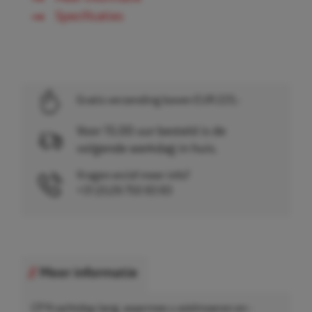
Specificaties
Gratis verzending boven EUR 225,-
Voor 15.00 uur besteld is de
volgende werkdag in huis.
Vragen en/of meer info?
+31 (0)26 750 83 83
Meer informatie
CP Krachtdop lang, waarmee u wielmoeren en -