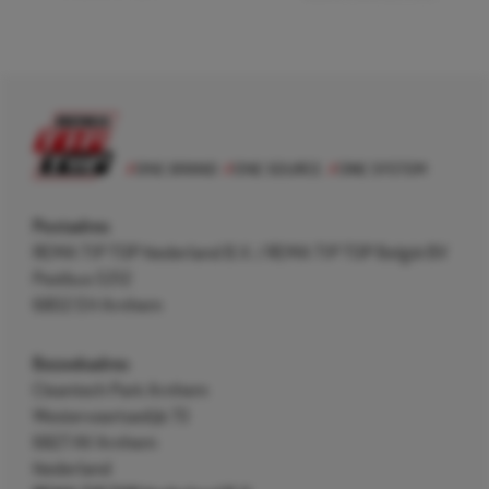
Postadres
REMA TIP TOP Nederland B.V. / REMA TIP TOP België BV
Postbus 5312
6802 EH Arnhem
Bezoekadres
Cleantech Park Arnhem
Westervoortsedijk 73
6827 AV Arnhem
Nederland