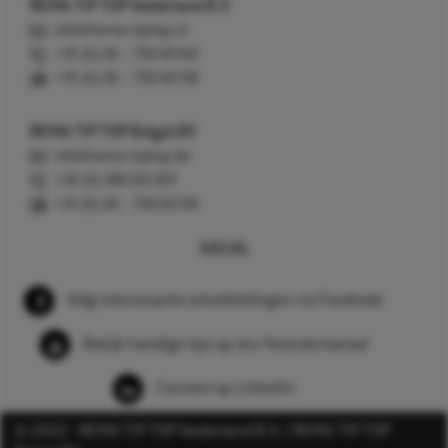
REMA TIP TOP Nederland B.V.
info@rema-tiptop.nl
+31 (0) 26 – 750 83 83
+31 (0) 26 – 750 83 98
REMA TIP TOP België BV
info@rema-tiptop.be
+32 (0) 380 83 307
+31 (0) 26 – 750 83 98
SOCIAL
Volg interessante ontwikkelingen via Facebook
Bekijk handige tips op ons Youtube kanaal
Connect op LinkedIn
© 2022 - REMA TIP TOP Nederland B.V. / REMA TIP TOP