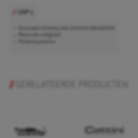
USP's
Duurzaam ontwerp voor extreme slijtvastheid
Maximale veiligheid
Perfecte pasvorm
GERELATEERDE PRODUCTEN