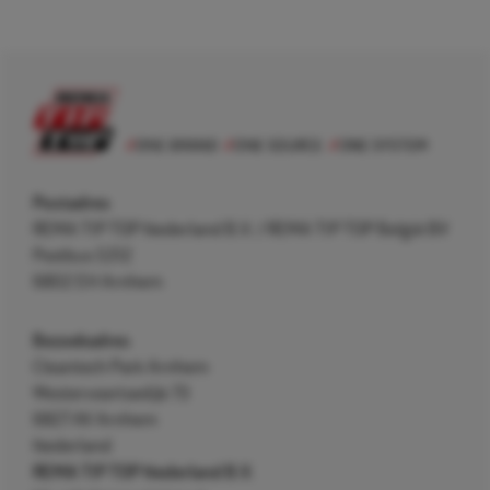
Postadres
REMA TIP TOP Nederland B.V. / REMA TIP TOP België BV
Postbus 5312
6802 EH Arnhem
Bezoekadres
Cleantech Park Arnhem
Westervoortsedijk 73
6827 AV Arnhem
Nederland
REMA TIP TOP Nederland B.V.