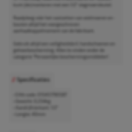
kunt (de)monteren met een 1/2" slagmoersleutel.
Raadpleeg vóór het vastzetten van wielmoeren en -
bouten altijd het voorgeschreven
aanhaalkoppelmoment van de fabrikant.
Gebruik altijd een veiligheidsbril, handschoenen en
gehoorbescherming. Allen te vinden onder de
categorie "Persoonlijke beschermingsmiddelen".
Specificaties
• EAN-code: 015451790587
• Gewicht: 0,254kg
• Aandrijfvierkant: 1/2"
• Lengte: 40mm