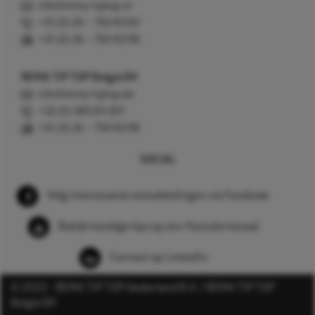
info@rema-tiptop.nl
+31 (0) 26 – 750 83 83
+31 (0) 26 – 750 83 98
REMA TIP TOP België BV
info@rema-tiptop.be
+32 (0) 380 83 307
+31 (0) 26 – 750 83 98
SOCIAL
Volg interessante ontwikkelingen via Facebook
Bekijk handige tips op ons Youtube kanaal
Connect op LinkedIn
© 2022 - REMA TIP TOP Nederland B.V. / REMA TIP TOP
België BV