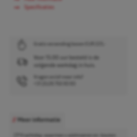
Specificaties
Gratis verzending boven EUR 225,-
Voor 15.00 uur besteld is de
volgende werkdag in huis.
Vragen en/of meer info?
+31 (0)26 750 83 83
Meer informatie
CP Krachtdop, waarmee u wielmoeren en -bouten