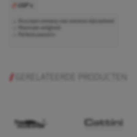
USP's
Duurzaam ontwerp voor extreme slijtvastheid
Maximale veiligheid
Perfecte pasvorm
GERELATEERDE PRODUCTEN