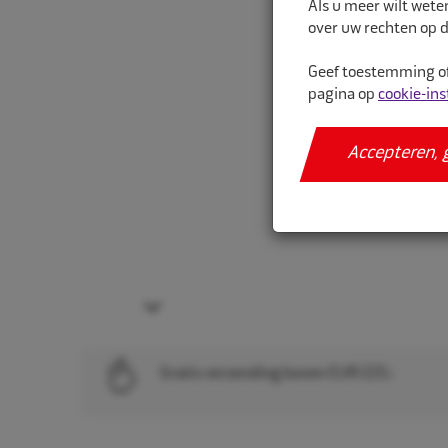
Als u meer wilt wete
over uw rechten op d
Geef toestemming of
pagina op
cookie-ins
Accepteren, 
Next
Gratis verzending boven EUR 225,-