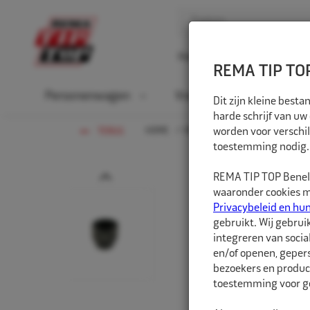
Home
Over ons
D
REMA TIP TOP
Personenwagen
Vrachtwagen
La
Dit zijn kleine bes
harde schrijf van uw
HOME
VRACHTWAGEN
worden voor verschil
LUCHTGERE
TERUG
toestemming nodig.
Prev
REMA TIP TOP Benelu
waaronder cookies me
Privacybeleid en hu
gebruikt. Wij gebrui
integreren van socia
en/of openen, gepers
bezoekers en produc
toestemming voor ge