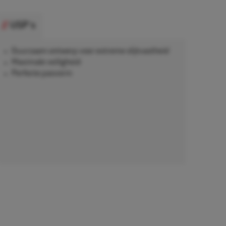
USP's
Duurzaam ontwerp voor extreme slijtvastheid
Maximale veiligheid
Perfecte pasvorm