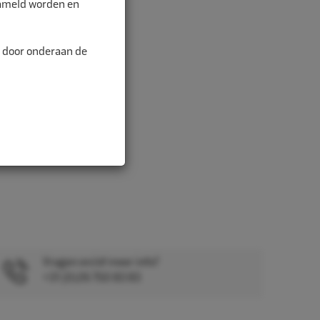
zameld worden en
gheidsbril, hand...
n door onderaan de
Vragen en/of meer info?
+31 (0)26 750 83 83