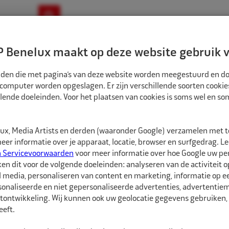
ownloads
Nieuws
Merken
Contact
 Benelux maakt op deze website gebruik v
ndbouw-OTR-EM
Motorfiets
E-Bike
tanden die met pagina’s van deze website worden meegestuurd en d
 computer worden opgeslagen. Er zijn verschillende soorten cookie
lende doeleinden. Voor het plaatsen van cookies is soms wel en s
EDSCHAPPEN
CP KRACHTDOP 1" 46MM
8332691
x, Media Artists en derden (waaronder Google) verzamelen met 
CP Krachtdop 1" 
er informatie over je apparaat, locatie, browser en surfgedrag. L
n Servicevoorwaarden
voor meer informatie over hoe Google uw p
ken dit voor de volgende doeleinden: analyseren van de activiteit o
CP Krachtdop, waarmee
l media, personaliseren van content en marketing, informatie op 
(de)monteren met een 
onaliseerde en niet gepersonaliseerde advertenties, advertentieme
tontwikkeling. Wij kunnen ook uw geolocatie gegevens gebruiken, 
Raadpleeg vóór het vas
eft.
het voorgeschreven aa