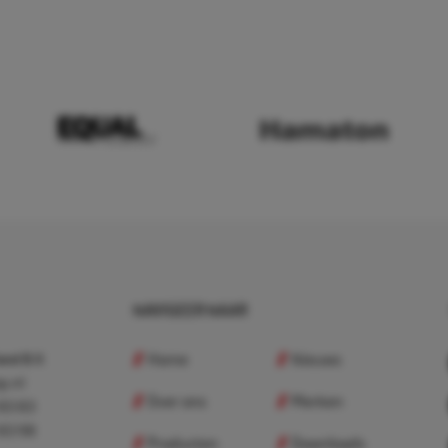
NAVIGEER NAAR
Home
Nieuws
nd B.V.
p.nl
Over ons
Merken
 83 83
 83 98
Producten
Downloads