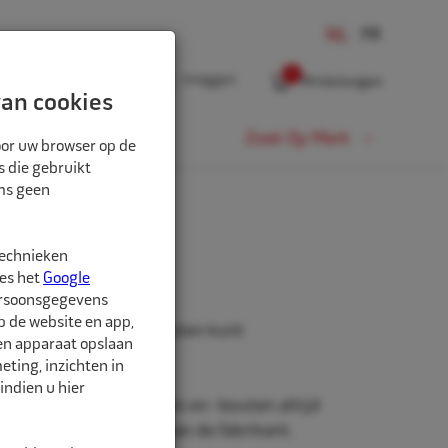
0
Inloggen
Winkelwagen
an cookies
Fiets
Zoek Op Merk
oor uw browser op de
s die gebruikt
oms geen
technieken
46mm
ees het
Google
ersoonsgegevens
p de website en app,
 u wielmoeren en -bouten kunt
een apparaat opslaan
1" slagmoersleutel.
ting, inzichten in
indien u hier
tzetten van wielmoeren en -bouten altijd
nhaalkoppelmoment van de fabrikant.