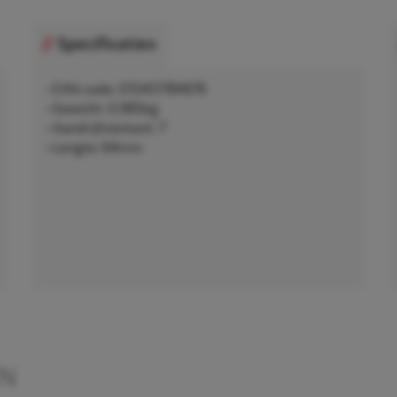
Specificaties
• EAN-code: 015451784676
• Gewicht: 0,985kg
• Aandrijfvierkant: 1"
• Lengte: 64mm
EN