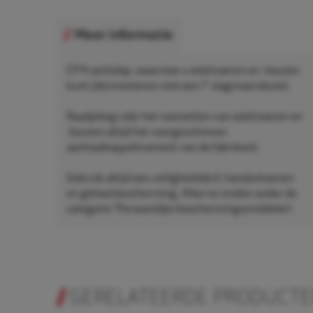
Meer informatie
CP Krachtdop, waarmee u wielmoeren en -bouten
kunt (de)monteren met een 1" slagmoersleutel.
Raadpleeg vóór het vastzetten van wielmoeren en
-bouten altijd het voorgeschreven
aanhaalkoppelmoment van de fabrikant.
Gebruik altijd een veiligheidsbril, handschoenen
en gehoorbescherming. Allen te vinden onder de
categorie "Persoonlijke beschermingsmiddelen".
GERELATEERDE PRODUCT