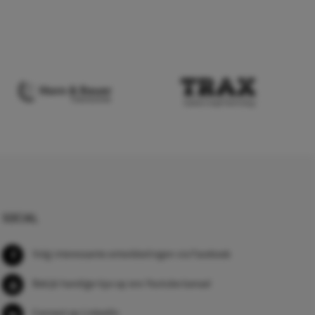
SOCIAL
Volg interessante ontwikkelingen via Facebook
Bekijk handige tips op ons Youtube kanaal
Connect op LinkedIn