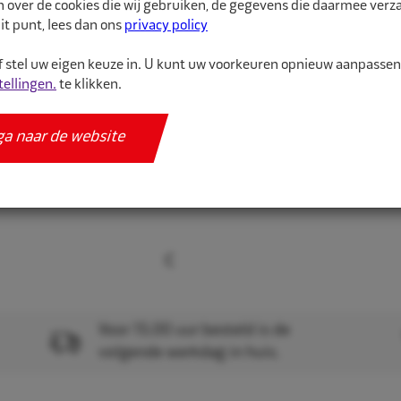
n over de cookies die wij gebruiken, de gegevens die daarmee ver
it punt, lees dan ons
privacy policy
Gebruik altijd een veili
 stel uw eigen keuze in. U kunt uw voorkeuren opnieuw aanpasse
tellingen.
te klikken.
Meer informatie
Specificaties
ga naar de website
Voor 15.00 uur besteld is de
volgende werkdag in huis.