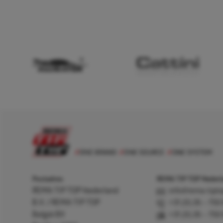
Postadres
REMA TIP TOP Nederla
REMA TIP TOP Nederland
info@rema-tipto
B.V. / REMA TIP TOP
+31 (0) 26 – 750
België BV
+31 (0) 26 – 750