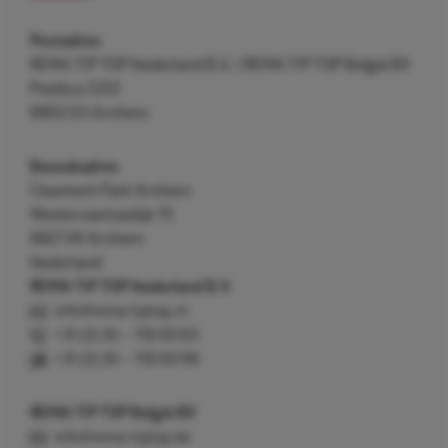
Postadres
REMA TIP TOP Nederland B.V. / REMA TIP TOP België BV
Postbus 5312
6802 EH Arnhem
Bezoekadres
Cleantech Park Arnhem
Westervoortsedijk 73
6827 AV Arnhem
Nederland
REMA TIP TOP Nederland B.V.
info@rema-tiptop.nl
+31 (0) 26 – 750 83 83
+31 (0) 26 – 750 83 98
REMA TIP TOP België BV
info@rema-tiptop.be