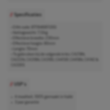
Specificaties
• EAN-code: 8711646811265
• Nettogewicht: 7,12kg
• Effectieve breedte: 230mm
• Effectieve hoogte: 80mm
• Lengte: 70mm
• Te gebruiken bij de volgende kriks: CA218N,
CA222N, CA318N, CA318S, CA415R, CA418N, CA142 &
CA330S
USP's
A-kwaliteit, 100% gemaakt in Italië
3 jaar garantie