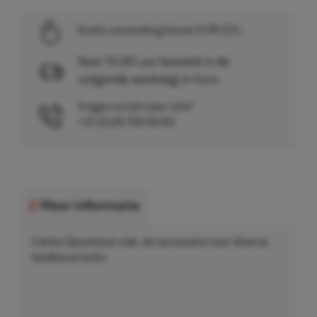
Gratis verzending boven EUR 225,-
Voor 15.00 uur besteld is de
volgende werkdag in huis.
Vragen en/of meer info?
+31 (0)26 750 83 83
Meer informatie
Cattini Opzetstuk vlak, als accessoire voor diverse
landbouw-kriks