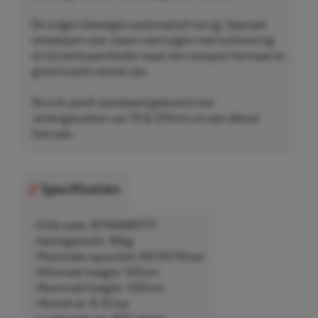
De zuigers bewegen automatisch terug. Speciaal
ontworpen voor zware voertuigen met luchtvering
en bij werkzaamheden waar een compact formaat en
grote kracht vereist zijn.
De krik wordt standaard geleverd met
verlengstukken van 70 & 120mm en een deksel
hiervoor.
Specificaties
• EAN-code: 8711646811111
• Nettogewicht: 46kg
• Maximale capaciteit: 60/30/18 ton
• Minimale hoogte: 147mm
• Maximale hoogte: 335mm
• Werkdruk: 8-10 bar