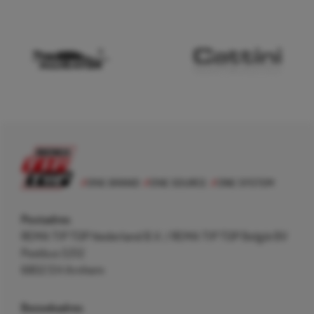
Postadres
REMA TIP TOP Nederland B.V. / REMA TIP TOP België BV
Postbus 5312
6802 EH Arnhem
Bezoekadres