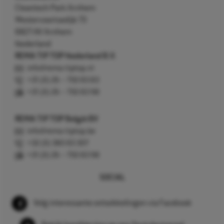
Cleantech Park Arnhem
Westervoortsedijk 73
6827 AV Arnhem
Nederland
REMA TIP TOP Nederland B.V.
info@rema-tiptop.nl
+31 (0) 26 – 750 83 83
+31 (0) 26 – 750 83 98
REMA TIP TOP België BV
info@rema-tiptop.be
+32 (0) 380 83 307
+31 (0) 26 – 750 83 98
SOCIAL
Volg interessante ontwikkelingen via Facebook