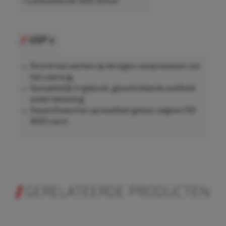
• Luchtverbruik: 400 nl/min
USP's
De krik kan werken op de eigen compressoren van
het voertuig
Gemakkelijk in gebruik, gecontroleerde snelheid
onder belasting
Gecertificeerd en op kwaliteit getest volgens ISO
9001 norm
GERELATEERDE PRODUCTEN