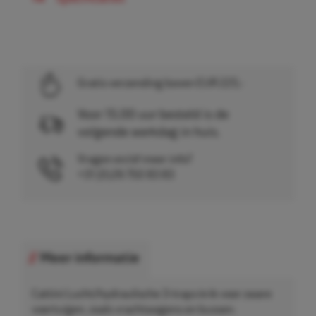
Gratis verzending boven EUR 225,-
Voor 15.00 uur besteld is de
volgende werkdag in huis.
Vragen en/of meer info?
+31 (0)26 750 83 83
Meer informatie
Cattini Lucht/hydraulische 3-traps krik voor zware
voertuigen, zoals vrachtwagens en bussen.