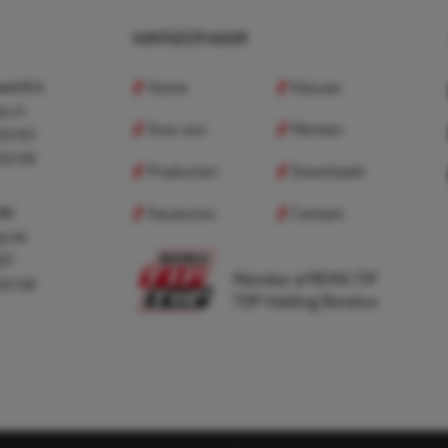
NAVIGEER NAAR
Home
Nieuws
nd B.V.
p.nl
Over ons
Merken
 83 83
 83 98
Producten
Downloads
Vacatures
Contact
 BV
p.be
307
Member of REMA TIP
 83 98
TOP Holding Benelux