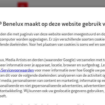
ownloads
Nieuws
Merken
Contact
 Benelux maakt op deze website gebruik v
ndbouw-OTR-EM
Motorfiets
E-Bike
tanden die met pagina’s van deze website worden meegestuurd en d
 computer worden opgeslagen. Er zijn verschillende soorten cookie
lende doeleinden. Voor het plaatsen van cookies is soms wel en s
EN WIELSERVICEMATERIALEN
REMA TIP TOP BANDMONTAGEPAKKET STALEN
1000228
x, Media Artists en derden (waaronder Google) verzamelen met 
Rema Tip Top Ban
er informatie over je apparaat, locatie, browser en surfgedrag. L
n Servicevoorwaarden
voor meer informatie over hoe Google uw p
ken dit voor de volgende doeleinden: analyseren van de activiteit o
Dit pakket beschikt ove
l media, personaliseren van content en marketing, informatie op 
onaliseerde en niet gepersonaliseerde advertenties, advertentieme
Rema Tip Top Kleefgewi
tontwikkeling. Wij kunnen ook uw geolocatie gegevens gebruiken, 
Top Wielgewicht zink 5g
eft.
Wielgewicht zink 10gr s