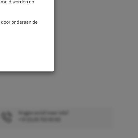
zameld worden en
n door onderaan de
Vragen en/of meer info?
+31 (0)26 750 83 83