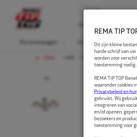
Home
Over ons
D
REMA TIP TOP
Personenwagen
Vrachtwagen
La
Dit zijn kleine bes
harde schrijf van uw
HOME
PERSONENWAGEN
worden voor verschil
PAKKETT
TERUG
toestemming nodig.
Prev
REMA TIP TOP Benelu
waaronder cookies me
Privacybeleid en hu
gebruikt. Wij gebrui
integreren van socia
en/of openen, gepers
bezoekers en produc
toestemming voor ge