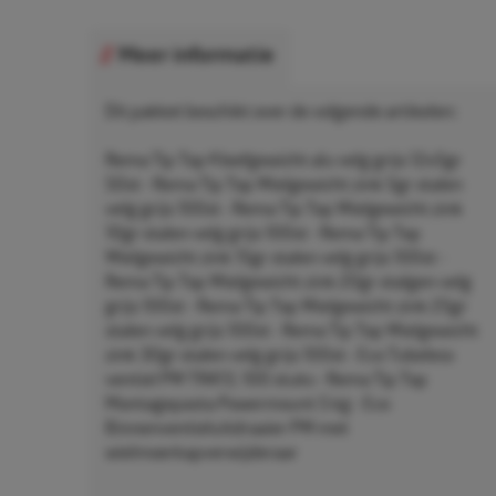
Meer informatie
Dit pakket beschikt over de volgende artikelen:
Rema Tip Top Kleefgewicht alu velg grijs 12x5gr
50st - Rema Tip Top Wielgewicht zink 5gr stalen
velg grijs 100st - Rema Tip Top Wielgewicht zink
10gr stalen velg grijs 100st - Rema Tip Top
Wielgewicht zink 15gr stalen velg grijs 100st -
Rema Tip Top Wielgewicht zink 20gr stalgen velg
grijs 100st - Rema Tip Top Wielgewicht zink 25gr
stalen velg grijs 100st - Rema Tip Top Wielgewicht
zink 30gr stalen velg grijs 100st - Eco Tubeless
ventiel PW TR413, 100 stuks - Rema Tip Top
Montagepasta Powermount 5 kg - Eco
Binnenventieluitdraaier PW met
wielmoerkapverwijderaar