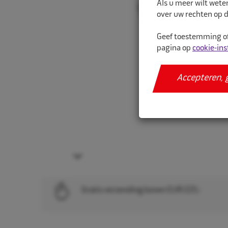
Als u meer wilt wete
over uw rechten op d
Geef toestemming of
pagina op
cookie-ins
Accepteren, 
Next
Gratis verzending boven EUR 225,-