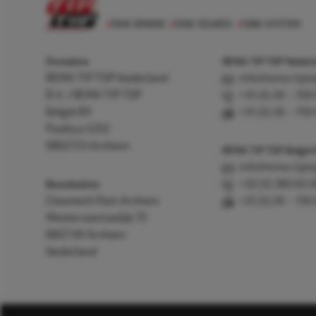
Postadres
REMA TIP TOP Nederla
REMA TIP TOP Nederland
info@rema-tipto
B.V. / REMA TIP TOP
+31 (0) 26 – 750
België BV
+31 (0) 26 – 750
Postbus 5312
6802 EH Arnhem
REMA TIP TOP België
info@rema-tipto
Bezoekadres
+32 (0) 380 83 
Cleantech Park Arnhem
+31 (0) 26 – 750
Westervoortsedijk 73
6827 AV Arnhem
Nederland