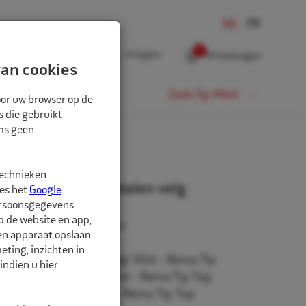
0
Inloggen
Winkelwagen
an cookies
Fiets
Zoek Op Merk
oor uw browser op de
s die gebruikt
oms geen
 VELG
technieken
dmontagepakket stalen velg
ees het
Google
ersoonsgegevens
p de website en app,
r de volgende artikelen:
een apparaat opslaan
ting, inzichten in
cht alu velg grijs 12x5gr 50st - Rema Tip
indien u hier
r stalen velg grijs 100st - Rema Tip Top
talen velg grijs 100st - Rema Tip Top