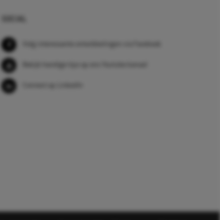
SOCIAL
Volg interessante ontwikkelingen via Facebook
Bekijk handige tips op ons Youtube kanaal
Connect op LinkedIn