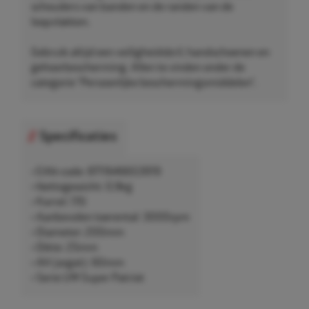
schouders van banden en de randen van de
loopvlakken.
Gebruik altijd een veiligheidsbril, handschoenen en
gehoorbescherming. Allen te vinden onder de
categorie "Persoonlijke beschermingsmiddelen".
Specificaties
• EAN-code: 8711646653919
• Nettogewicht: 0,9kg
• Korrel: 170
• Aanbevolen toerental: 3000rpm
• Diameter: 200mm
• Dikte: 25mm
• AH (asgat): 60mm
• Serie UW Super Patriot