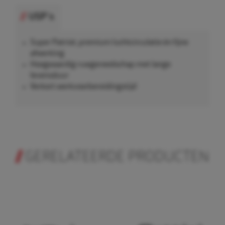
USP's
Super Patriot, premium luchtcirculatie én fijne
afwerking
Hoogwaardig ruwgereedschap met lange
levensduur
Verkort werkvoorbereidingstijd
GERELATEERDE PRODUCTEN