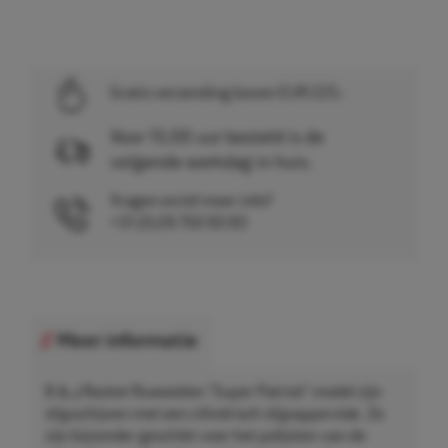
Gratis verzending boven EUR 225,-
Voor 15.00 uur besteld is de
volgende werkdag in huis.
Vragen en/of meer info?
+31 (0)26 750 83 83
Meer informatie
B & J Rocket Ruwwielen "Super Patriot" model zijn
slijpschijven met een cilindrisch slijpoppervlak. Ze
zijn bijzonder geschikt voor het polijsten van de