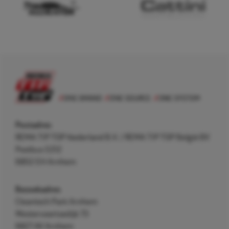
Postadres
REMA TIP TOP Nederland B.V. / REMA TIP TOP België BV
Postbus 5312
6802 EH Arnhem
Bezoekadres
Cleantech Park Arnhem
Westervoortsedijk 73
6827 AV Arnhem