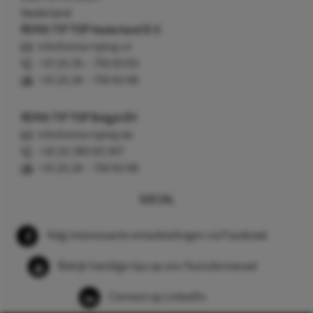
Nederland
REMA TIP TOP Nederland B.V.
info@rema-tiptop.nl
+31 (0) 26 – 750 83 83
+31 (0) 26 – 750 83 98
REMA TIP TOP België BV
info@rema-tiptop.be
+32 (0) 380 83 307
+31 (0) 26 – 750 83 98
SOCIAL
Volg interessante ontwikkelingen via Facebook
Bekijk handige tips op ons Youtube kanaal
Connect op LinkedIn