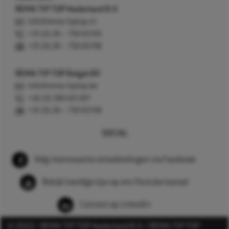
REMA TIP TOP Nederland B.V.
info@rema-tiptop.nl
+31 (0) 26 – 750 83 83
+31 (0) 26 – 750 83 98
REMA TIP TOP België BV
info@rema-tiptop.be
+32 (0) 380 83 307
+31 (0) 26 – 750 83 98
SOCIAL
Volg interessante ontwikkelingen via Facebook
Bekijk handige tips op ons Youtube kanaal
Connect op LinkedIn
© 2022 - REMA TIP TOP Nederland B.V. / REMA TIP TOP