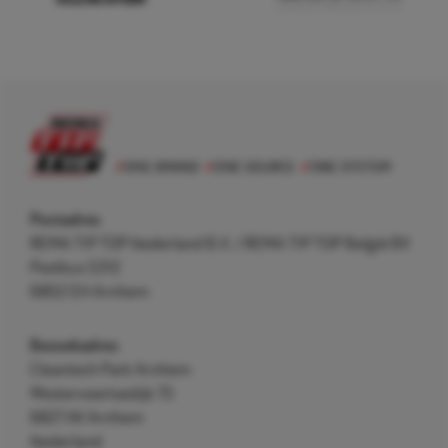
Postadres
REMA TIP TOP Nederland B.V. / REMA TIP TOP België BV
Postbus 5312
6802 EH Arnhem
Bezoekadres
Cleantech Park Arnhem
Westervoortsedijk 73
6827 AV Arnhem
Nederland