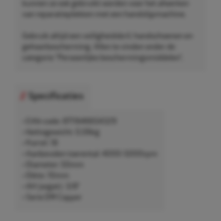
kunnen ze ook gebruikt worden voor het afwerken
van reparatieplekken met een handslijpmachine.
Gebruik altijd een veiligheidsbril, handschoenen en
gehoorbescherming. Allen te vinden onder de
categorie "Persoonlijke beschermingsmiddelen".
Specificaties
• EAN-code: 8711646654329
• Nettogewicht: 0,06kg
• Korrel: 18
• Aanbevolen toerental: 4000-5000rpm
• Diameter: 50mm
• Dikte: 10mm
• AH (asgat): 3/8"
• Serie DW Copper