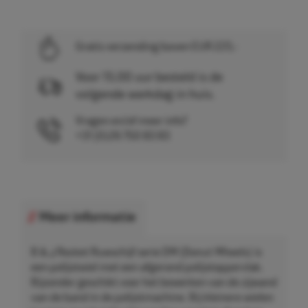
Gratis verzending boven EUR 225,-
Voor 15.00 uur besteld is de
volgende werkdag in huis.
Vragen en/of meer info?
+31 (0)26 750 83 83
Meer informatie
B & J Rocket Ruwschijf serie DW (Donut Wheels) is
een polijstwiel met een afgerond polijstoppervlak.
Bijzonder geschikt voor het bewerken van de zijwand
van de band in de polijstmachine. Bij kleinere wielen