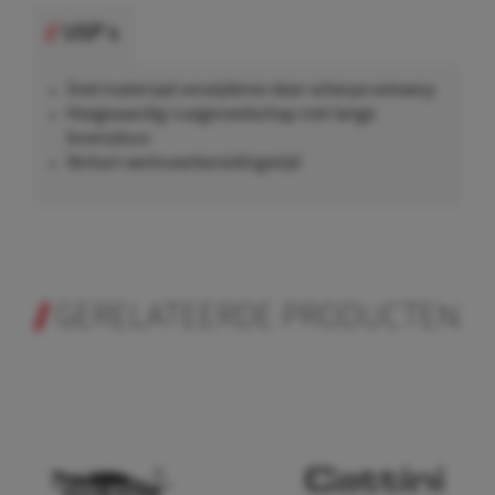
USP's
Snel materiaal verwijderen door scherpe ontwerp
Hoogwaardig ruwgereedschap met lange
levensduur
Verkort werkvoorbereidingstijd
GERELATEERDE PRODUCTEN