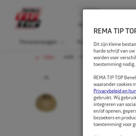
Home
Over ons
D
REMA TIP TOP
Personenwagen
Vrachtwagen
La
Dit zijn kleine bes
harde schrijf van uw
HOME
PERSONENWAGEN
worden voor verschil
WERKPLA
TERUG
toestemming nodig.
Prev
REMA TIP TOP Benelu
waaronder cookies me
Privacybeleid en hu
gebruikt. Wij gebrui
integreren van socia
en/of openen, gepers
bezoekers en produc
toestemming voor ge