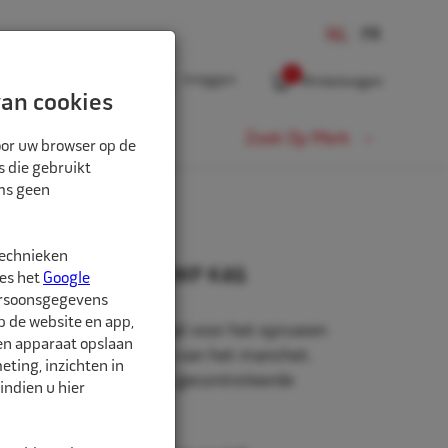
0
Inloggen
Winkelwagen
an cookies
Fiets
Zoek Op Merk
oor uw browser op de
s die gebruikt
oms geen
technieken
wkom Ø 50x25mm CWP K46
ees het
Google
ersoonsgegevens
p de website en app,
Patriot" model, speciaal voor het opruwen
een apparaat opslaan
lak, vóór het plaatsen van het manchet.
ting, inzichten in
rvlak, voor precieze en gecontroleerde
indien u hier