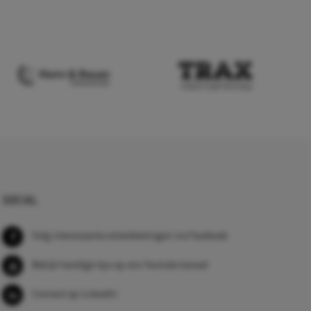
SOCIAL
Volg interessante ontwikkelingen via Facebook
Bekijk handige tips op ons Youtube kanaal
Connect op LinkedIn