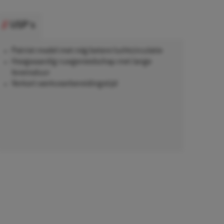
USP's
Patriot model met nóg betere luchtcirculatie
Hoogwaardig ruwgereedschap met lange
levensduur
Verkort werkvoorbereidingstijd