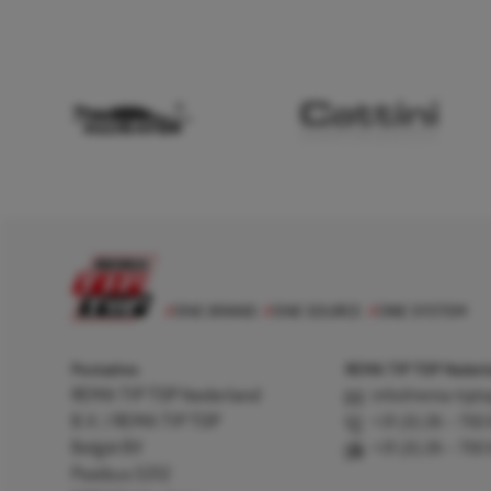
Postadres
REMA TIP TOP Nederla
REMA TIP TOP Nederland
info@rema-tipto
B.V. / REMA TIP TOP
+31 (0) 26 – 750
België BV
+31 (0) 26 – 750
Postbus 5312