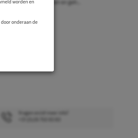
zameld worden en
igheidsbril, handschoenen en geh...
n door onderaan de
Vragen en/of meer info?
+31 (0)26 750 83 83