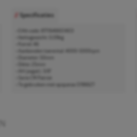
Specificaties
• EAN-code: 8711646651403
• Nettogewicht: 0,09kg
• Korrel: 46
• Aanbevolen toerental: 4000-5000rpm
• Diameter: 50mm
• Dikte: 25mm
• AH (asgat): 3/8"
• Serie CW Patriot
• Te gebruiken met opspanas 5196627
EN