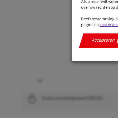
Als u meer wilt wete
over uw rechten op d
Geef toestemming of
pagina op
cookie-ins
Accepteren, 
Next
Gratis verzending boven EUR 225,-