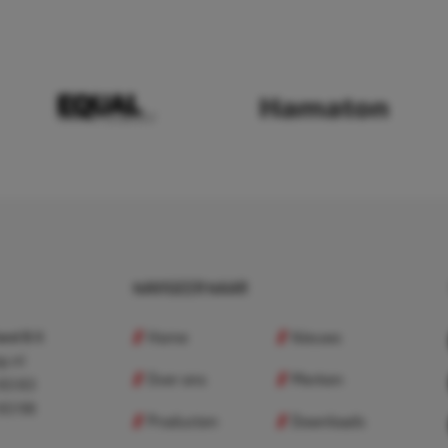
NAVIGEER NAAR
Home
Nieuws
nd B.V.
p.nl
Over ons
Merken
 83 83
 83 98
Producten
Downloads