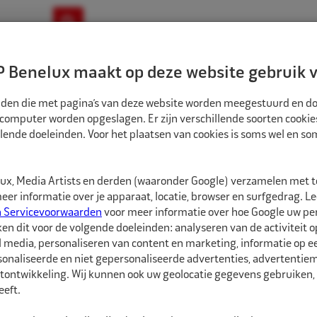
ownloads
Nieuws
Merken
Contact
 Benelux maakt op deze website gebruik v
ndbouw-OTR-EM
Motorfiets
E-Bike
tanden die met pagina’s van deze website worden meegestuurd en d
 computer worden opgeslagen. Er zijn verschillende soorten cookie
lende doeleinden. Voor het plaatsen van cookies is soms wel en s
ATSGEREEDSCHAPPEN
B & J ROCKET RUWKOM Ø 50X25MM CWP K46
1050512P
x, Media Artists en derden (waaronder Google) verzamelen met 
B & J Rocket Ru
er informatie over je apparaat, locatie, browser en surfgedrag. L
n Servicevoorwaarden
voor meer informatie over hoe Google uw p
ken dit voor de volgende doeleinden: analyseren van de activiteit o
B & J Rocket Ruwkom "
l media, personaliseren van content en marketing, informatie op 
van het manchetopperv
onaliseerde en niet gepersonaliseerde advertenties, advertentieme
Met afgerond slijpoppe
tontwikkeling. Wij kunnen ook uw geolocatie gegevens gebruiken, 
afwerking.
eft.