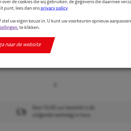
n over de cookies die wij gebruiken, de gegevens die daarmee ver
Gebruik altijd een veil
it punt, lees dan ons
privacy policy
 stel uw eigen keuze in. U kunt uw voorkeuren opnieuw aanpasse
Meer informatie
tellingen.
te klikken.
Specificaties
ga naar de website
Voor 15.00 uur besteld is de
volgende werkdag in huis.