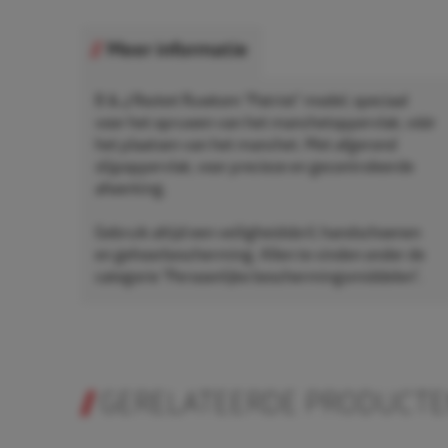
Meer informatie
B & J Rocket Ruwkom "Patriot" model, speciaal
voor het opruwen van het manchetoppervlak, vóór
het plaatsen van het manchet. Met afgerond
slijpoppervlak, voor precieze en gecontroleerde
afwerking.
Gebruik altijd een veiligheidsbril, handschoenen
en gehoorbescherming. Allen te vinden onder de
categorie "Persoonlijke beschermingsmiddelen".
GERELATEERDE PRODUCT