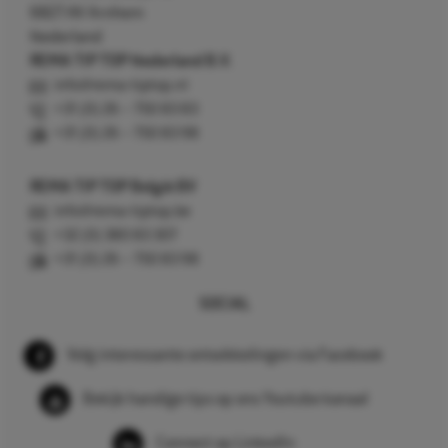
6827 AV Arnhem
Nederland
REMA TIP TOP Nederland B.V.
info@rema-tiptop.nl
+31 (0) 26 – 750 83 83
+31 (0) 26 – 750 83 98
REMA TIP TOP België BV
info@rema-tiptop.be
+32 (0) 380 83 307
+31 (0) 26 – 750 83 98
SOCIAL
Volg interessante ontwikkelingen via Facebook
Bekijk handige tips op ons Youtube kanaal
Connect op LinkedIn