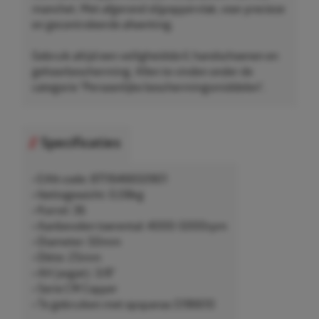
manchet. Met afgerond slijpoppervlak, voor precieze
en gecontroleerde afwerking.
Gebruik altijd een veiligheidsbril, handschoenen en
gehoorbescherming. Allen te vinden onder de
categorie "Persoonlijke beschermingsmiddelen".
Specificaties
• EAN-code: 8711646650901
• Nettogewicht: 0,08kg
• Korrel: 36
• Aanbevolen toerental: 4000-5000rpm
• Diameter: 50mm
• Dikte: 25mm
• AH (asgat): 3/8"
• Serie CW Copper
• Te gebruiken met opspanas 5196610