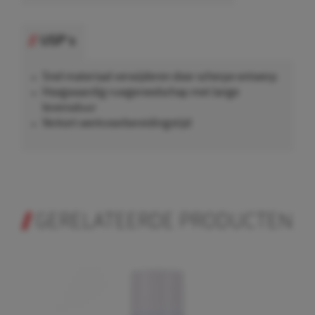
USP's
Snel materiaal verwijderen door scherpe ontwerp
Hoogwaardig ruwgereedschap met lange
levensduur
Verkort werkvoorbereidingstijd
GERELATEERDE PRODUCTEN