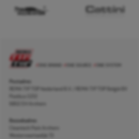
Postadres
REMA TIP TOP Nederland B.V. / REMA TIP TOP België BV
Postbus 5312
6802 EH Arnhem
Bezoekadres
Cleantech Park Arnhem
Westervoortsedijk 73