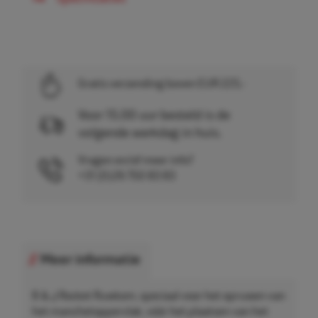
Gratis verzending boven EUR 225,-
Voor 15.00 uur besteld is de
volgende werkdag in huis.
Vragen en/of meer info?
+31 (0)26 750 83 83
Meer informatie
B & J Rocket Ruwkom, speciaal voor het opruwen van
het manchetoppervlak, vóór het plaatsen van het