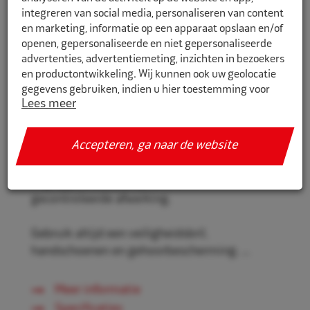
integreren van social media, personaliseren van content
en marketing, informatie op een apparaat opslaan en/of
openen, gepersonaliseerde en niet gepersonaliseerde
1050512
advertenties, advertentiemeting, inzichten in bezoekers
en productontwikkeling. Wij kunnen ook uw geolocatie
B & J Rocket Ruwkom Ø 50x25mm
gegevens gebruiken, indien u hier toestemming voor
CW K36 5958975
Lees meer
geeft.
B & J Rocket Ruwkom, speciaal voor het
Als u meer wilt weten over de cookies die wij gebruiken,
Accepteren, ga naar de website
opruwen van het manchetoppervlak, vóór het
de gegevens die daarmee verzameld worden en over uw
plaatsen van het manchet. Met afgerond
rechten op dit punt, lees dan ons
privacy policy
slijpoppervlak, voor precieze en
Geef toestemming of stel uw eigen keuze in. U kunt uw
gecontroleerde afwerking.
voorkeuren opnieuw aanpassen door onderaan de
pagina op
cookie-instellingen.
te klikken.
Gebruik altijd een veiligheidsbril,
handschoenen en gehoorbescherming. ...
Meer informatie
Specificaties