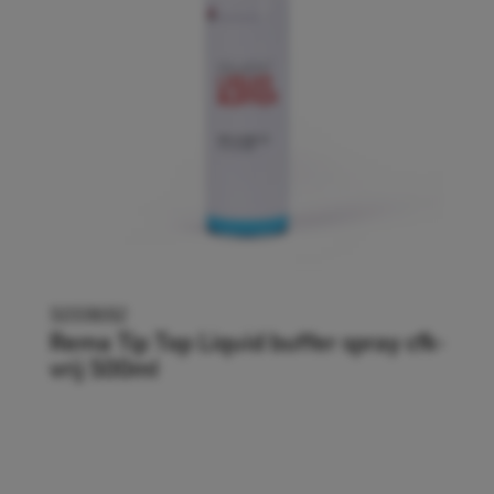
5059692
Rema Tip Top Liquid buffer spray cfk-
vrij 500ml