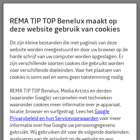
REMA TIP TOP Benelux maakt op
deze website gebruik van cookies
TERUG
Dit zijn kleine bestanden die met pagina’s van deze
website worden meegestuurd en door uw browser op de
harde schrijf van uw computer worden opgeslagen. Er
zijn verschillende soorten cookies die gebruikt worden
voor verschillende doeleinden. Voor het plaatsen van
cookies is soms wel en soms geen toestemming nodig.
REMA TIP TOP Benelux, Media Artists en derden
(waaronder Google) verzamelen met technieken
waaronder cookies meer informatie over je apparaat,
locatie, browser en surfgedrag. Lees het
Google
Privacybeleid en hun Servicevoorwaarden
voor meer
informatie over hoe Google uw persoonsgegevens
gebruikt. Wij gebruiken dit voor de volgende doeleinden:
analyseren van de activiteit op de website en app,