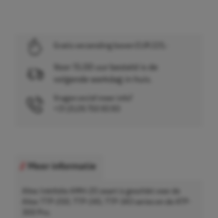
Gratis verzending boven EUR 225,-
Voor 15.00 uur besteld is de
volgende werkdag in huis.
Vragen en/of meer info?
+31 (0)26 750 83 83
Meer informatie
Altec Inktfolie AWH-20 zwart is geschikt voor de
Altec TTP-200, TTP-245, TTP-343 series en de ATP-
300 Pro.