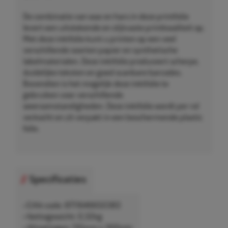
De combinatie van wax en hars in deze printfolie
levert een uitstekende en slijtvaste printkwaliteit op.
Met deze inktfolie kunt u printen op een veel
verschillende soorten papier en synthetische
labelmaterialen. Deze inktfolie produceert scherpe,
duidelijke teksten en goed scanbare barcodes.
Bovendien is het mogelijk deze inktfolie te
gebruiken voor verschillende
weersomstandigheden. Deze inktfolie wordt per rol
verkocht en zit verpakt in een beschermende plastic
folie.
Specificaties
• EAN-code: 8711646650383
• Nettogewicht: 0,32kg