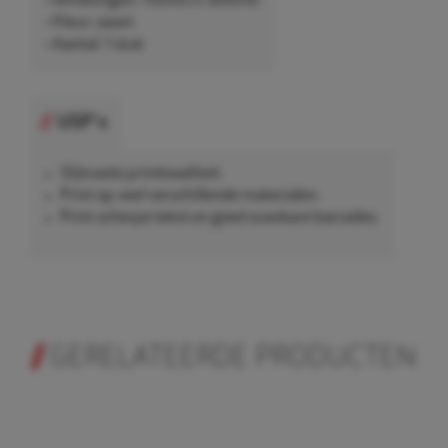
• Afmetingen: 110mm x 300mtr
• Kleur: zwart
• Aantal: 1 stuk
USP's
Slijtvaste printkwaliteit.
Print op veel verschillende materialen.
Print scherpe tekst en goed scanbare barcodes.
GERELATEERDE PRODUCTEN