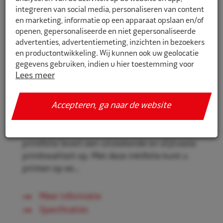
integreren van social media, personaliseren van content
en marketing, informatie op een apparaat opslaan en/of
openen, gepersonaliseerde en niet gepersonaliseerde
1562182
advertenties, advertentiemeting, inzichten in bezoekers
en productontwikkeling. Wij kunnen ook uw geolocatie
Altec Inktfolie zwart rol
gegevens gebruiken, indien u hier toestemming voor
Lees meer
geeft.
Altec Inktfolie AWH-20 zwart is geschikt voor
de Altec TTP-200, TTP-245, TTP-343 series en
Als u meer wilt weten over de cookies die wij gebruiken,
Accepteren, ga naar de website
de ATP-300 Pro.
de gegevens die daarmee verzameld worden en over uw
rechten op dit punt, lees dan ons
privacy policy
De combinatie van wax en hars in deze
Geef toestemming of stel uw eigen keuze in. U kunt uw
printfolie levert een uitstekende en slijtvaste
voorkeuren opnieuw aanpassen door onderaan de
printkwaliteit op. Met deze inktfolie kunt u
pagina op
cookie-instellingen.
te klikken.
printen op ee...
Meer informatie
Specificaties