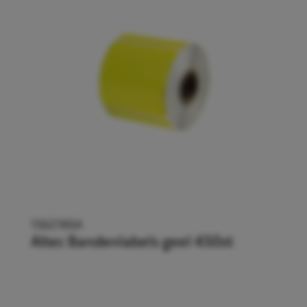
1562186A
Altec Bandenlabels geel 450st