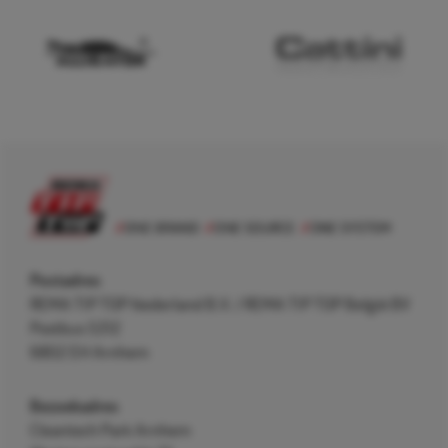
Postadres
REMA TIP TOP Nederland B.V. / REMA TIP TOP België BV
Postbus 5312
6802 EH Arnhem
Bezoekadres
Cleantech Park Arnhem