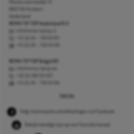
Westervoortsedijk 73
6827 AV Arnhem
Nederland
REMA TIP TOP Nederland B.V.
info@rema-tiptop.nl
+31 (0) 26 – 750 83 83
+31 (0) 26 – 750 83 98
REMA TIP TOP België BV
info@rema-tiptop.be
+32 (0) 380 83 307
+31 (0) 26 – 750 83 98
SOCIAL
Volg interessante ontwikkelingen via Facebook
Bekijk handige tips op ons Youtube kanaal