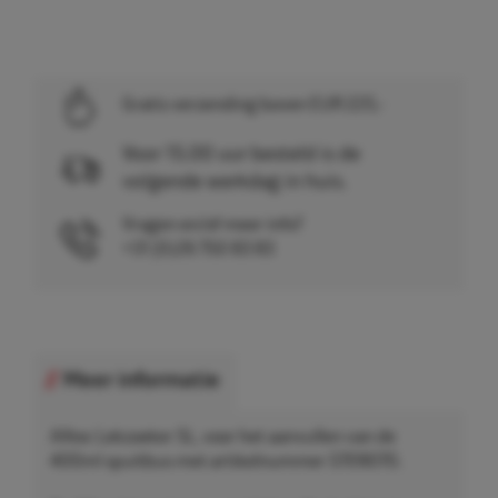
Gratis verzending boven EUR 225,-
Voor 15.00 uur besteld is de
volgende werkdag in huis.
Vragen en/of meer info?
+31 (0)26 750 83 83
Meer informatie
Alltec Lekzoeker 5L, voor het aanvullen van de
400ml spuitbus met artikelnummer 5709070.