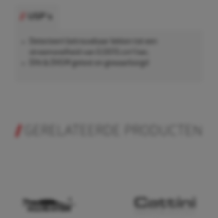
USP's
Detecteert betrouwbaar lekken tot een
stroomsnelheid van 0,0015 cm³/sec.
DIN & DVGW getest en gewaarborgd
GERELATEERDE PRODUCTEN