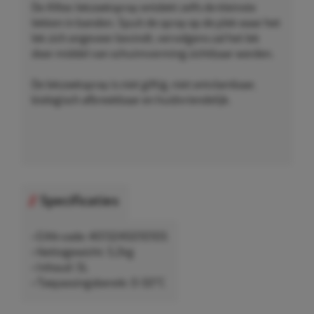
De Alltec lekzoekspray ontdekt zelfs de kleinste
lekken in banden. Spuit de spray op de plek waar het
lek zich ongeveer bevindt, vervolgens zal het lek
door middel van schuimvorming zichtbaar worden.
De lekzoekspray is niet giftig, niet ontvlambaar,
biologisch afbreekbaar en huidvriendelijk.
Specificaties
• EAN-code: 4013245010105
• Nettogewicht: 5,2kg
• Inhoud: 5L
• Toepassingsbereik: 0-50°C