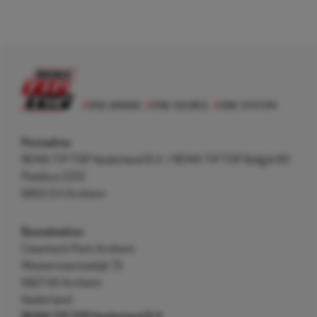
Postadres
REMA TIP TOP Nederland B.V. / REMA TIP TOP België BV
Postbus 5312
6802 EH Arnhem
Bezoekadres
Cleantech Park Arnhem
Westervoortsedijk 73
6827 AV Arnhem
Nederland