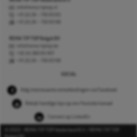
REMA TIP TOP Nederland B.V.
info@rema-tiptop.nl
+31 (0) 26 – 750 83 83
+31 (0) 26 – 750 83 98
REMA TIP TOP België BV
info@rema-tiptop.be
+32 (0) 380 83 307
+31 (0) 26 – 750 83 98
SOCIAL
Volg interessante ontwikkelingen via Facebook
Bekijk handige tips op ons Youtube kanaal
Connect op LinkedIn
© 2022 - REMA TIP TOP Nederland B.V. / REMA TIP TOP