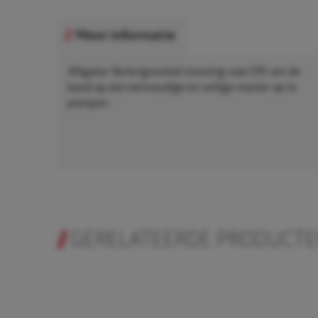
Meer informatie
Alligator Verlengventiel messing voor EM, om de
band op een eenvoudige en veilige manier op te
pompen.
GERELATEERDE PRODUCT