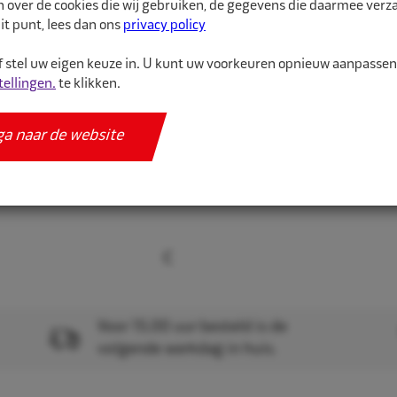
n over de cookies die wij gebruiken, de gegevens die daarmee ver
Specificaties
it punt, lees dan ons
privacy policy
 stel uw eigen keuze in. U kunt uw voorkeuren opnieuw aanpasse
tellingen.
te klikken.
ga naar de website
Voor 15.00 uur besteld is de
volgende werkdag in huis.