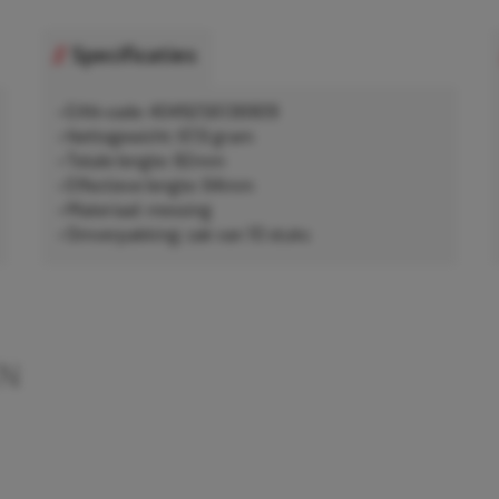
Specificaties
• EAN-code: 4049256136909
• Nettogewicht: 67,6 gram
• Totale lengte: 82mm
• Effectieve lengte: 64mm
• Materiaal: messing
• Omverpakking: zak van 10 stuks
EN