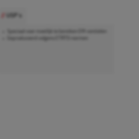
USP's
Speciaal voor moeilijk te bereiken EM-ventielen
Geproduceerd volgens ETRTO-normen