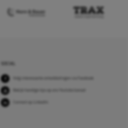
SOCIAL
Volg interessante ontwikkelingen via Facebook
Bekijk handige tips op ons Youtube kanaal
Connect op LinkedIn