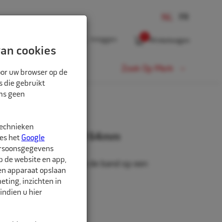
0
Inloggen
Winkelwagen
an cookies
Fiets
Zoek Op Merk
oor uw browser op de
s die gebruikt
oms geen
technieken
gventiel messing EM 64mm
ees het
Google
ersoonsgegevens
p de website en app,
el messing voor EM, om de band op een
een apparaat opslaan
 manier op te pompen.
ting, inzichten in
indien u hier