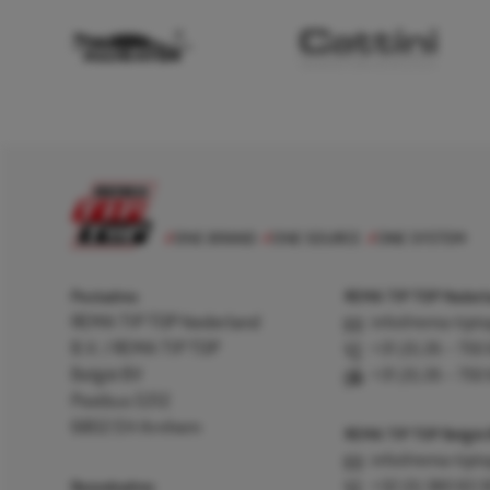
Postadres
REMA TIP TOP Nederla
REMA TIP TOP Nederland
info@rema-tipto
B.V. / REMA TIP TOP
+31 (0) 26 – 750
België BV
+31 (0) 26 – 750
Postbus 5312
6802 EH Arnhem
REMA TIP TOP België
info@rema-tipto
Bezoekadres
+32 (0) 380 83 