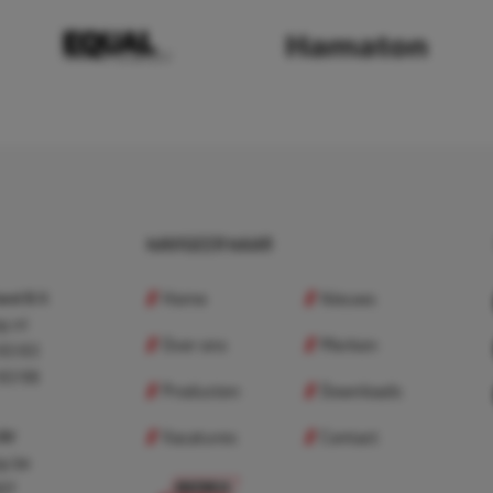
NAVIGEER NAAR
Home
Nieuws
nd B.V.
p.nl
Over ons
Merken
 83 83
 83 98
Producten
Downloads
Vacatures
Contact
 BV
p.be
307