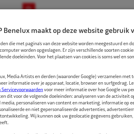
ownloads
Nieuws
Merken
Contact
 Benelux maakt op deze website gebruik v
ndbouw-OTR-EM
Motorfiets
E-Bike
tanden die met pagina’s van deze website worden meegestuurd en d
 computer worden opgeslagen. Er zijn verschillende soorten cookie
lende doeleinden. Voor het plaatsen van cookies is soms wel en s
LEN
ALLIGATOR VERLENGVENTIEL MESSING EM 64MM
AL340241
x, Media Artists en derden (waaronder Google) verzamelen met 
Alligator Verlen
er informatie over je apparaat, locatie, browser en surfgedrag. L
n Servicevoorwaarden
voor meer informatie over hoe Google uw p
ken dit voor de volgende doeleinden: analyseren van de activiteit o
Alligator Verlengventi
l media, personaliseren van content en marketing, informatie op 
eenvoudige en veilige
onaliseerde en niet gepersonaliseerde advertenties, advertentieme
tontwikkeling. Wij kunnen ook uw geolocatie gegevens gebruiken, 
eft.
Meer informatie