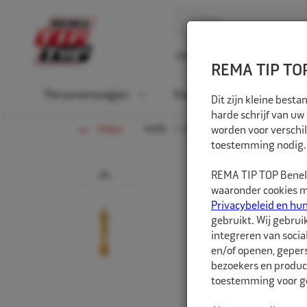
Home
Over ons
D
REMA TIP TOP
Personenwagen
Vrachtwagen
La
Dit zijn kleine bes
harde schrijf van uw
HOME
LANDBOUW-OTR-EM
worden voor verschil
VENTIE
TERUG
toestemming nodig.
Prev
REMA TIP TOP Benelu
waaronder cookies me
Privacybeleid en hu
gebruikt. Wij gebrui
integreren van socia
en/of openen, gepers
bezoekers en produc
toestemming voor ge