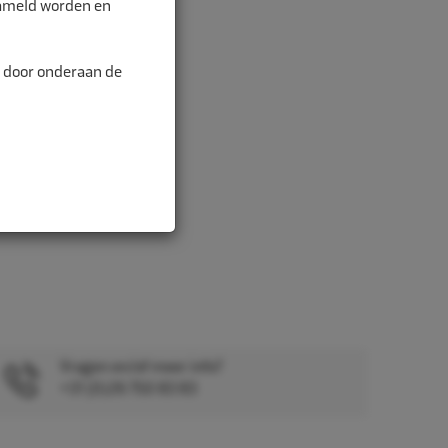
zameld worden en
n door onderaan de
Vragen en/of meer info?
+31 (0)26 750 83 83