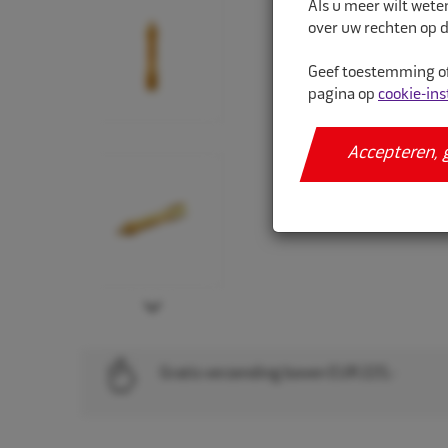
Als u meer wilt wete
over uw rechten op d
Geef toestemming of
pagina op
cookie-ins
Accepteren, 
Next
Gratis verzending boven EUR 225,-