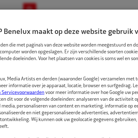
ownloads
Nieuws
Merken
Contact
 Benelux maakt op deze website gebruik v
ndbouw-OTR-EM
Motorfiets
E-Bike
tanden die met pagina’s van deze website worden meegestuurd en d
 computer worden opgeslagen. Er zijn verschillende soorten cookie
lende doeleinden. Voor het plaatsen van cookies is soms wel en s
EN
ALLIGATOR VERLENGVENTIEL KUNSTSTOF PW VERLENGD 32MM 2150K
5624515
x, Media Artists en derden (waaronder Google) verzamelen met 
Alligator Verlengv
er informatie over je apparaat, locatie, browser en surfgedrag. L
32mm 2150K
n Servicevoorwaarden
voor meer informatie over hoe Google uw p
ken dit voor de volgende doeleinden: analyseren van de activiteit o
l media, personaliseren van content en marketing, informatie op 
Alligator Verlengventie
onaliseerde en niet gepersonaliseerde advertenties, advertentieme
wanneer er een wieldop 
tontwikkeling. Wij kunnen ook uw geolocatie gegevens gebruiken, 
eft.