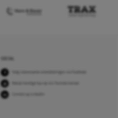
SOCIAL
Volg interessante ontwikkelingen via Facebook
Bekijk handige tips op ons Youtube kanaal
Connect op LinkedIn