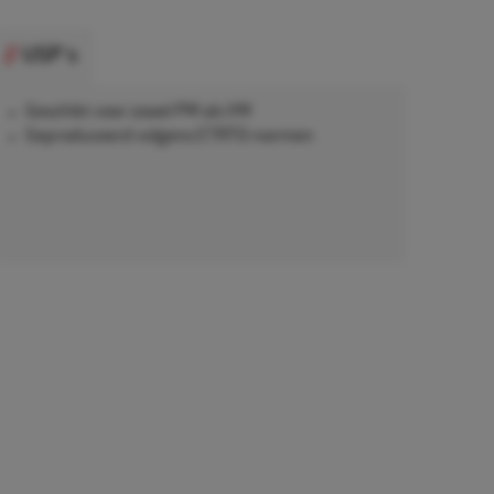
USP's
Geschikt voor zowel PW als VW
Geproduceerd volgens ETRTO-normen