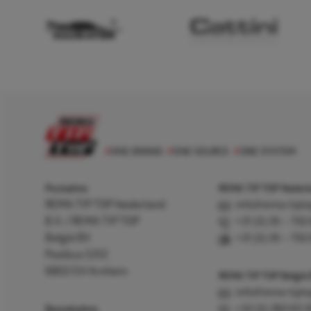
Postadres
REMA TIP TOP Nederla
REMA TIP TOP Nederland
info@rema-tipto
B.V. / REMA TIP TOP
+31 (0) 26 – 750
België BV
+31 (0) 26 – 750
Postbus 5312
6802 EH Arnhem
REMA TIP TOP België
info@rema-tipto
Bezoekadres
+32 (0) 380 83 