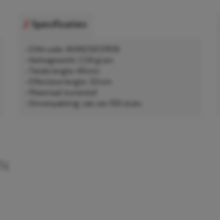
Specificaties
• EAN-code: 4049256137616
• Nettogewicht: 2,04 gram
• Totale lengte: 40mm
• Effectieve lengte: 32mm
• Materiaal: kunststof
• Omverpakking: zak van 100 stuks
EN