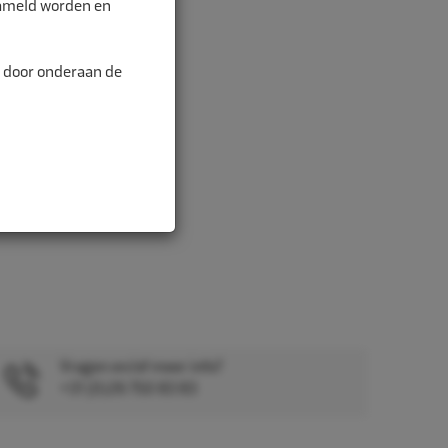
zameld worden en
n door onderaan de
Vragen en/of meer info?
+31 (0)26 750 83 83