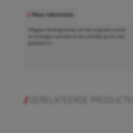
Meer informatie
Alligator Verlengventiel, om het originele ventiel
te verlengen wanneer er een wieldop op het wiel
geplaatst is.
GERELATEERDE PRODUCT