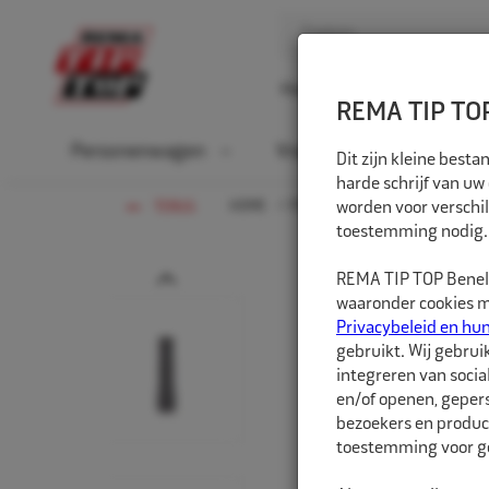
Home
Over ons
D
REMA TIP TOP
Personenwagen
Vrachtwagen
La
Dit zijn kleine bes
harde schrijf van uw
HOME
PERSONENWAGEN
worden voor verschil
VENTIEL
TERUG
toestemming nodig.
Prev
REMA TIP TOP Benelu
waaronder cookies me
Privacybeleid en hu
gebruikt. Wij gebrui
integreren van socia
en/of openen, gepers
bezoekers en produc
toestemming voor ge