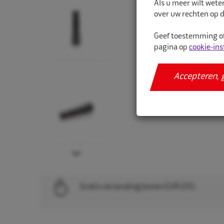
Als u meer wilt wete
over uw rechten op d
Geef toestemming of
pagina op
cookie-ins
Accepteren, 
Next
Gratis verzending boven EUR 225,-