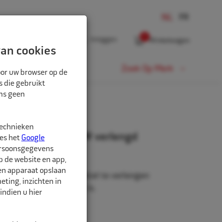
0
Inloggen
Winkelwagen
an cookies
Fiets
Zoek Op Merk
oor uw browser op de
s die gebruikt
oms geen
technieken
entiel kunststof PW verlengd
ees het
Google
ersoonsgegevens
p de website en app,
een apparaat opslaan
l, om het originele ventiel te verlengen
ting, inzichten in
op het wiel geplaatst is.
indien u hier