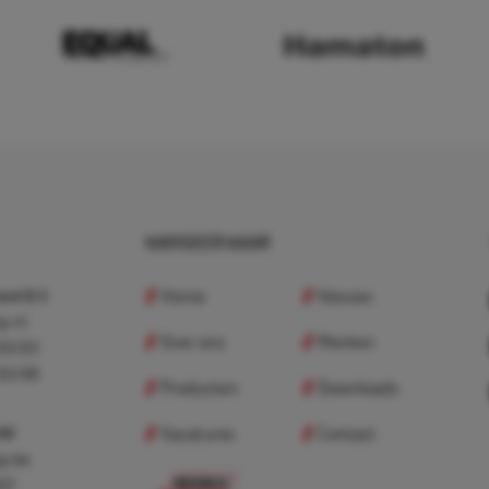
NAVIGEER NAAR
Home
Nieuws
nd B.V.
p.nl
Over ons
Merken
 83 83
 83 98
Producten
Downloads
Vacatures
Contact
 BV
p.be
307